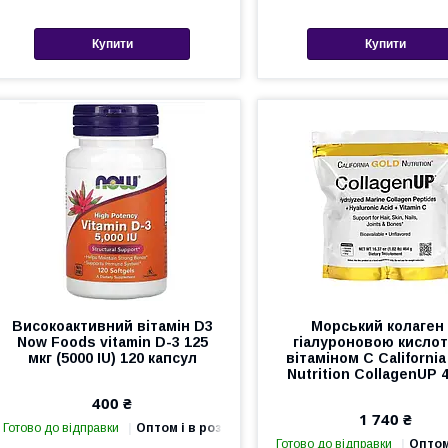
Купити
Купити
Високоактивний вітамін D3
Морський колаген 
Now Foods vitamin D-3 125
гіалуроновою кислот
мкг (5000 IU) 120 капсул
вітаміном C California
Nutrition CollagenUP 4
400 ₴
1 740 ₴
Готово до відправки
Оптом і в роздріб
Готово до відправки
Оптом