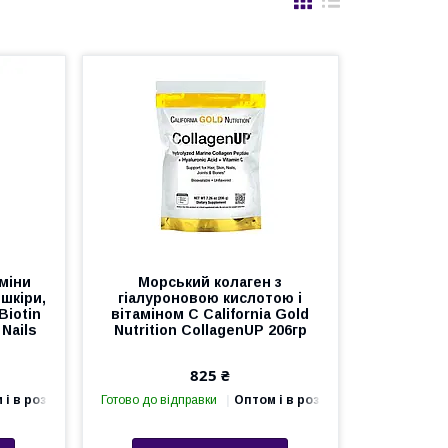
міни
Морський колаген з
шкіри,
гіалуроновою кислотою і
Biotin
вітаміном С California Gold
 Nails
Nutrition CollagenUP 206гр
825 ₴
 і в роздріб
Готово до відправки
Оптом і в роздріб