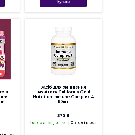
Купити
в
Засіб для зміцнення
re's
імунітету California Gold
ions
Nutrition Immune Complex 4
in
60шт
375 ₴
Готово до відправки
Оптом і в роздріб
 і в роздріб