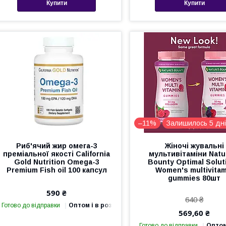
Купити
Купити
–11%
Залишилось 5 дні
Риб'ячий жир омега-3
Жіночі жувальні
преміальної якості California
мультивітаміни Natu
Gold Nutrition Omega-3
Bounty Optimal Solut
Premium Fish oil 100 капсул
Women's multivitam
gummies 80шт
590 ₴
640 ₴
Готово до відправки
Оптом і в роздріб
569,60 ₴
Готово до відправки
Оптом