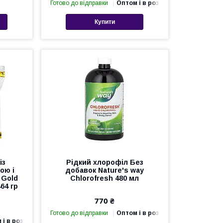
Готово до відправки
Оптом і в роздріб
Купити
із
Рідкий хлорофіл Без
ою і
добавок Nature's way
 Gold
Chlorofresh 480 мл
64 гр
770 ₴
Готово до відправки
Оптом і в роздріб
 і в роздріб