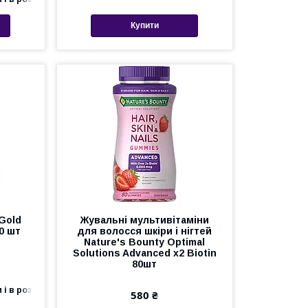
Купити
 Gold
Жувальні мультивітаміни
90 шт
для волосся шкіри і нігтей
Nature's Bounty Optimal
Solutions Advanced x2 Biotin
80шт
 і в роздріб
580 ₴