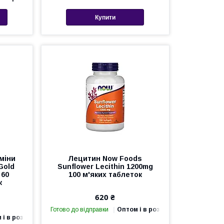
Купити
міни
Лецитин Now Foods
Gold
Sunflower Lecithin 1200mg
 60
100 м'яких таблеток
к
620 ₴
Готово до відправки
Оптом і в роздріб
 і в роздріб