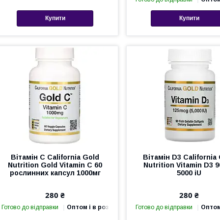
Купити
Купити
Вітамін С California Gold
Вітамін D3 California
Nutrition Gold Vitamin C 60
Nutrition Vitamin D3 
рослинних капсул 1000мг
5000 iU
280 ₴
280 ₴
Готово до відправки
Оптом і в роздріб
Готово до відправки
Оптом