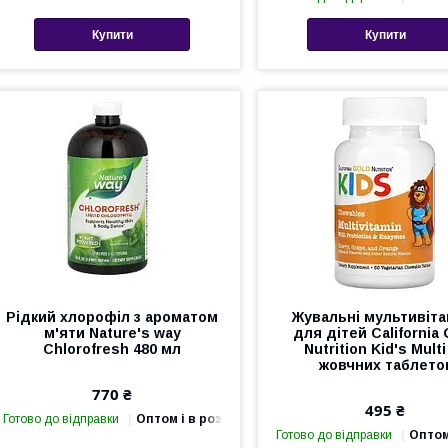
Купити
Купити
Рідкий хлорофіл з ароматом
Жувальні мультивіта
м'яти Nature's way
для дітей California 
Chlorofresh 480 мл
Nutrition Kid's Multi
жовчних таблето
770 ₴
495 ₴
Готово до відправки
Оптом і в роздріб
Готово до відправки
Оптом