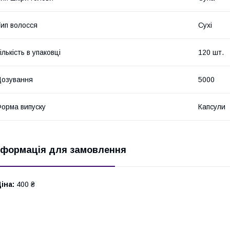
ип волосся
Сухі
ількість в упаковці
120 шт.
озування
5000
орма випуску
Капсули
нформація для замовлення
іна:
400 ₴