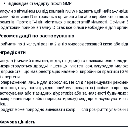
Відповідає стандарту якості GMP
апсули з вітаміном D3 від компанії NOW надають цей найважливіший
азвичай вітамін D потрапляє в організм з їжі або виробляється шк
роменів. Проте в їжі він міститься в недостатній кількості. Оскільк
одатковий прийом вітаміну D стає все більш необхідним для органі
Рекомендації по застосуванню
риймати по 1 капсулі раз на 2 дні з жиросодержащей їжею або від
Інгредієнти
апсула (бичачий желатин, вода, гліцерин) та оливкова олія холодн
икористовуються дріжджі, пшениця, глютен, соя, кукурудза, молок
ідприємстві, що має реєстрацію належної виробничої практики (GMP)
і алергени.
опередження. Лише для дорослих. Не слід перевищувати рекомен
агітності, годування груддю, прийому препаратів (особливо препара
астосування або тіазидних діуретиків) або за наявності будь-яких 
ахворювань нирок або гіперпаратиреозу) слід проконсультуватися з
ісці.
родукт може природно змінювати колір. Після розкриття упаковки з
Харчова цінність