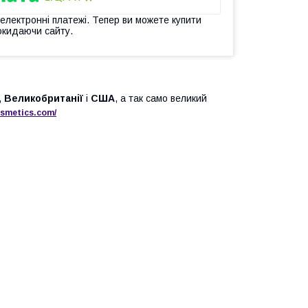
 електронні платежі. Тепер ви можете купити
окидаючи сайту.
,
Великобританії
і
США
, а так само великий
s
metics
.
com
/