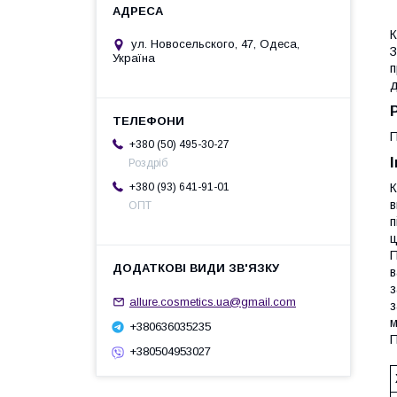
К
ул. Новосельского, 47, Одеса,
З
Україна
п
д
П
+380 (50) 495-30-27
Роздріб
К
+380 (93) 641-91-01
в
ОПТ
п
ц
П
в
з
allure.cosmetics.ua@gmail.com
з
м
+380636035235
П
+380504953027