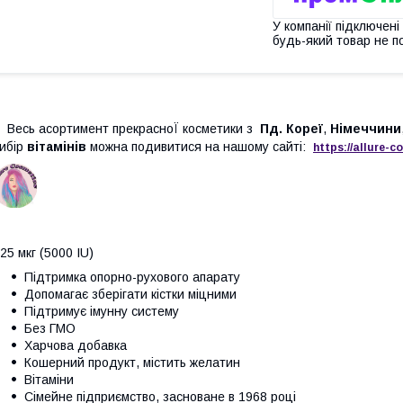
У компанії підключені
будь-який товар не п
Весь асортимент прекрасноЇ косметики з
Пд. Кореї
,
Німеччини
ибір
вітамінів
можна подивитися на нашому сайті:
https://
allure
-
co
25 мкг (5000 IU)
Підтримка опорно-рухового апарату
Допомагає зберігати кістки міцними
Підтримує імунну систему
Без ГМО
Харчова добавка
Кошерний продукт, містить желатин
Вітаміни
Сімейне підприємство, засноване в 1968 році