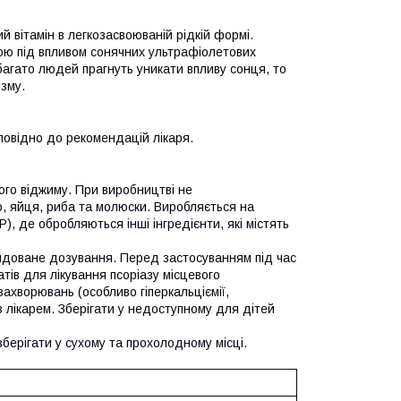
 вітамін в легкозасвоюваній рідкій формі.
ірою під впливом сонячних ультрафіолетових
и багато людей прагнуть уникати впливу сонця, то
зму.
повідно до рекомендацій лікаря.
ого віджиму. При виробництві не
о, яйця, риба та молюски. Виробляється на
, де обробляються інші інгредієнти, які містять
доване дозування. Перед застосуванням під час
тів для лікування псоріазу місцевого
захворювань (особливо гіперкальціємії,
 лікарем. Зберігати у недоступному для дітей
берігати у сухому та прохолодному місці.