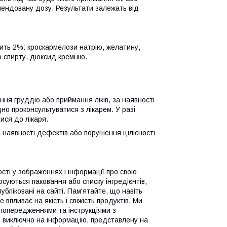
мендовану дозу. Результати залежать від
ить 2%: кроскармелози натрію, желатину,
о спирту, діоксид кремнію.
ання груддю або приймання ліків, за наявності
о проконсультуватися з лікарем. У разі
ися до лікаря.
а наявності дефектів або порушення цілісності
сті у зображеннях і інформації про свою
суються паковання або списку інгредієнтів,
убліковані на сайті. Пам'ятайте, що навіть
 впливає на якість і свіжість продуктів. Ми
попередженнями та інструкціями з
я виключно на інформацію, представлену на