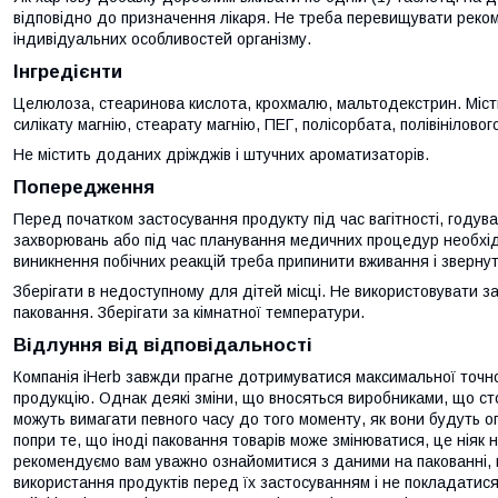
відповідно до призначення лікаря. Не треба перевищувати реко
індивідуальних особливостей організму.
Інгредієнти
Целюлоза, стеаринова кислота, крохмалю, мальтодекстрин. Міст
силікату магнію, стеарату магнію, ПЕГ, полісорбата, полівініловог
Не містить доданих дріжджів і штучних ароматизаторів.
Попередження
Перед початком застосування продукту під час вагітності, годув
захворювань або під час планування медичних процедур необхідн
виникнення побічних реакцій треба припинити вживання і звернут
Зберігати в недоступному для дітей місці. Не використовувати з
паковання. Зберігати за кімнатної температури.
Відлуння від відповідальності
Компанія iHerb завжди прагне дотримуватися максимальної точно
продукцію. Однак деякі зміни, що вносяться виробниками, що сто
можуть вимагати певного часу до того моменту, як вони будуть оп
попри те, що іноді паковання товарів може змінюватися, це ніяк не
рекомендуємо вам уважно ознайомитися з даними на пакованні, 
використання продуктів перед їх застосуванням і не покладатис