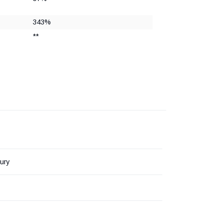
343%
**
ury