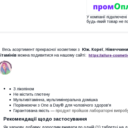
У компанії підключені
будь-який товар не п
Весь асортимент прекрасної косметики з
Юж. Кореї
,
Німеччини
ітамінів
можна подивитися на нашому сайті:
https://
allure
-
cos
meti
З лікопіном
Не містить глютену
Мультивітамінна, мультимінеральна домішка
Порівнюючи з One a Day
®
для чоловічого здоров'я
Гарантована якість —
продукт пройшов лабораторні випроб
Рекомендації щодо застосування
Як харчову добавку дорослим вживати по одній (1) таблетці на д