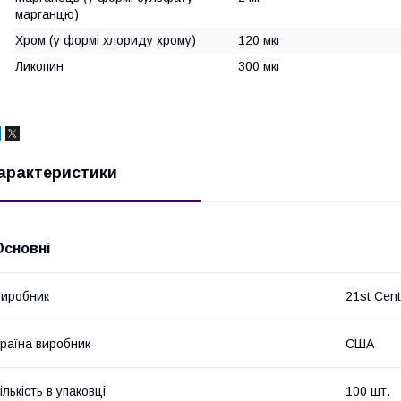
марганцю)
Хром (у формі хлориду хрому)
120 мкг
Ликопин
300 мкг
арактеристики
Основні
иробник
21st Cent
раїна виробник
США
ількість в упаковці
100 шт.