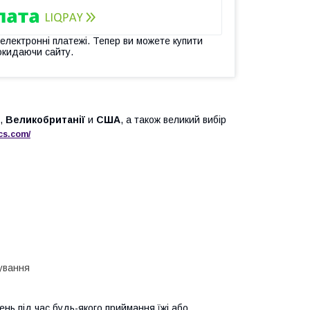
 електронні платежі. Тепер ви можете купити
окидаючи сайту.
,
Великобританії
и
США
, а також великий вибір
cs
.
com
/
ування
ень під час будь-якого приймання їжі або