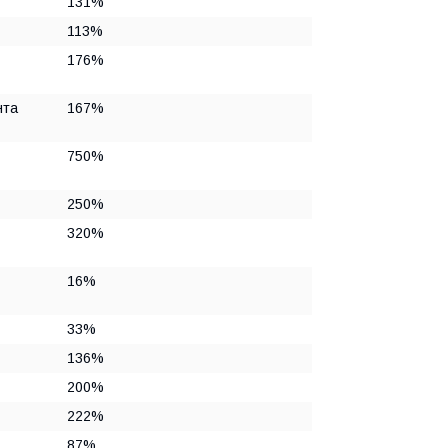
131%
113%
176%
нта
167%
750%
250%
320%
16%
33%
136%
200%
222%
87%