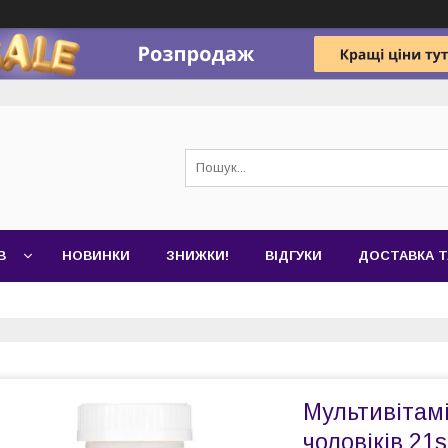
В
НОВИНКИ
ЗНИЖКИ!
ВІДГУКИ
ДОСТАВКА Т
Мультивітам
чоловіків 21s