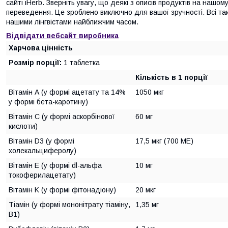
сайті iHerb. Зверніть увагу, що деякі з описів продуктів на нашо
переведення. Це зроблено виключно для вашої зручності. Всі так
нашими лінгвістами найближчим часом.
Відвідати вебсайт виробника
Харчова цінність
Розмір порції:
1 таблетка
Кількість в 1 порції
Вітамін А (у формі ацетату та 14%
1050 мкг
у формі бета-каротину)
Вітамін С (у формі аскорбінової
60 мг
кислоти)
Вітамін D3 (у формі
17,5 мкг (700 МЕ)
холекальциферолу)
Вітамін E (у формі dl-альфа
10 мг
токоферилацетату)
Вітамін K (у формі фітонадіону)
20 мкг
Тіамін (у формі мононітрату тіаміну,
1,35 мг
B1)