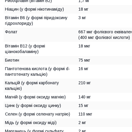
Рибофлавін (вітамін B2)
1,7 мг
Ніацин (у формі нікотинаміду)
18 мг
Вітамін В6 (у формі піридоксину
3 мг
гідрохлориду)
Фолат
667 мкг фолієвого еквівале
(400 мкг фолієвої кислоти)
Вітамін B12 (у формі
18 мкг
ціанокобаламіну)
Биотин
75 мкг
Пантотенова кислота (у формі d-
16 мг
пантотенату кальцію)
Кальцій (у формі карбонату
210 мг
кальцію)
Магній (у формі оксиду магнію)
140 мг
Цинк (у формі оксиду цинку)
15 мг
Селен (у формі селенату натрію)
110 мкг
Мідь (у формі оксиду міді)
2 мг
Марганець (у формі сульфату
2 мг