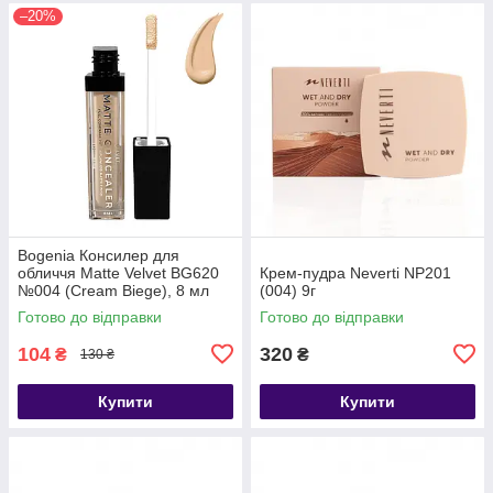
–20%
Bogenia Консилер для
обличчя Matte Velvet BG620
Крем-пудра Neverti NP201
№004 (Cream Biege), 8 мл
(004) 9г
Готово до відправки
Готово до відправки
104
320
₴
₴
130 ₴
Купити
Купити