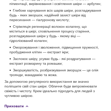
пігментації, вирівнювання і освітлення шкіри — арбутин;
Глибоке харчування всіх шарів шкіри, розгладжування
будь - яких зморшок, надійний захист шкіри від
пересихання — гіалуронову кислоту;
Стрімляція регенерації волокон колагену, що
міститься в шкірі, сповільнення процесу старіння,
розгладжування шкіри у будь - якому віці —
гідролізований колаген;
Оморожування і зволоження, підвищення пружності,
пробудження клітин — екстракт ікри;
Заспокоє шкіру, усуває будь - які роздратування —
екстракт розмарину та ромашки;
Зморшкуватість, розбризкування зморщок — це олія
троянди, макадамію та жожа.
За допомогою регулярного використання ви значно
поліпшите свій стан шкіри. Обличчя буде випромінювати
свіжість і чистоту. Крем ідеально підходить для людей з
чутливою шкірою.
Приховати