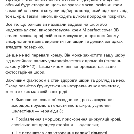
обличчі буде створено щось на зразок маски, оскільки крем
самостійно в лічені секунди підбирає колір, який підходить під
тон шкіри. Таким чином, виходить цілком природне покриття.
Все те, що раніше ви називали вадами на шкірі або
недосконалістю, використовуючи крем M perfect cover BB
cream, можна професійно замаскувати, а при постійному
використанні навіть вирівняти тон шкіри і в деяких випадках
згладити поверхню.
Це ще не всі переваги крему. Він може захистити вашу шкіру
від постійного впливу ультрафіолетових променів (степень
захисту SPF42). Таким чином, він попереджає так зване
фотостаріння шкіри.
Важливим фактором є стан здоров’я шкіри та догляд за нею.
Склад повністю ґрунтується на натуральних компонентах,
кожен з яких має свій спектр дії:
Зменшення ознак обезводнення, розгладжування
зморщок, пружність і еластичність шкіри, усунення
шелестіння — кераміди 3;
Позбавлення зморшок, прискорення циркуляції крові,
сповільнення процесу старіння — аденозин;
Це перешкода для утворення великої кількості