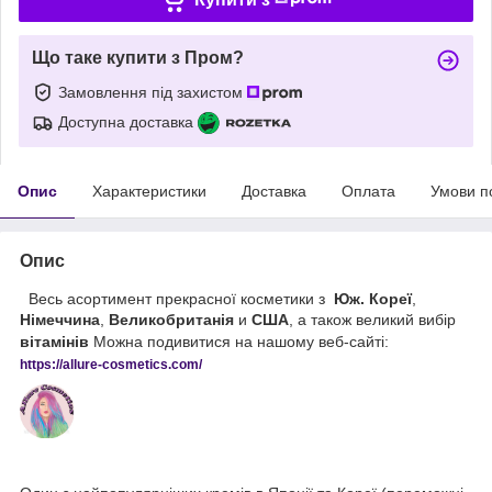
Що таке купити з Пром?
Замовлення під захистом
Доступна доставка
Опис
Характеристики
Доставка
Оплата
Умови п
Опис
Весь асортимент прекрасної косметики з
Юж. Кореї
,
Німеччина
,
Великобританія
и
США
, а також великий вибір
вітамінів
Можна подивитися на нашому веб-сайті:
https://
allure
-
cos
metics
.
com
/