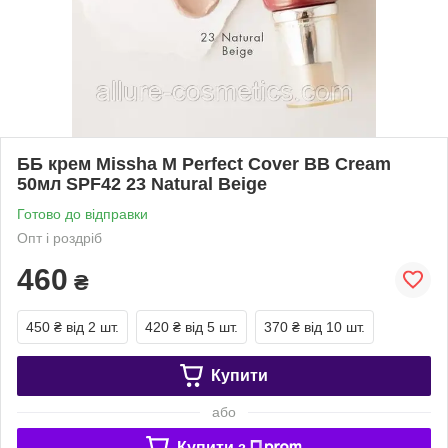
ББ крем Missha M Perfect Cover BB Cream
50мл SPF42 23 Natural Beige
Готово до відправки
Опт і роздріб
460
₴
450 ₴
від 2 шт.
420 ₴
від 5 шт.
370 ₴
від 10 шт.
Купити
або
Купити з