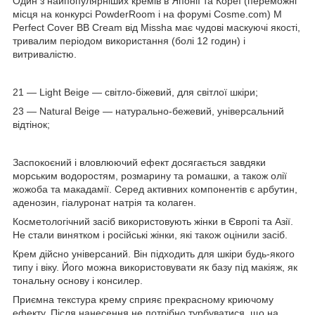
Один з найпопулярніших кремів в Японії та Кореї (переможні
місця на конкурсі PowderRoom і на форумі Cosme.com) M
Perfect Cover BB Cream від Missha має чудові маскуючі якості,
тривалим періодом використання (болі 12 годин) і
витривалістю.
21 — Light Beige — світло-біжевий, для світлої шкіри;
23 — Natural Beige — натурально-бежевий, універсальний
відтінок;
Заспокоєний і вловлюючий ефект досягається завдяки
морським водоростям, розмарину та ромашки, а також олії
жожоба та макадамії. Серед активних компонентів є арбутин,
аденозин, гіалуронат натрія та колаген.
Косметологічний засіб використовують жінки в Європі та Азії.
Не стали винятком і російські жінки, які також оцінили засіб.
Крем дійсно універсаний. Він підходить для шкіри будь-якого
типу і віку. Його можна використовувати як базу під макіяж, як
тональну основу і консилер.
Приємна текстура крему сприяє прекрасному криючому
ефекту. Після нанесення не потрібно турбуватися, що на