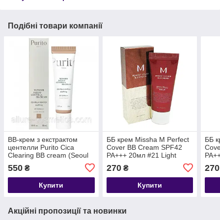
Подібні товари компанії
BB-крем з екстрактом
ББ крем Missha M Perfect
ББ к
центелли Purito Cica
Cover BB Cream SPF42
Cov
Clearing BB cream (Seoul
PA+++ 20мл #21 Light
PA++
Wonder Releaf Renew)
Beige
Beig
550
270
270
₴
₴
Купити
Купити
Акційні пропозиції та новинки