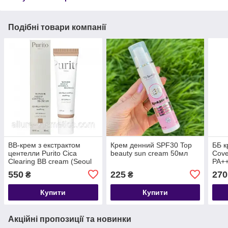
Подібні товари компанії
BB-крем з екстрактом
Крем денний SPF30 Top
ББ к
центелли Purito Cica
beauty sun cream 50мл
Cov
Clearing BB cream (Seoul
PA++
Wonder Releaf Renew)
Beig
550
225
270
₴
₴
Купити
Купити
Акційні пропозиції та новинки