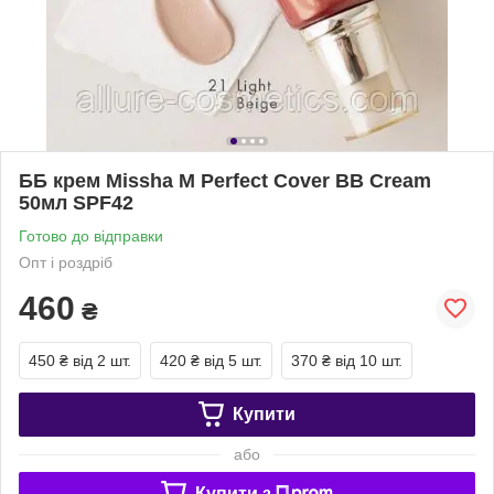
ББ крем Missha M Perfect Cover BB Cream
50мл SPF42
Готово до відправки
Опт і роздріб
460
₴
450 ₴
від 2 шт.
420 ₴
від 5 шт.
370 ₴
від 10 шт.
Купити
або
Купити з