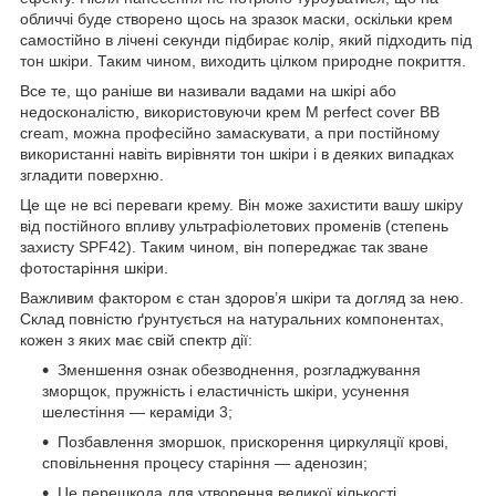
обличчі буде створено щось на зразок маски, оскільки крем
самостійно в лічені секунди підбирає колір, який підходить під
тон шкіри. Таким чином, виходить цілком природне покриття.
Все те, що раніше ви називали вадами на шкірі або
недосконалістю, використовуючи крем M perfect cover BB
cream, можна професійно замаскувати, а при постійному
використанні навіть вирівняти тон шкіри і в деяких випадках
згладити поверхню.
Це ще не всі переваги крему. Він може захистити вашу шкіру
від постійного впливу ультрафіолетових променів (степень
захисту SPF42). Таким чином, він попереджає так зване
фотостаріння шкіри.
Важливим фактором є стан здоров’я шкіри та догляд за нею.
Склад повністю ґрунтується на натуральних компонентах,
кожен з яких має свій спектр дії:
Зменшення ознак обезводнення, розгладжування
зморщок, пружність і еластичність шкіри, усунення
шелестіння — кераміди 3;
Позбавлення зморшок, прискорення циркуляції крові,
сповільнення процесу старіння — аденозин;
Це перешкода для утворення великої кількості