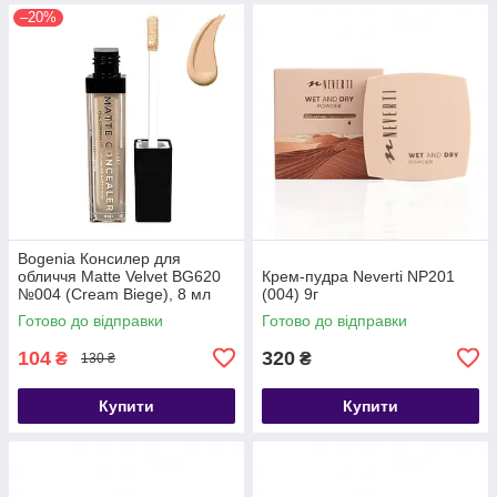
–20%
Bogenia Консилер для
обличчя Matte Velvet BG620
Крем-пудра Neverti NP201
№004 (Cream Biege), 8 мл
(004) 9г
Готово до відправки
Готово до відправки
104
320
₴
₴
130 ₴
Купити
Купити