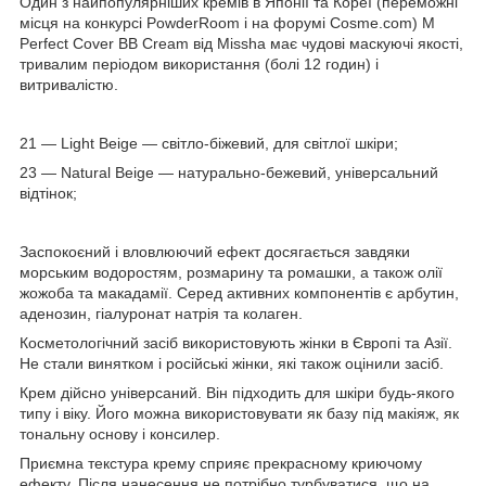
Один з найпопулярніших кремів в Японії та Кореї (переможні
місця на конкурсі PowderRoom і на форумі Cosme.com) M
Perfect Cover BB Cream від Missha має чудові маскуючі якості,
тривалим періодом використання (болі 12 годин) і
витривалістю.
21 — Light Beige — світло-біжевий, для світлої шкіри;
23 — Natural Beige — натурально-бежевий, універсальний
відтінок;
Заспокоєний і вловлюючий ефект досягається завдяки
морським водоростям, розмарину та ромашки, а також олії
жожоба та макадамії. Серед активних компонентів є арбутин,
аденозин, гіалуронат натрія та колаген.
Косметологічний засіб використовують жінки в Європі та Азії.
Не стали винятком і російські жінки, які також оцінили засіб.
Крем дійсно універсаний. Він підходить для шкіри будь-якого
типу і віку. Його можна використовувати як базу під макіяж, як
тональну основу і консилер.
Приємна текстура крему сприяє прекрасному криючому
ефекту. Після нанесення не потрібно турбуватися, що на