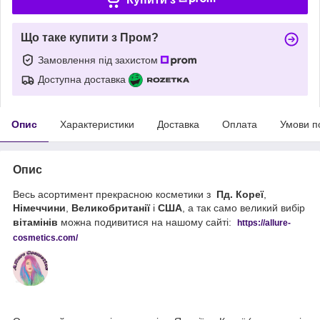
Що таке купити з Пром?
Замовлення під захистом
Доступна доставка
Опис
Характеристики
Доставка
Оплата
Умови п
Опис
Весь асортимент прекрасною косметики з
Пд. Кореї
,
Німеччини
,
Великобританії
і
США
, а так само великий вибір
вітамінів
можна подивитися на нашому сайті:
https://
allure
-
cos
metics
.
com
/