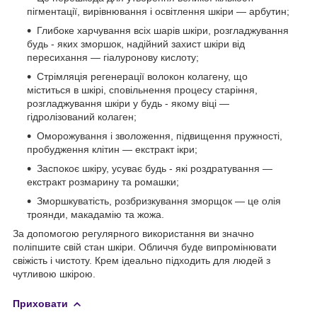
пігментації, вирівнювання і освітлення шкіри — арбутин;
Глибоке харчування всіх шарів шкіри, розгладжування
будь - яких зморшок, надійний захист шкіри від
пересихання — гіалуронову кислоту;
Стрімляція регенерації волокон колагену, що
міститься в шкірі, сповільнення процесу старіння,
розгладжування шкіри у будь - якому віці —
гідролізований колаген;
Оморожування і зволоження, підвищення пружності,
пробудження клітин — екстракт ікри;
Заспокоє шкіру, усуває будь - які роздратування —
екстракт розмарину та ромашки;
Зморшкуватість, розбризкування зморщок — це олія
троянди, макадамію та жожа.
За допомогою регулярного використання ви значно
поліпшите свій стан шкіри. Обличчя буде випромінювати
свіжість і чистоту. Крем ідеально підходить для людей з
чутливою шкірою.
Приховати