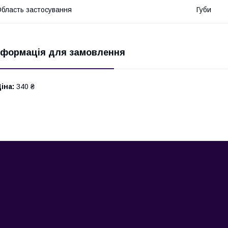
бласть застосування
Губи
нформація для замовлення
іна:
340 ₴