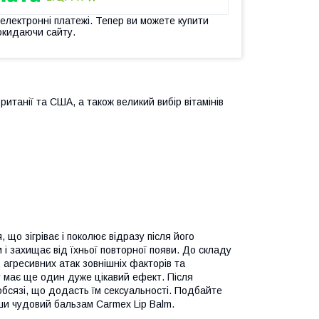
 електронні платежі. Тепер ви можете купити
окидаючи сайту.
ританії та США, а також великий вибір вітамінів
що зігріває і поколює відразу після його
 і захищає від їхньої повторної появи. До складу
д агресивних атак зовнішніх факторів та
 має ще один дуже цікавий ефект. Після
обсязі, що додасть їм сексуальності. Подбайте
вши чудовий бальзам Сarmex Lip Balm.