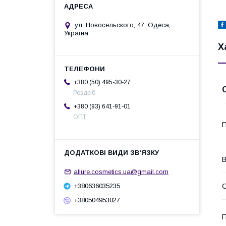
ул. Новосельского, 47, Одеса,
Україна
Х
+380 (50) 495-30-27
Роздріб
+380 (93) 641-91-01
ОПТ
П
В
allure.cosmetics.ua@gmail.com
+380636035235
С
+380504953027
П