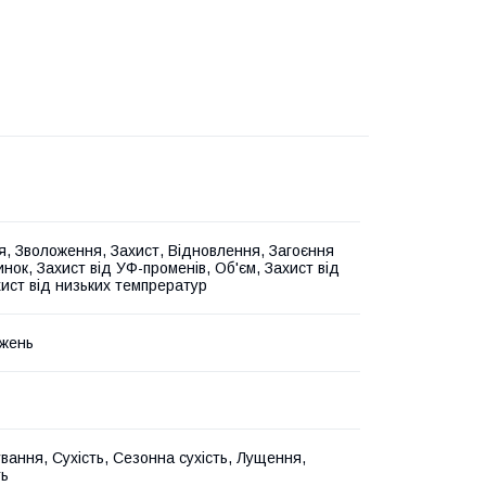
, Зволоження, Захист, Відновлення, Загоєння
нок, Захист від УФ-променів, Об'єм, Захист від
хист від низьких темпрератур
жень
вання, Сухість, Сезонна сухість, Лущення,
ть