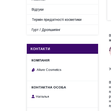
Відгуки
Термін придатності косметики
Гурт / Дропшипінг
В
м
КОНТАКТИ
У
Allure Cosmetics
В
н
п
р
Наталья
н
п