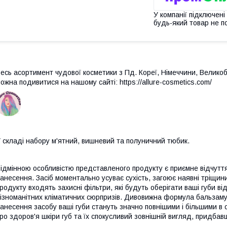
У компанії підключені
будь-який товар не п
есь асортимент чудової косметики з Пд.
Кореї, Німеччини, Великоб
ожна подивитися на нашому сайті: https://allure-cosmetics.com/
 складі набору м'ятний, вишневий та полуничний тюбик.
ідмінною особливістю представленого продукту є приємне відчуття, 
анесення. Засіб моментально усуває сухість, загоює наявні тріщини
родукту входять захисні фільтри, які будуть оберігати ваші губи ві
ізноманітних кліматичних сюрпризів. Дивовижна формула бальзаму
анесення засобу ваші губи стануть значно повнішими і більшими в 
ро здоров'я шкіри губ та їх спокусливий зовнішній вигляд, придба