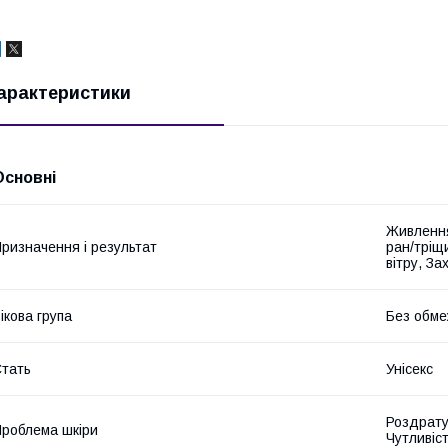
арактеристики
Основні
Живлення
ризначення і результат
ран/тріщи
вітру, За
ікова група
Без обме
тать
Унісекс
Роздрату
роблема шкіри
Чутливіс