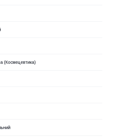
й
на (Космецевтика)
льний