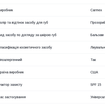
иробник
Carmex
олір та відтінок засобу для губ
Прозори
ид засобу по догляду за шкірою губ
Бальзам
ласифікація косметичного засобу
Лікуваль
іпоалергенний
Так
раїна виробник
США
актор захисту
SPF 15
ас застосування
Універса