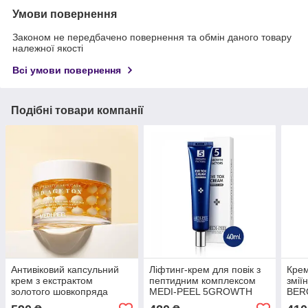
Умови повернення
Законом не передбачено повернення та обмін даного товару
належної якості
Всі умови повернення
Подібні товари компанії
Антивіковий капсульний
Ліфтинг-крем для повік з
Крем
крем з екстрактом
пептидним комплексом
змії
золотого шовкопряда
MEDI-PEEL 5GROWTH
BER
Medi-Peel Gold Age Tox
FACTORS EYE TOX
Inte