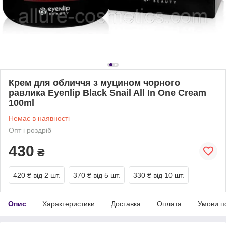
Крем для обличчя з муцином чорного
равлика Eyenlip Black Snail All In One Cream
100ml
Немає в наявності
Опт і роздріб
430
₴
420 ₴
від 2 шт.
370 ₴
від 5 шт.
330 ₴
від 10 шт.
Опис
Характеристики
Доставка
Оплата
Умови п