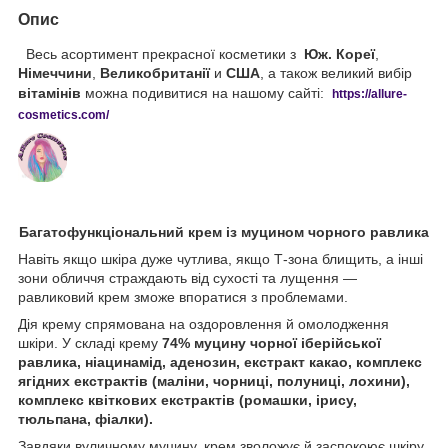
Опис
Весь асортимент прекрасної косметики з
Юж. Кореї
,
Німеччини
,
Великобританії
и
США
, а також великий вибір
вітамінів
можна подивитися на нашому сайті:
https://
allure
-
cos
metics
.
com
/
Багатофункціональний крем із муцином чорного равлика
Навіть якщо шкіра дуже чутлива, якщо Т-зона блищить, а інші
зони обличчя страждають від сухості та лущення —
равликовий крем зможе впоратися з проблемами.
Дія крему спрямована на оздоровлення й омолодження
шкіри. У складі крему
74% муцину чорної іберійської
равлика, ніацинамід, аденозин, екстракт какао, комплекс
ягідних екстрактів (маліни, чорниці, полуниці, лохини),
комплекс квіткових екстрактів (ромашки, ірису,
тюльпана, фіалки).
Завдяки вуличному муцину, крем зволожує й заспокоює шкіру,