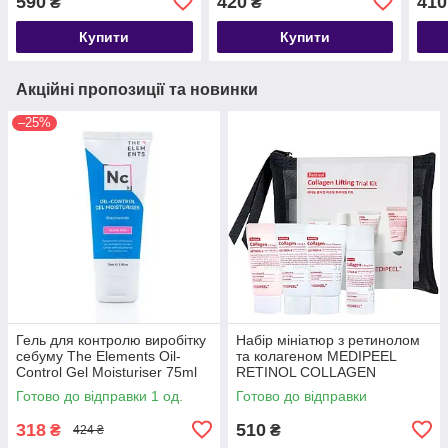
590
420
410
₴
₴
Cream
CREAM 40ml
50 м
Купити
Купити
Акційні пропозиції та новинки
–25%
Гель для контролю виробітку
Набір мініатюр з ретинолом
себуму The Elements Oil-
та колагеном MEDIPEEL
Control Gel Moisturiser 75ml
RETINOL COLLAGEN
LIFTING TRIAL kit - 4шт
Готово до відправки 1 од.
Готово до відправки
318
510
₴
₴
424 ₴