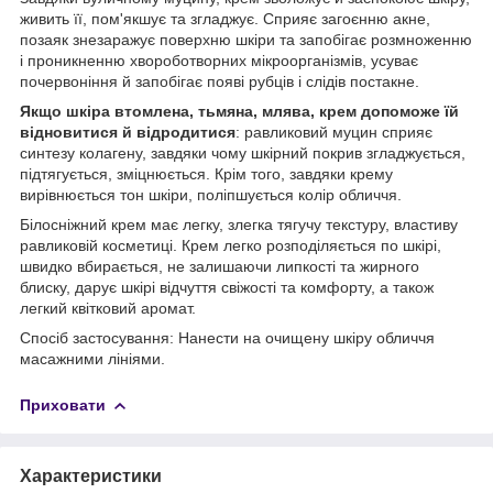
живить її, пом'якшує та згладжує. Сприяє загоєнню акне,
позаяк знезаражує поверхню шкіри та запобігає розмноженню
і проникненню хвороботворних мікроорганізмів, усуває
почервоніння й запобігає появі рубців і слідів постакне.
Якщо шкіра втомлена, тьмяна, млява, крем допоможе їй
відновитися й відродитися
: равликовий муцин сприяє
синтезу колагену, завдяки чому шкірний покрив згладжується,
підтягується, зміцнюється. Крім того, завдяки крему
вирівнюється тон шкіри, поліпшується колір обличчя.
Білосніжний крем має легку, злегка тягучу текстуру, властиву
равликовій косметиці. Крем легко розподіляється по шкірі,
швидко вбирається, не залишаючи липкості та жирного
блиску, дарує шкірі відчуття свіжості та комфорту, а також
легкий квітковий аромат.
Спосіб застосування
: Нанести на очищену шкіру обличчя
масажними лініями.
Приховати
Характеристики