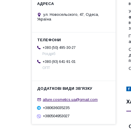
в
У
ул. Новосельского, 47, Одеса,
о
Україна
в
з
П
а
+380 (50) 495-30-27
С
Роздріб
д
п
+380 (93) 641-91-01
ОПТ
О
allure.cosmetics.ua@gmail.com
Х
+380636035235
+380504953027