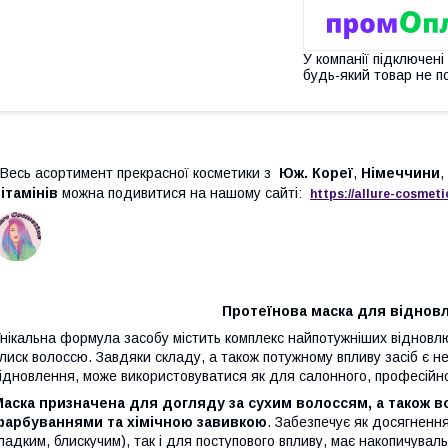
У компанії підключені
будь-який товар не п
есь асортимент прекрасної косметики з
Юж. Кореї
,
Німеччини
,
ітамінів
можна подивитися на нашому сайті:
https://
allure
-
cos
meti
Протеїнова маска для віднов
нікальна формула засобу містить комплекс найпотужніших відновлю
лиск волоссю. Завдяки складу, а також потужному впливу засіб є 
ідновлення, може використовуватися як для салонного, професійно
Маска призначена для догляду за сухим волоссям, а також
фарбуваннями та хімічною завивкою
. Забезпечує як досягнення
ладким, блискучим), так і для поступового впливу, має накопичувал