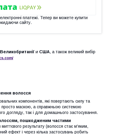
 електронні платежі. Тепер ви можете купити
окидаючи сайту.
Великобританії
и
США
, а також великий вибір
cs
.
com
/
лення волосся
вальних компонентів, які повертають силу та
не просто маскою, а справжньою системою
го догляду, так і для домашнього застосування.
 волоссям, пошкодженим частими
 миттєвого результату (волосся стає м'яким,
ьний ефект і через кілька застосувань робить