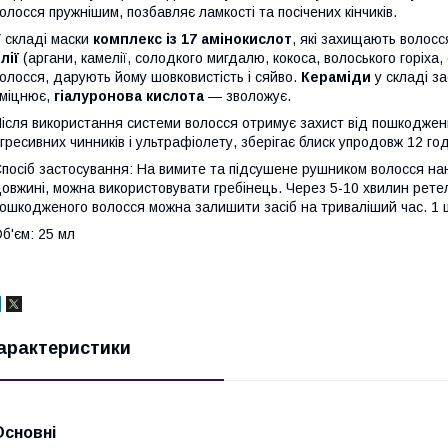
олосся пружнішим, позбавляє ламкості та посічених кінчиків.
 складі маски
комплекс із 17 амінокислот
, які захищають волосс
лії
(аргани, камелії, солодкого мигдалю, кокоса, волоського горіха,
олосся, дарують йому шовковистість і сяйво.
Кераміди
у складі з
міцнює,
гіалуронова кислота
— зволожує.
ісля використання системи волосся отримує захист від пошкоджен
гресивних чинників і ультрафіолету, зберігає блиск упродовж 12 го
посіб застосування
: На вимите та підсушене рушником волосся нан
овжині, можна використовувати гребінець. Через 5-10 хвилин рет
ошкодженого волосся можна залишити засіб на триваліший час. 1 
б'єм: 25 мл
арактеристики
Основні