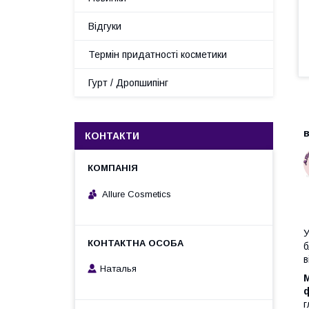
Відгуки
Термін придатності косметики
Гурт / Дропшипінг
В
в
КОНТАКТИ
Allure Cosmetics
У
б
в
Наталья
г