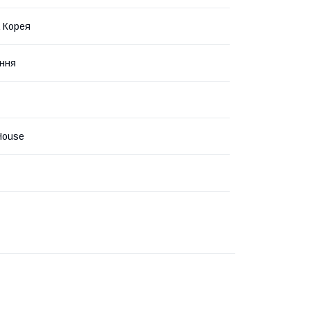
 Корея
ння
 House