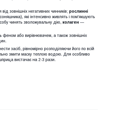
я від зовнішніх негативних чинників;
рослинні
 соняшника), які інтенсивно живлять і пом'якшують
асобу чинять зволожувальну дію,
колаген
—
ь феном або вирівнювачем, а також зовнішніх
дин.
ести засіб, рівномірно розподіляючи його по всій
ельно змити маску теплою водою. Для особливо
шприца вистачає на 2-3 рази.