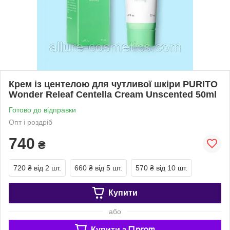
Крем із центелою для чутливої шкіри PURITO
Wonder Releaf Centella Cream Unscented 50ml
Готово до відправки
Опт і роздріб
740
₴
720 ₴
від 2 шт.
660 ₴
від 5 шт.
570 ₴
від 10 шт.
Купити
або
Купити з