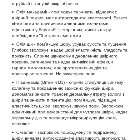
огрубілій і в'янучій шкірі обличчя.
Олія макадамії - пом'якшує та живить, відновлює
шкірний покрив, має антиоксидантні властивості. Багато
вітамінами та насиченими жирними кислотами,
ефективно у боротьбі зі старінням, живить шкіру
необхідними їй мікроелементами.
Олія ши - пом'якшує шкіру, усуває сухість та лущення.
Глибоко зволожує, надає шкірі еластичність, гладкість та
пружність. Сприяє швидкому відновленню шкірного
покриву, регенерує та надає антивіковий ефект, є
гарним емолентом, має протизапальну дію та
прискорює загоєння. Не закупорює пори.
Ніацинамід (Вітамін B3) - сприяє стимуляції синтезу
колагену та покращенню захисних функцій шкіри,
допомагає знизити трансепідермальну втрату вологи зі
шкіри та знизити пігментацію, пом'якшує, підвищує
еластичність шкіри, зволожує, звужує пори. Заспокоює,
ефективний при використанні для чутливої шкіри, надає
зігрівальну дію та покращує мікроциркуляцію крові,
освітлює.
Сквалан - заспокоює пошкоджену та подразнену
шкіру, виявляє антиоксидантні властивості, зволожує та