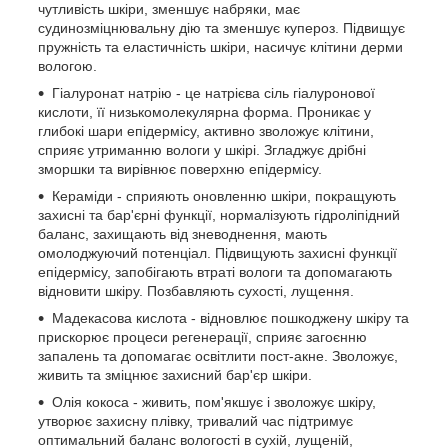
чутливість шкіри, зменшує набряки, має
судинозміцнювальну дію та зменшує купероз. Підвищує
пружність та еластичність шкіри, насичує клітини дерми
вологою.
Гіалуронат натрію - це натрієва сіль гіалуронової
кислоти, її низькомолекулярна форма. Проникає у
глибокі шари епідермісу, активно зволожує клітини,
сприяє утриманню вологи у шкірі. Згладжує дрібні
зморшки та вирівнює поверхню епідермісу.
Кераміди - сприяють оновленню шкіри, покращують
захисні та бар'єрні функції, нормалізують гідроліпідний
баланс, захищають від зневоднення, мають
омолоджуючий потенціал. Підвищують захисні функції
епідермісу, запобігають втраті вологи та допомагають
відновити шкіру. Позбавляють сухості, лущення.
Мадекасова кислота - відновлює пошкоджену шкіру та
прискорює процеси регенерації, сприяє загоєнню
запалень та допомагає освітлити пост-акне. Зволожує,
живить та зміцнює захисний бар'єр шкіри.
Олія кокоса - живить, пом'якшує і зволожує шкіру,
утворює захисну плівку, тривалий час підтримує
оптимальний баланс вологості в сухій, лущеній,