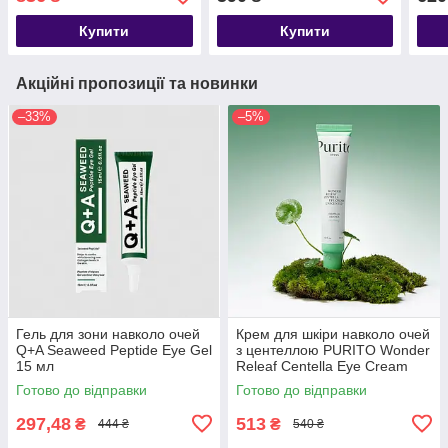
Cream
Buck
50m
Купити
Купити
Акційні пропозиції та новинки
–33%
–5%
Гель для зони навколо очей
Крем для шкіри навколо очей
Q+A Seaweed Peptide Eye Gel
з центеллою PURITO Wonder
15 мл
Releaf Centella Eye Cream
Unscented 30ml
Готово до відправки
Готово до відправки
297,48
513
₴
₴
444 ₴
540 ₴