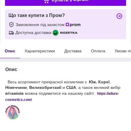
Що таке купити з Пром?
Замовлення під захистом
Доступна доставка
Опис
Характеристики
Доставка
Оплата
Умови п
Опис
Весь асортимент прекрасної косметики з
Юж. Кореї
,
Німеччини
,
Великобританії
и
США
, а також великий вибір
вітамінів
можна подивитися на нашому сайті:
https://
allure
-
cos
metics
.
com
/