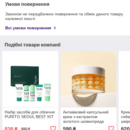
Умови повернення
Законом не передбачено повернення та обмін даного товару
належної якості
Всі умови повернення
Подібні товари компанії
Набір засобів для обличчя
Антивіковий капсульний
Крем
PURITO SEOUL BEST KIT
крем з екстрактом
сяйв
золотого шовкопряда
шкір
Medi-Peel Gold Age Tox
облі
836
590
620
₴
₴
880 ₴