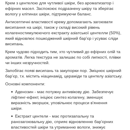
Крем з центелою для чутливої ​​шкіри, без ароматизатор і
ефірних масел. Заспокоює подразнену шкіру та зберігає
вологу у клітинах шкіри, підтримуючи баланс.
Антисептичні властивості крему допомагають загоювати
висипання на шкірі, також у складі високий рівень
колагеностимулюючого екстракту азіатської центелли (50%),
який відновлює пошкоджений шкірний бар'єр і усуває сліди
висипань.
Крем чудово підходить тим, хто чутливий до ефірних олій та
ароматів. Легка текстура не залишає по собі липкості, плівки
чи інших незручностей.
Запобігає появі висипань та закупорки пор. Зміцнює шкірний
бар'єр, т.к. містить ніацинамід, цераміди та центелу азіатську.
Основні компоненти:
Аденозин - має потужну антивікову дію. Забезпечує
ліфтинг-ефект, ініціює синтез колагену, зменшує
виразність зморшок, уповільнює процеси в'янення
шкіри.
Екстракт центели - має протизапальну та
ранозагоювальну дію, сприяє відновленню бар'єрних
властивостей шкіри та утриманню вологи, знижує