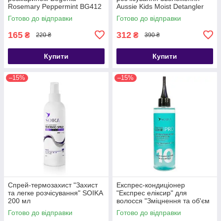
Rosemary Peppermint BG412
Aussie Kids Moist Detangler
[002] 350 мл
236 мл
Готово до відправки
Готово до відправки
165
312
₴
₴
220 ₴
390 ₴
Купити
Купити
–15%
–15%
Спрей-термозахист "Захист
Експрес-кондиціонер
та легке розчісування" SOIKA
"Експрес еліксир" для
200 мл
волосся "Зміцнення та об'єм
Soika 200 мл
Готово до відправки
Готово до відправки