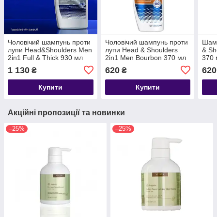
Чоловічий шампунь проти
Чоловічий шампунь проти
Шамп
лупи Head&Shoulders Men
лупи Head & Shoulders
& Sh
2in1 Full & Thick 930 мл
2in1 Men Bourbon 370 мл
370 
(США)
1 130
620
620
₴
₴
Купити
Купити
Акційні пропозиції та новинки
–25%
–25%