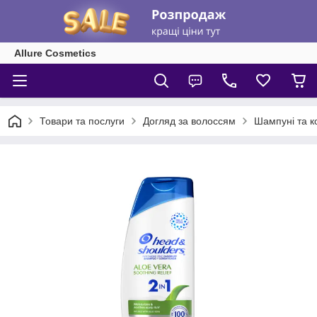
Allure Cosmetics
Товари та послуги
Догляд за волоссям
Шампуні та к