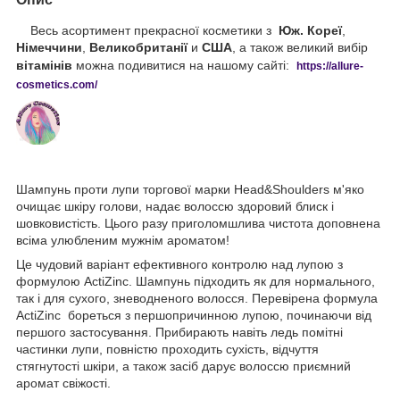
Весь асортимент прекрасної косметики з
Юж. Кореї
,
Німеччини
,
Великобританії
и
США
, а також великий вибір
вітамінів
можна подивитися на нашому сайті:
https://
allure
-
cos
metics
.
com
/
Шампунь проти лупи торгової марки Head&Shoulders м'яко
очищає шкіру голови, надає волоссю здоровий блиск і
шовковистість. Цього разу приголомшлива чистота доповнена
всіма улюбленим мужнім ароматом!
Це чудовий варіант ефективного контролю над лупою з
формулою ActiZinc. Шампунь підходить як для нормального,
так і для сухого, зневодненого волосся. Перевірена формула
ActiZinc бореться з першопричинною лупою, починаючи від
першого застосування. Прибирають навіть ледь помітні
частинки лупи, повністю проходить сухість, відчуття
стягнутості шкіри, а також засіб дарує волоссю приємний
аромат свіжості.