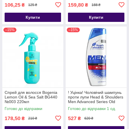
106,25
159,80
₴
₴
125 ₴
188 ₴
Купити
Купити
–15%
–15%
Спрей для волосся Bogenia
! Уцінка! Чоловічий шампунь
Lemon Oil & Sea Salt BG440
проти лупи Head & Shoulders
№003 220мл
Men Advanced Series Old
Spice Swagger 370 мл (США)
Готово до відправки
Готово до відправки 1 од.
178,50
527
₴
₴
210 ₴
620 ₴