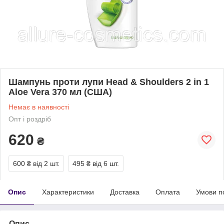
Шампунь проти лупи Head & Shoulders 2 in 1
Aloe Vera 370 мл (США)
Немає в наявності
Опт і роздріб
620
₴
600 ₴
від 2 шт.
495 ₴
від 6 шт.
Опис
Характеристики
Доставка
Оплата
Умови п
Опис