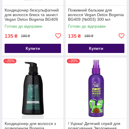
Кондиціонер безсульфатний
Поживний бальзам для
для волосся блиск та захист
волосся Vegan Detox Bogenia
Vegan Detox Bogenia BG409
BG409 (№003) 300 мл
(№002) 300 мл
Готово до відправки
Готово до відправки
135
135
₴
₴
180 ₴
180 ₴
Купити
Купити
–25%
–20%
Кондиціонер для волосся з
! Уцінка! Дитячий спрей для
розмарином Bogenia
розчісування Зволоження