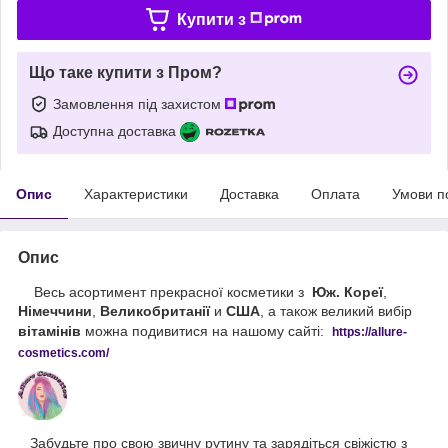
Купити з
Що таке купити з Пром?
Замовлення під захистом
Доступна доставка
Опис
Характеристики
Доставка
Оплата
Умови п
Опис
Весь асортимент прекрасної косметики з
Юж. Кореї
,
Німеччини
,
Великобританії
и
США
, а також великий вибір
вітамінів
можна подивитися на нашому сайті:
https://
allure
-
cos
metics
.
com
/
Забудьте про свою звичну рутину та зарядіться свіжістю з