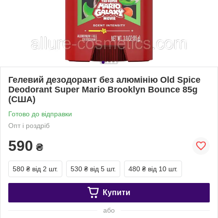
Гелевий дезодорант без алюмінію Old Spice
Deodorant Super Mario Brooklyn Bounce 85g
(США)
Готово до відправки
Опт і роздріб
590
₴
580 ₴
від 2 шт.
530 ₴
від 5 шт.
480 ₴
від 10 шт.
Купити
або