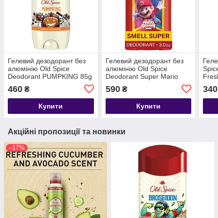
Гелевий дезодорант без
Гелевий дезодорант без
Геле
алюмінію Old Spice
алюмінію Old Spice
Spic
Deodorant PUMPKING 85g
Deodorant Super Mario
Fres
(США)
Cosmic Quest 85g (США)
(СШ
460
590
340
₴
₴
Купити
Купити
Акційні пропозиції та новинки
–17%