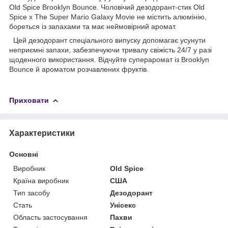
Old Spice Brooklyn Bounce. Чоловічий дезодорант-стик Old
Spice x The Super Mario Galaxy Movie не містить алюмінію,
бореться із запахами та має неймовірний аромат.
Цей дезодорант спеціального випуску допомагає усунути
неприємні запахи, забезпечуючи тривалу свіжість 24/7 у разі
щоденного використання. Відчуйте супераромат із Brooklyn
Bounce й ароматом розчавлених фруктів.
Приховати
Характеристики
Основні
Виробник
Old Spice
Країна виробник
США
Тип засобу
Дезодорант
Стать
Унісекс
Область застосування
Пахви