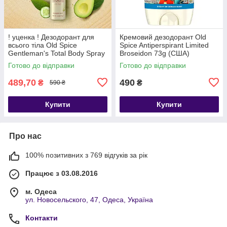
! уценка ! Дезодорант для
Кремовий дезодорант Old
всього тіла Old Spice
Spice Antiperspirant Limited
Gentleman's Total Body Spray
Broseidon 73g (США)
Deodorant Cucumber +
Готово до відправки
Готово до відправки
Avocado 99g (США)
489,70
490
₴
₴
590 ₴
Купити
Купити
Про нас
100% позитивних з 769 відгуків за рік
Працює з 03.08.2016
м. Одеса
ул. Новосельского, 47, Одеса, Україна
Контакти