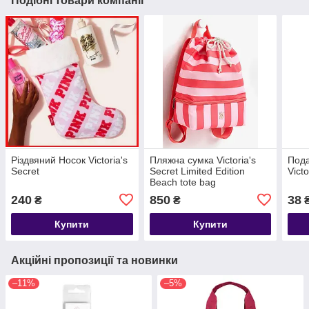
Подібні товари компанії
Різдвяний Носок Victoria's
Пляжна сумка Victoria's
Пода
Secret
Secret Limited Edition
Victo
Beach tote bag
240
850
38
₴
₴
Купити
Купити
Акційні пропозиції та новинки
–11%
–5%