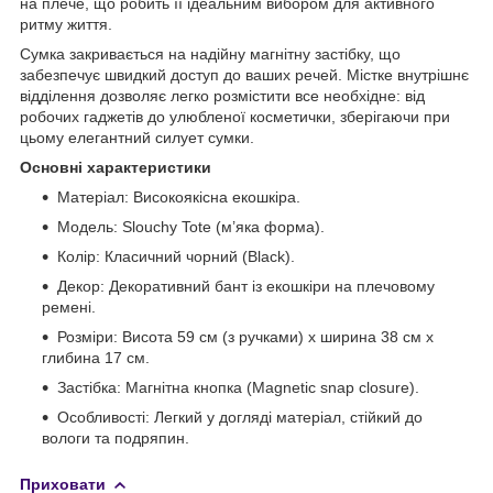
на плече, що робить її ідеальним вибором для активного
ритму життя.
Сумка закривається на надійну магнітну застібку, що
забезпечує швидкий доступ до ваших речей. Містке внутрішнє
відділення дозволяє легко розмістити все необхідне: від
робочих гаджетів до улюбленої косметички, зберігаючи при
цьому елегантний силует сумки.
Основні характеристики
Матеріал: Високоякісна екошкіра.
Модель: Slouchy Tote (м’яка форма).
Колір: Класичний чорний (Black).
Декор: Декоративний бант із екошкіри на плечовому
ремені.
Розміри: Висота 59 см (з ручками) x ширина 38 см x
глибина 17 см.
Застібка: Магнітна кнопка (Magnetic snap closure).
Особливості: Легкий у догляді матеріал, стійкий до
вологи та подряпин.
Приховати