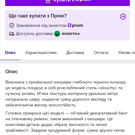
Що таке купити з Пром?
Замовлення під захистом
Доступна доставка
Опис
Характеристики
Доставка
Оплата
Умови п
Опис
Виконана з преміальної екошкіри глибокого чорного кольору,
ця модель поєднує в собі розслаблений стиль «slouchy» та
сучасну розкіш. М’яка текстура матеріалу ідеально імітує
натуральну шкіру, надаючи сумці дорогого вигляду та
забезпечуючи високу зносостійкість.
Головна прикраса цієї моделі — об’ємний декоративний бант
на плечовому ремені, також виконаний з екошкіри. Ця
кокетлива деталь додає образу жіночності та легкої
грайливості. Завдяки продуманій формі, сумка зручно лягає