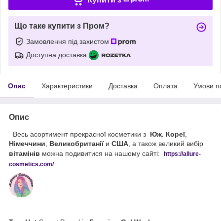
Що таке купити з Пром?
Замовлення під захистом
Доступна доставка
Опис
Характеристики
Доставка
Оплата
Умови п
Опис
Весь асортимент прекрасної косметики з
Юж. Кореї
,
Німеччини
,
Великобританії
и
США
, а також великий вибір
вітамінів
можна подивитися на нашому сайті:
https://
allure
-
cos
metics
.
com
/