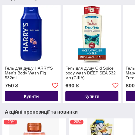
Гель для душу HARRY'S
Гель для душу Old Spice
Гель
Men's Body Wash Fig
body wash DEEP SEA 532
Маро
532ml
мл (США)
Tree
Foam
750
690
800
₴
₴
Купити
Купити
Акційні пропозиції та новинки
–20%
–20%