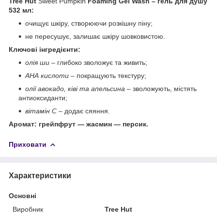
Tree Hut
Sweet Pumpkin
Foaming Gel Wash – гель для душу
532 мл:
очищує шкіру, створюючи розкішну піну;
не пересушує, залишає шкіру шовковистою.
Ключові інгредієнти:
олія ши
– глибоко зволожує та живить;
АНА кислоти
– покращують текстуру;
олії авокадо, ківі та апельсина
– зволожують, містять
антиоксиданти;
вітамін С
– додає сяяння.
Аромат: грейпфрут — жасмин — персик.
Приховати
Характеристики
Основні
Виробник
Tree Hut