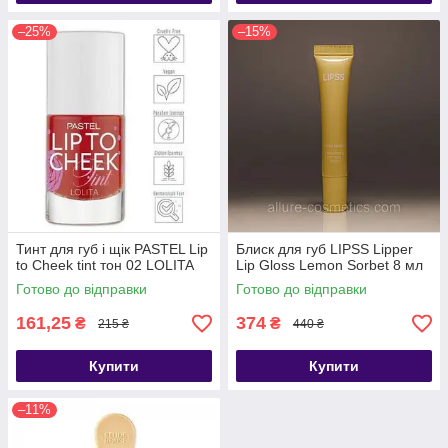
–25%
–15%
Тинт для губ і щік PASTEL Lip
Блиск для губ LIPSS Lipper
to Cheek tint тон 02 LOLITA
Lip Gloss Lemon Sorbet 8 мл
Готово до відправки
Готово до відправки
161,25
374
₴
₴
215 ₴
440 ₴
Купити
Купити
–11%