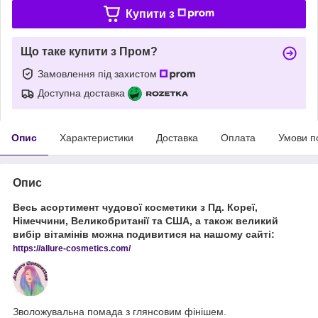
Купити з
Що таке купити з Пром?
Замовлення під захистом
Доступна доставка
Опис
Характеристики
Доставка
Оплата
Умови п
Опис
Весь асортимент чудової косметики з Пд. Кореї,
Німеччини, Великобританії та США, а також великий
вибір вітамінів можна подивитися на нашому сайті:
https://
allure
-
cos
metics
.
com
/
Зволожувальна помада з глянсовим фінішем.