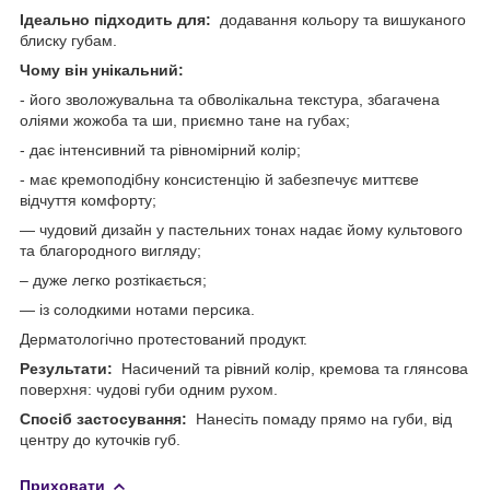
Ідеально підходить для:
додавання кольору та вишуканого
блиску губам.
Чому він унікальний:
- його зволожувальна та обволікальна текстура, збагачена
оліями жожоба та ши, приємно тане на губах;
- дає інтенсивний та рівномірний колір;
- має кремоподібну консистенцію й забезпечує миттєве
відчуття комфорту;
— чудовий дизайн у пастельних тонах надає йому культового
та благородного вигляду;
– дуже легко розтікається;
— із солодкими нотами персика.
Дерматологічно протестований продукт.
Результати:
Насичений та рівний колір, кремова та глянсова
поверхня: чудові губи одним рухом.
Спосіб застосування:
Нанесіть помаду прямо на губи, від
центру до куточків губ.
Приховати