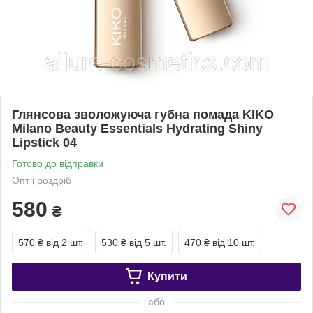
Глянсова зволожуюча губна помада KIKO
Milano Beauty Essentials Hydrating Shiny
Lipstick 04
Готово до відправки
Опт і роздріб
580
₴
570 ₴
від 2 шт.
530 ₴
від 5 шт.
470 ₴
від 10 шт.
Купити
або