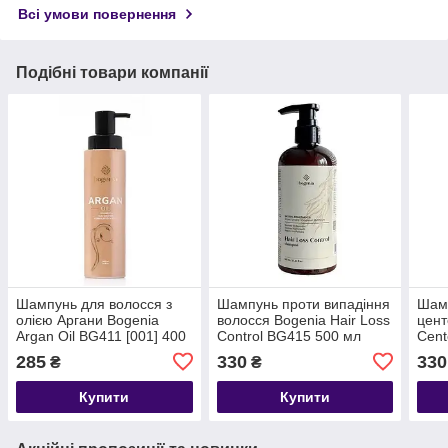
Всі умови повернення
Подібні товари компанії
Шампунь для волосся з
Шампунь проти випадіння
Шамп
олією Аргани Bogenia
волосся Bogenia Hair Loss
цент
Argan Oil BG411 [001] 400
Control BG415 500 мл
Cent
мл
мл
285
330
330
₴
₴
Купити
Купити