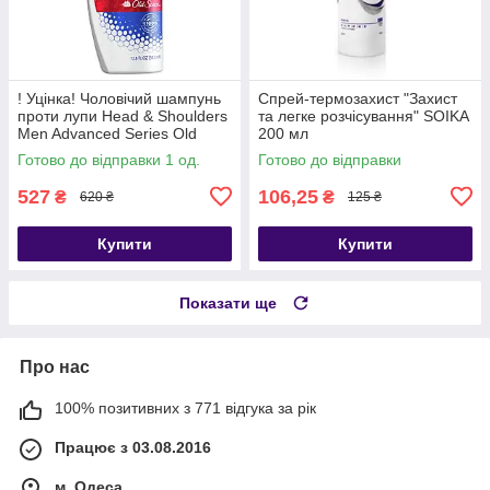
! Уцінка! Чоловічий шампунь
Спрей-термозахист "Захист
проти лупи Head & Shoulders
та легке розчісування" SOIKA
Men Advanced Series Old
200 мл
Spice Swagger 370 мл (США)
Готово до відправки 1 од.
Готово до відправки
527
106,25
₴
₴
620 ₴
125 ₴
Купити
Купити
Показати ще
Про нас
100% позитивних з 771 відгука за рік
Працює з 03.08.2016
м. Одеса