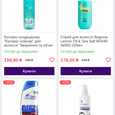
Експрес-кондиціонер
Спрей для волосся Bogenia
"Експрес еліксир" для
Lemon Oil & Sea Salt BG440
волосся "Зміцнення та об'єм
№003 220мл
Soika 200 мл
Готово до відправки
Готово до відправки
159,80
178,50
₴
₴
188 ₴
210 ₴
Купити
Купити
–15%
–15%