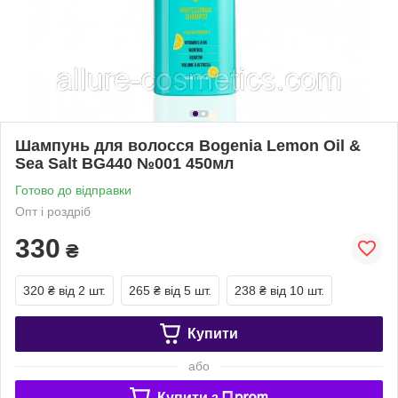
Шампунь для волосся Bogenia Lemon Oil &
Sea Salt BG440 №001 450мл
Готово до відправки
Опт і роздріб
330
₴
320 ₴
від 2 шт.
265 ₴
від 5 шт.
238 ₴
від 10 шт.
Купити
або
Купити з