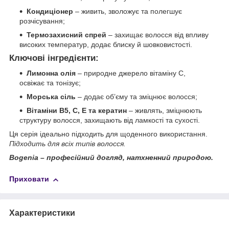
Кондиціонер
– живить, зволожує та полегшує
розчісування;
Термозахисний спрей
– захищає волосся від впливу
високих температур, додає блиску й шовковистості.
Ключові інгредієнти:
Лимонна олія
– природне джерело вітаміну C,
освіжає та тонізує;
Морська сіль
– додає об’єму та зміцнює волосся;
Вітаміни B5, C, E та кератин
– живлять, зміцнюють
структуру волосся, захищають від ламкості та сухості.
Ця серія ідеально підходить для щоденного використання.
Підходить для всіх типів волосся.
Bogenia – професійний догляд, натхненний природою.
Приховати
Характеристики