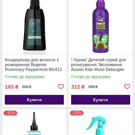
Кондиціонер для волосся з
! Уцінка! Дитячий спрей для
розмарином Bogenia
розчісування Зволоження
Rosemary Peppermint BG412
Aussie Kids Moist Detangler
[002] 350 мл
236 мл
Готово до відправки
Готово до відправки
165
312
₴
₴
220 ₴
390 ₴
Купити
Купити
–15%
–15%