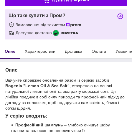
Що таке купити з Пром?
Замовлення під захистом
Доступна доставка
Опис
Характеристики
Доставка
Оплата
Умови п
Опис
Відчуйте справжнє оновлення разом із серією засобів
Bogenia "Lemon Oil & Sea Salt"
, створеною на основі
натуральної лимонної олії та екстракту морської солі. Ця
лінійка поєднує в собі силу природи та професійний підхід до
догляду за волоссям, щоб подарувати вам свіжість, блиск і
об’єм щодня.
У серію входять:
Професійний шампунь
– глибоко очищує шкіру
голови та волосся, не пересушуючи їх;