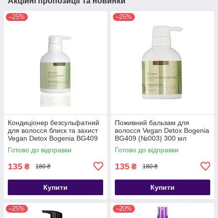
Акційні пропозиції та новинки
–25%
–25%
Кондиціонер безсульфатний
Поживний бальзам для
для волосся блиск та захист
волосся Vegan Detox Bogenia
Vegan Detox Bogenia BG409
BG409 (№003) 300 мл
(№002) 300 мл
Готово до відправки
Готово до відправки
135
135
₴
₴
180 ₴
180 ₴
Купити
Купити
–25%
–20%