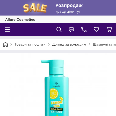
Allure Cosmetics
Товари та послуги
Догляд за волоссям
Шампуні та к