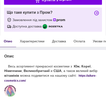
Що таке купити з Пром?
Замовлення під захистом
Доступна доставка
Опис
Характеристики
Доставка
Оплата
Умови п
Опис
Весь асортимент прекрасної косметики з
Юж. Кореї
,
Німеччини
,
Великобританії
и
США
, а також великий вибір
вітамінів
можна подивитися на нашому сайті:
https://
allure
-
cos
metics
.
com
/