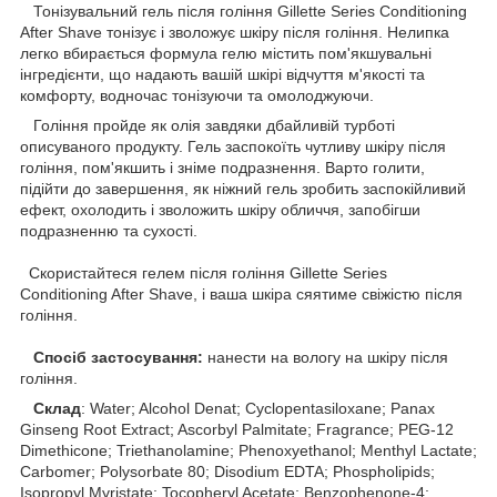
Тонізувальний гель після гоління Gillette Series Conditioning
After Shave тонізує і зволожує шкіру після гоління. Нелипка
легко вбирається формула гелю містить пом'якшувальні
інгредієнти, що надають вашій шкірі відчуття м'якості та
комфорту, водночас тонізуючи та омолоджуючи.
Гоління пройде як олія завдяки дбайливій турботі
описуваного продукту. Гель заспокоїть чутливу шкіру після
гоління, пом'якшить і зніме подразнення. Варто голити,
підійти до завершення, як ніжний гель зробить заспокійливий
ефект, охолодить і зволожить шкіру обличчя, запобігши
подразненню та сухості.
Скористайтеся гелем після гоління Gillette Series
Conditioning After Shave, і ваша шкіра сяятиме свіжістю після
гоління.
Спосіб застосування:
нанести на вологу на шкіру після
гоління.
Склад
: Water; Alcohol Denat; Cyclopentasiloxane; Panax
Ginseng Root Extract; Ascorbyl Palmitate; Fragrance; PEG-12
Dimethicone; Triethanolamine; Phenoxyethanol; Menthyl Lactate;
Carbomer; Polysorbate 80; Disodium EDTA; Phospholipids;
Isopropyl Myristate; Tocopheryl Acetate; Benzophenone-4;