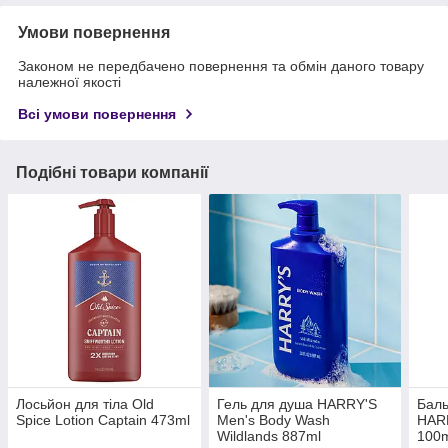
Умови повернення
Законом не передбачено повернення та обмін даного товару
належної якості
Всі умови повернення
Подібні товари компанії
Лосьйон для тіла Old
Гель для душа HARRY'S
Баль
Spice Lotion Captain 473ml
Men's Body Wash
HARR
Wildlands 887ml
100