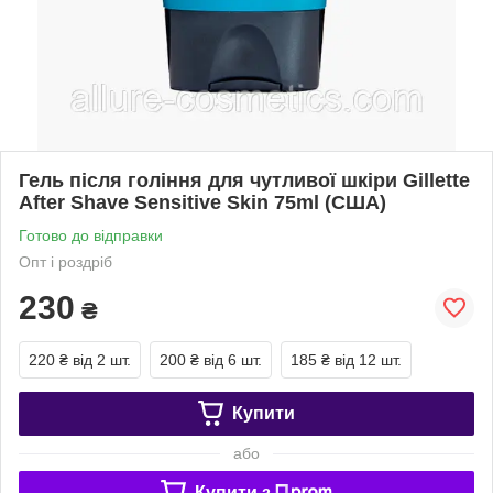
Гель після гоління для чутливої шкіри Gillette
After Shave Sensitive Skin 75ml (США)
Готово до відправки
Опт і роздріб
230
₴
220 ₴
від 2 шт.
200 ₴
від 6 шт.
185 ₴
від 12 шт.
Купити
або
Купити з