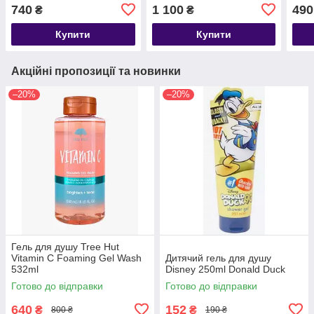
740
1 100
490
₴
₴
Купити
Купити
Акційні пропозиції та новинки
–20%
–20%
Гель для душу Tree Hut
Vitamin C Foaming Gel Wash
Дитячий гель для душу
532ml
Disney 250ml Donald Duck
Готово до відправки
Готово до відправки
640
152
₴
₴
800 ₴
190 ₴