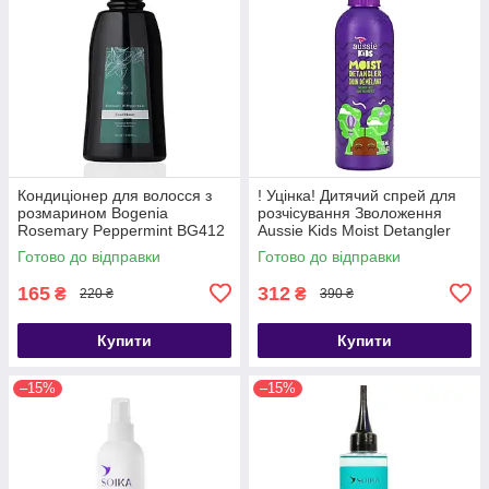
Кондиціонер для волосся з
! Уцінка! Дитячий спрей для
розмарином Bogenia
розчісування Зволоження
Rosemary Peppermint BG412
Aussie Kids Moist Detangler
[002] 350 мл
236 мл
Готово до відправки
Готово до відправки
165
312
₴
₴
220 ₴
390 ₴
Купити
Купити
–15%
–15%