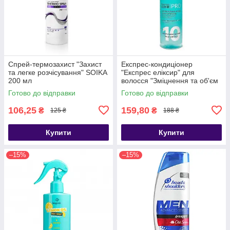
Спрей-термозахист "Захист
Експрес-кондиціонер
та легке розчісування" SOIKA
"Експрес еліксир" для
200 мл
волосся "Зміцнення та об'єм
Soika 200 мл
Готово до відправки
Готово до відправки
106,25
159,80
₴
₴
125 ₴
188 ₴
Купити
Купити
–15%
–15%