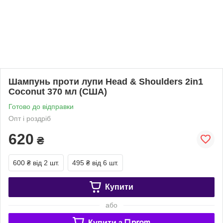
Шампунь проти лупи Head & Shoulders 2in1
Coconut 370 мл (США)
Готово до відправки
Опт і роздріб
620
₴
600 ₴
від 2 шт.
495 ₴
від 6 шт.
Купити
або
Купити з