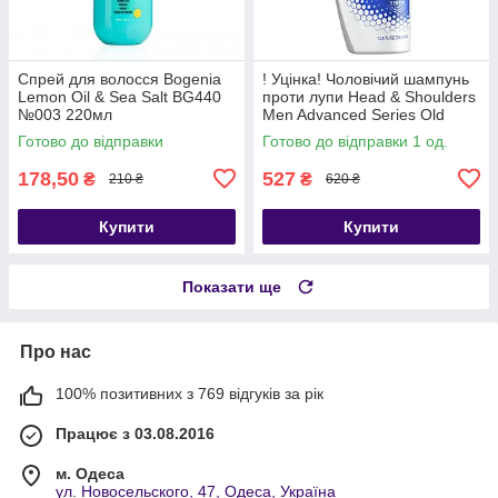
Спрей для волосся Bogenia
! Уцінка! Чоловічий шампунь
Lemon Oil & Sea Salt BG440
проти лупи Head & Shoulders
№003 220мл
Men Advanced Series Old
Spice Swagger 370 мл (США)
Готово до відправки
Готово до відправки 1 од.
178,50
527
₴
₴
210 ₴
620 ₴
Купити
Купити
Показати ще
Про нас
100% позитивних з 769 відгуків за рік
Працює з 03.08.2016
м. Одеса
ул. Новосельского, 47, Одеса, Україна