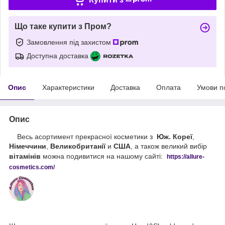
Що таке купити з Пром?
Замовлення під захистом
Доступна доставка
Опис
Характеристики
Доставка
Оплата
Умови п
Опис
Весь асортимент прекрасної косметики з
Юж. Кореї
,
Німеччини
,
Великобританії
и
США
, а також великий вибір
вітамінів
можна подивитися на нашому сайті:
https://
allure
-
cos
metics
.
com
/