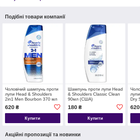
Подібні товари компанії
Чоловічий шампунь проти
Шампунь проти лупи Head
Чоло
лупи Head & Shoulders
& Shoulders Classic Clean
лупи
2in1 Men Bourbon 370 мл
90мл (США)
Dry 
(США)
620
180
620
₴
₴
Купити
Купити
Акційні пропозиції та новинки