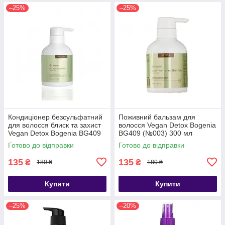
–25%
–25%
Кондиціонер безсульфатний
Поживний бальзам для
для волосся блиск та захист
волосся Vegan Detox Bogenia
Vegan Detox Bogenia BG409
BG409 (№003) 300 мл
(№002) 300 мл
Готово до відправки
Готово до відправки
135
135
₴
₴
180 ₴
180 ₴
Купити
Купити
–25%
–20%