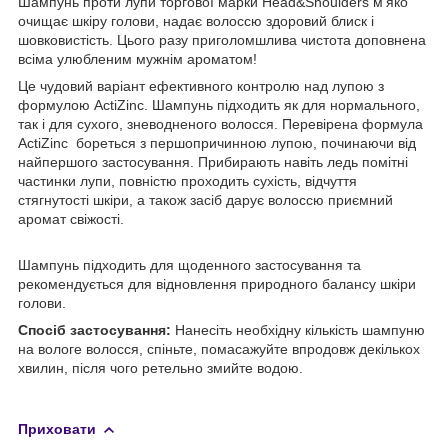
Шампунь проти лупи торгової марки Head&Shoulders м'яко
очищає шкіру голови, надає волоссю здоровий блиск і
шовковистість. Цього разу приголомшлива чистота доповнена
всіма улюбленим мужнім ароматом!
Це чудовий варіант ефективного контролю над лупою з
формулою ActiZinc. Шампунь підходить як для нормального,
так і для сухого, зневодненого волосся. Перевірена формула
ActiZinc бореться з першопричинною лупою, починаючи від
найпершого застосування. Прибирають навіть ледь помітні
частинки лупи, повністю проходить сухість, відчуття
стягнутості шкіри, а також засіб дарує волоссю приємний
аромат свіжості.
Шампунь підходить для щоденного застосування та
рекомендується для відновлення природного балансу шкіри
голови.
Спосіб застосування:
Нанесіть необхідну кількість шампуню
на вологе волосся, спіньте, помасажуйте впродовж декількох
хвилин, після чого ретельно змийте водою.
Приховати