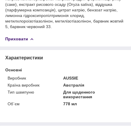
(саке), екстракт рисового осаду (Oryza sativa), віддушка
(парфумерна композиція), цитрат натрію, бензоат натрію,
лимонна гідроксипропілтримонія хлорид,
метилхлороізотіазолінон, метилізотіазолінон, барвник жовтий
5, барвник червоний 33.
Приховати
Характеристики
Основні
Виробник
AUSSIE
Країна виробник
Австралія
Тип шампуню
Для щоденного
використання
Об`єм
778 мл