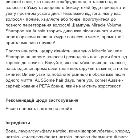
рисової води, яка видаляє забруднення, а також надає
волоссю об'єму та здорового блиску, який буде привертати
увагу протягом усього дня. Незалежно від того, яке у вас
волосся - пряме, хвилясте або тонке, приготуйтеся до
повного перетворення волосся! Шампунь Miracle Volume
Shampoo від Aussie творить диво вже після одного миття,
перетворюючи ваше похмуре волосся в чисте, ароматне і
приголомшливо пружне!
Просто нанесіть щедру кількість шампуню Miracle Volume
Shampoo на вологе волосся і розподіліть пальцями його від
коренів до кінчиків. Відчуйте, як піна м'яко очищає волосся,
насолодьтеся ароматами тропічних фруктів та квітів, а потім
змийте. Ви відчуєте та побачите різницю в обсязі вже після
одного миття. AUSSome hair days, here you come! Aussie -
сертифікований PETA бренд, який не містить жорстокості.
Рекомендації щодо застосування
Рясно нанесіть і ретельно змийте.
Інгредієнти
Вода, лаурилсульфату натрію, кокамідопропілбетаїн, хлорид
натрію, ксиленсульфонат натрію, продукт ферментації рису