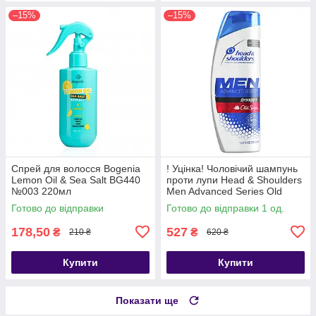
–15%
–15%
Спрей для волосся Bogenia
! Уцінка! Чоловічий шампунь
Lemon Oil & Sea Salt BG440
проти лупи Head & Shoulders
№003 220мл
Men Advanced Series Old
Spice Swagger 370 мл (США)
Готово до відправки
Готово до відправки 1 од.
178,50
527
₴
₴
210 ₴
620 ₴
Купити
Купити
Показати ще