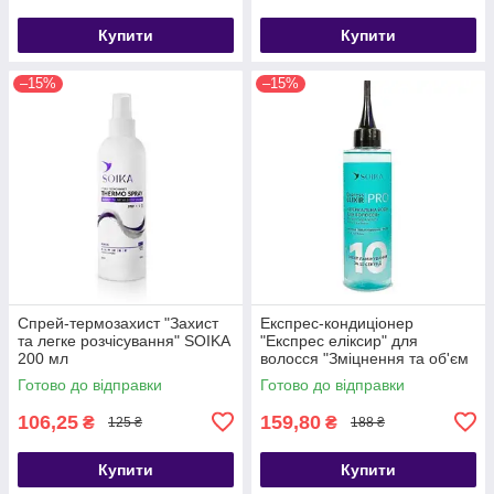
Купити
Купити
–15%
–15%
Спрей-термозахист "Захист
Експрес-кондиціонер
та легке розчісування" SOIKA
"Експрес еліксир" для
200 мл
волосся "Зміцнення та об'єм
Soika 200 мл
Готово до відправки
Готово до відправки
106,25
159,80
₴
₴
125 ₴
188 ₴
Купити
Купити