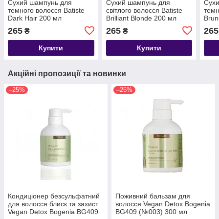
Сухий шампунь для
Сухий шампунь для
Сух
темного волосся Batiste
світлого волосся Batiste
темн
Dark Hair 200 мл
Brilliant Blonde 200 мл
Brun
265
265
265
₴
₴
Купити
Купити
Акційні пропозиції та новинки
–25%
–25%
Кондиціонер безсульфатний
Поживний бальзам для
для волосся блиск та захист
волосся Vegan Detox Bogenia
Vegan Detox Bogenia BG409
BG409 (№003) 300 мл