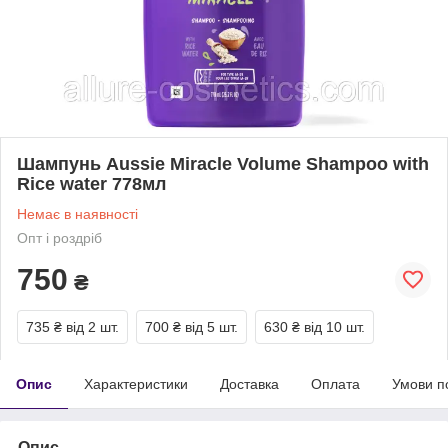
Шампунь Aussie Miracle Volume Shampoo with
Rice water 778мл
Немає в наявності
Опт і роздріб
750
₴
735 ₴
від 2 шт.
700 ₴
від 5 шт.
630 ₴
від 10 шт.
Опис
Характеристики
Доставка
Оплата
Умови п
Опис