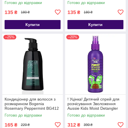
(№002) 300 мл
Готово до відправки
Готово до відправки
135
135
₴
₴
180 ₴
180 ₴
Купити
Купити
–25%
–20%
Кондиціонер для волосся з
! Уцінка! Дитячий спрей для
розмарином Bogenia
розчісування Зволоження
Rosemary Peppermint BG412
Aussie Kids Moist Detangler
[002] 350 мл
236 мл
Готово до відправки
Готово до відправки
165
312
₴
₴
220 ₴
390 ₴