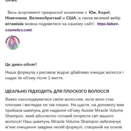
Весь асортимент прекрасної косметики з
Юж. Кореї
,
Німеччини
,
Великобританії
и
США
, а також великий вибір
вітамінів
можна подивитися на нашому сайті:
https://
allure
-
cos
metics
.
com
/
Це диво-обсяг!
Наша формула з рисовою водою дбайливо очищає волосся і
надає їм об'єму після 1 миття.
ІДЕАЛЬНО ПІДХОДИТЬ ДЛЯ ПЛОСКОГО ВОЛОССЯ
Важко насолоджуватися своїм волоссям, коли воно стає
плоским і виглядає не так пишно. На щастя, на допомогу вам
прийшов шампунь для надання об'єму Aussie Miracle Volume
Shampoo, який абсолютно готовий потрясти світ вашого
волосся! Наш шампунь Miracle Volume Shampoo забезпечує
м'яке очищення завдяки легкій формулі, створеній на основі