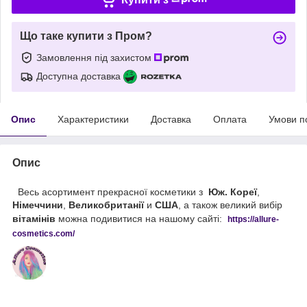
Що таке купити з Пром?
Замовлення під захистом
Доступна доставка
Опис
Характеристики
Доставка
Оплата
Умови п
Опис
Весь асортимент прекрасної косметики з
Юж. Кореї
,
Німеччини
,
Великобританії
и
США
, а також великий вибір
вітамінів
можна подивитися на нашому сайті:
https://
allure
-
cos
metics
.
com
/