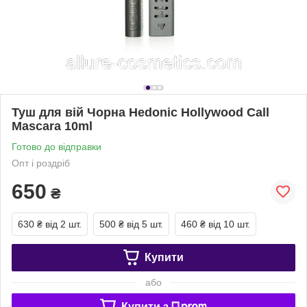
Туш для вій Чорна Hedonic Hollywood Call
Mascara 10ml
Готово до відправки
Опт і роздріб
650
₴
630 ₴
від 2 шт.
500 ₴
від 5 шт.
460 ₴
від 10 шт.
Купити
або
Купити з