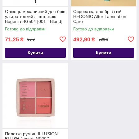
Олівець механичний для брів
Сироватка для брів і вій
ультра тонкий з щіточкою
HEDONIC After Lamination
Bogenia BG504 [001 - Blond]
Care
Готово до відправки
Готово до відправки
71,25
492,90
₴
₴
95 ₴
530 ₴
Купити
Купити
Палетка рум'ян ILLUSION
BLUSH Neverti NP207