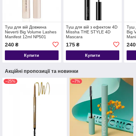
Туш для вій Довжина
Туш для вій з ефектом 4D
Туш 
Neverti Big Volume Lashes
Missha THE STYLE 4D
Big 
Manifest 12ml NP501
Mascara
Mani
№00
240
175
240
₴
₴
Купити
Купити
Акційні пропозиції та новинки
–25%
–7%