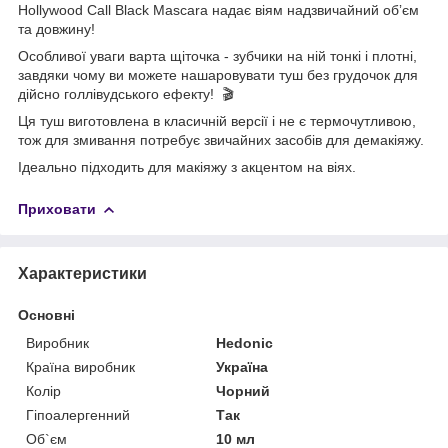
Hollywood Call Black Mascara надає віям надзвичайний обʼєм
та довжину!
Особливої уваги варта щіточка - зубчики на ній тонкі і плотні,
завдяки чому ви можете нашаровувати туш без грудочок для
дійсно голлівудського ефекту! 🎬
Ця туш виготовлена в класичній версії і не є термочутливою,
тож для змивання потребує звичайних засобів для демакіяжу.
Ідеально підходить для макіяжу з акцентом на віях.
Приховати
Характеристики
Основні
Виробник
Hedonic
Країна виробник
Україна
Колір
Чорний
Гіпоалергенний
Так
Об`єм
10 мл