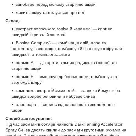
запобігає передчасному старінню шкіри
живить шкіру та піклується про неї
Склад:
екстракт волоського горіха й карамелі — сприяє
швидшій і тривалій засмазі
Biosine Complex® — комбінація олій, алое та
пантенолу, заспокоює, пом'якшує й зволожує шкіру для
швидшої та темнішої засмаги
вітамін А — діє проти вільних радикалів і запобігає
старінню шкіри
вітамін Е — зменшує дрібні зморшки, пом'якшує та
зволожує шкіру
комплекс австралійських олій — завдяки йому шкіра
швидко вбирає речовини й набуває сяйва
алое вера — сприяє відновленню та зволоженню
шкіри
Спосіб застосування:
Під час засмаги в солярії нанесіть Dark Tanning Accelerator
Spray Gel за десять хвилин до засмаги круговими рухами на
все тіло. Під час звичайної засмаги використовуйте після