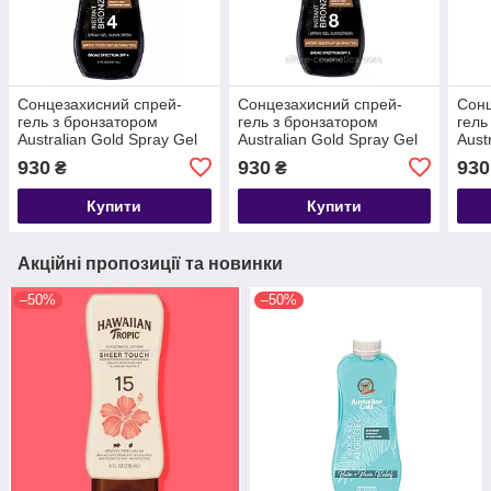
Сонцезахисний спрей-
Сонцезахисний спрей-
Сонц
гель з бронзатором
гель з бронзатором
гель
Australian Gold Spray Gel
Australian Gold Spray Gel
Aust
Bronzer
Bronzer SPF 8
Bron
930
930
930
₴
₴
Купити
Купити
Акційні пропозиції та новинки
–50%
–50%