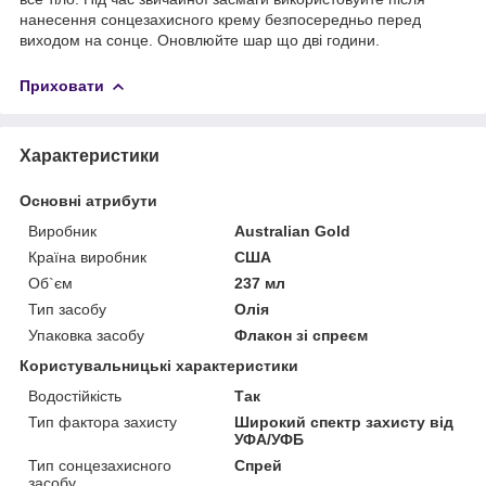
нанесення сонцезахисного крему безпосередньо перед
виходом на сонце. Оновлюйте шар що дві години.
Приховати
Характеристики
Основні атрибути
Виробник
Australian Gold
Країна виробник
США
Об`єм
237 мл
Тип засобу
Олія
Упаковка засобу
Флакон зі спреєм
Користувальницькі характеристики
Водостійкість
Так
Тип фактора захисту
Широкий спектр захисту від
УФА/УФБ
Тип сонцезахисного
Спрей
засобу