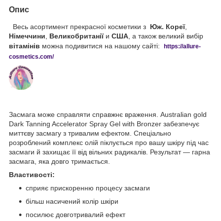
Опис
Весь асортимент прекрасної косметики з
Юж. Кореї
,
Німеччини
,
Великобританії
и
США
, а також великий вибір
вітамінів
можна подивитися на нашому сайті:
https://
allure
-
cos
metics
.
com
/
Засмага може справляти справжнє враження. Australian gold
Dark Tanning Accelerator Spray Gel with Bronzer забезпечує
миттєву засмагу з тривалим ефектом. Спеціально
розроблений комплекс олій піклується про вашу шкіру під час
засмаги й захищає її від вільних радикалів. Результат — гарна
засмага, яка довго тримається.
Властивості:
сприяє прискоренню процесу засмаги
більш насичений колір шкіри
посилює довготривалий ефект