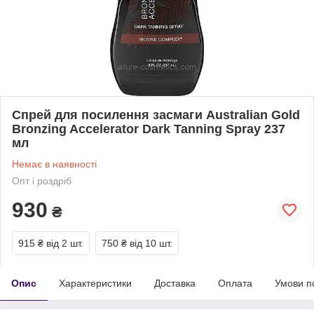
Спрей для посилення засмаги Australian Gold
Bronzing Accelerator Dark Tanning Spray 237
мл
Немає в наявності
Опт і роздріб
930
₴
915 ₴
від 2 шт.
750 ₴
від 10 шт.
Опис
Характеристики
Доставка
Оплата
Умови п