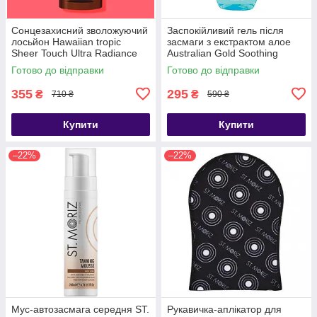
Сонцезахисний зволожуючий
Заспокійливий гель після
лосьйон Hawaiian tropic
засмаги з екстрактом алое
Sheer Touch Ultra Radiance
Australian Gold Soothing
SPF 15 236мл
Lidocaine Aloe Gel 237 мл
Готово до відправки
Готово до відправки
355
295
₴
₴
710 ₴
590 ₴
Купити
Купити
–22%
–22%
Мус-автозасмага середня ST.
Рукавичка-аплікатор для