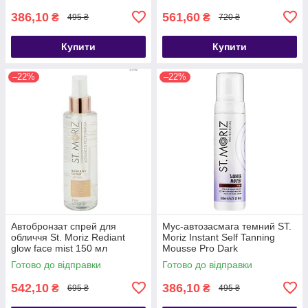
386,10
561,60
₴
₴
495 ₴
720 ₴
Купити
Купити
–22%
–22%
Автобронзат спрей для
Мус-автозасмага темний ST.
обличчя St. Moriz Rediant
Moriz Instant Self Tanning
glow face mist 150 мл
Mousse Pro Dark
Готово до відправки
Готово до відправки
542,10
386,10
₴
₴
695 ₴
495 ₴