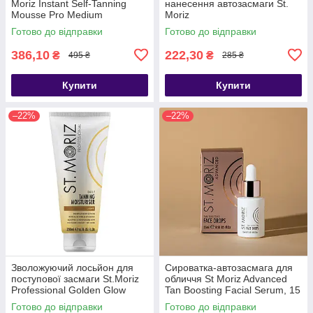
Moriz Instant Self-Tanning
нанесення автозасмаги St.
Mousse Pro Medium
Moriz
Готово до відправки
Готово до відправки
386,10
222,30
₴
₴
495 ₴
285 ₴
Купити
Купити
–22%
–22%
Зволожуючий лосьйон для
Сироватка-автозасмага для
поступової засмаги St.Moriz
обличчя St Moriz Advanced
Professional Golden Glow
Tan Boosting Facial Serum, 15
Tanning Moisturiser
мл
Готово до відправки
Готово до відправки