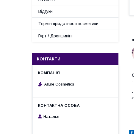
Відгуки
Термін придатності косметики
В
Гурт / Дропшипінг
в
КОНТАКТИ
О
-
Allure Cosmetics
-
-
к
—
Наталья