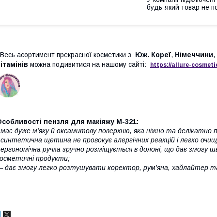
будь-який товар не п
есь асортимент прекрасної косметики з
Юж. Кореї
,
Німеччини
,
ітамінів
можна подивитися на нашому сайті:
https://
allure
-
cos
meti
собливості пензля для макіяжу M-321:
 має дуже м'яку й оксамитову поверхню, яка ніжно та делікатно 
 синтетична щетина не провокує алергічних реакцій і легко очи
 ергономічна ручка зручно розміщується в долоні, що дає змог
осметичні продукти;
 дає змогу легко розтушувати коректор, рум'яна, хайлайтер та