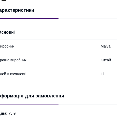
арактеристики
Основні
иробник
Malva
раїна виробник
Китай
лей в комплекті
Ні
нформація для замовлення
іна:
75 ₴