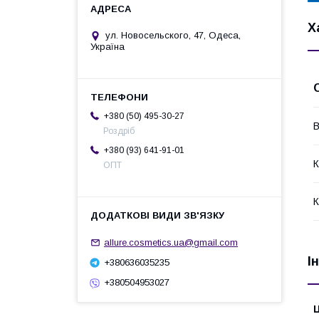
Х
ул. Новосельского, 47, Одеса,
Україна
+380 (50) 495-30-27
В
Роздріб
+380 (93) 641-91-01
К
ОПТ
К
allure.cosmetics.ua@gmail.com
І
+380636035235
+380504953027
Ц