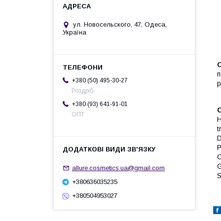
ул. Новосельского, 47, Одеса,
Україна
С
п
+380 (50) 495-30-27
р
Роздріб
+380 (93) 641-91-01
ОПТ
H
t
D
P
C
G
allure.cosmetics.ua@gmail.com
S
+380636035235
+380504953027