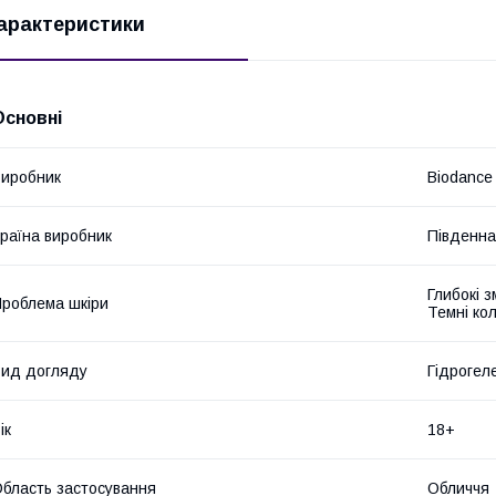
арактеристики
Основні
иробник
Biodance
раїна виробник
Південна
Глибокі з
роблема шкіри
Темні ко
ид догляду
Гідрогел
ік
18+
бласть застосування
Обличчя