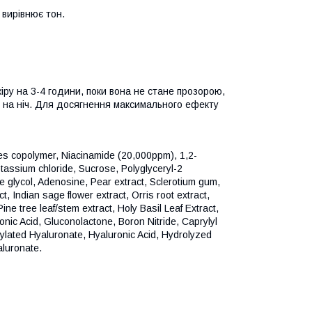
 вирівнює тон.
іру на 3-4 години, поки вона не стане прозорою,
у на ніч. Для досягнення максимального ефекту
tes copolymer, Niacinamide (20,000ppm), 1,2-
tassium chloride, Sucrose, Polyglyceryl-2
ene glycol, Adenosine, Pear extract, Sclerotium gum,
 Indian sage flower extract, Orris root extract,
Pine tree leaf/stem extract, Holy Basil Leaf Extract,
nic Acid, Gluconolactone, Boron Nitride, Caprylyl
ylated Hyaluronate, Hyaluronic Acid, Hydrolyzed
luronate.