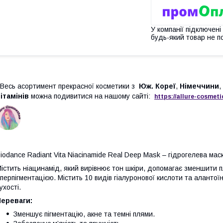
У компанії підключені
будь-який товар не п
есь асортимент прекрасної косметики з
Юж. Кореї
,
Німеччини
,
ітамінів
можна подивитися на нашому сайті:
https://
allure
-
cos
meti
iodance Radiant Vita Niacinamide Real Deep Mask – гідрогелева ма
істить ніацинамід, який вирівнює тон шкіри, допомагає зменшити пл
іперпігментацією. Містить 10 видів гіалуронової кислоти та аланто
ухості.
Переваги:
Зменшує пігментацію, акне та темні плями.