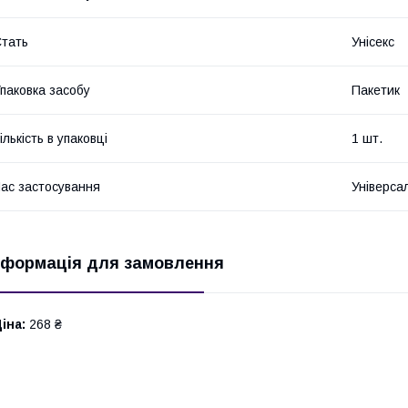
тать
Унісекс
паковка засобу
Пакетик
ількість в упаковці
1 шт.
ас застосування
Універса
нформація для замовлення
іна:
268 ₴