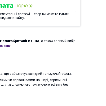
 електронні платежі. Тепер ви можете купити
окидаючи сайту.
Великобританії
и
США
, а також великий вибір
cs
.
com
/
ска, що забезпечує швидкий тонізуючий ефект.
ями чи червоні плями на шкірі, спричинені
їн для зволожуючого тонізуючого ефекту без