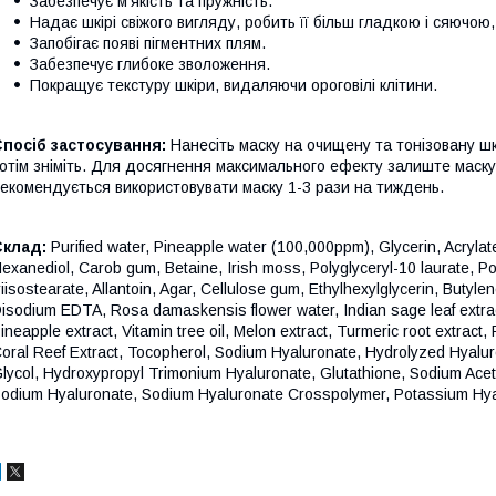
Забезпечує м’якість та пружність.
Надає шкірі свіжого вигляду, робить її більш гладкою і сяючою,
Запобігає появі пігментних плям.
Забезпечує глибоке зволоження.
Покращує текстуру шкіри, видаляючи ороговілі клітини.
посіб застосування:
Нанесіть маску на очищену та тонізовану шк
отім зніміть. Для досягнення максимального ефекту залиште маск
екомендується використовувати маску 1-3 рази на тиждень.
Склад:
Purified water, Pineapple water (100,000ppm), Glycerin, Acryla
exanediol, Carob gum, Betaine, Irish moss, Polyglyceryl-10 laurate, Po
riisostearate, Allantoin, Agar, Cellulose gum, Ethylhexylglycerin, Butyl
isodium EDTA, Rosa damaskensis flower water, Indian sage leaf extract,
ineapple extract, Vitamin tree oil, Melon extract, Turmeric root extract, 
oral Reef Extract, Tocopherol, Sodium Hyaluronate, Hydrolyzed Hyaluro
lycol, Hydroxypropyl Trimonium Hyaluronate, Glutathione, Sodium Acet
odium Hyaluronate, Sodium Hyaluronate Crosspolymer, Potassium Hya