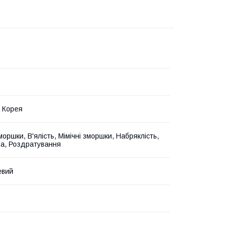
 Корея
моршки, В'ялість, Мімічні зморшки, Набряклість,
ла, Роздратування
евий