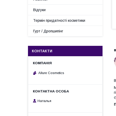
Відгуки
Термін придатності косметики
Гурт / Дропшипінг
В
в
КОНТАКТИ
Allure Cosmetics
B
М
г
с
Наталья