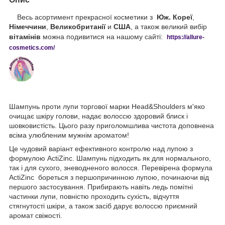
Весь асортимент прекрасної косметики з
Юж. Кореї
,
Німеччини
,
Великобританії
и
США
, а також великий вибір
вітамінів
можна подивитися на нашому сайті:
https://
allure
-
cos
metics
.
com
/
Шампунь проти лупи торгової марки Head&Shoulders м'яко
очищає шкіру голови, надає волоссю здоровий блиск і
шовковистість. Цього разу приголомшлива чистота доповнена
всіма улюбленим мужнім ароматом!
Це чудовий варіант ефективного контролю над лупою з
формулою ActiZinc. Шампунь підходить як для нормального,
так і для сухого, зневодненого волосся. Перевірена формула
ActiZinc бореться з першопричинною лупою, починаючи від
першого застосування. Прибирають навіть ледь помітні
частинки лупи, повністю проходить сухість, відчуття
стягнутості шкіри, а також засіб дарує волоссю приємний
аромат свіжості.