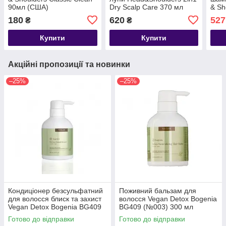
90мл (США)
Dry Scalp Care 370 мл
& Sh
Seri
180
620
527
₴
₴
370 
Купити
Купити
Акційні пропозиції та новинки
–25%
–25%
Кондиціонер безсульфатний
Поживний бальзам для
для волосся блиск та захист
волосся Vegan Detox Bogenia
Vegan Detox Bogenia BG409
BG409 (№003) 300 мл
(№002) 300 мл
Готово до відправки
Готово до відправки