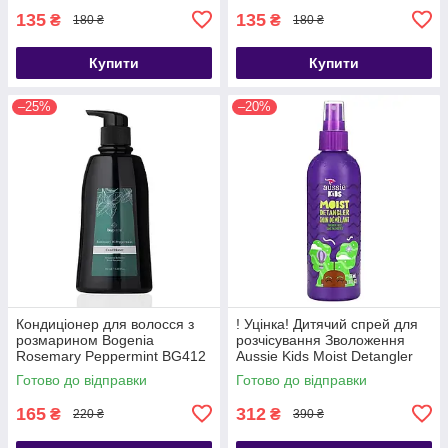
135
135
₴
₴
180 ₴
180 ₴
Купити
Купити
–25%
–20%
Кондиціонер для волосся з
! Уцінка! Дитячий спрей для
розмарином Bogenia
розчісування Зволоження
Rosemary Peppermint BG412
Aussie Kids Moist Detangler
[002] 350 мл
236 мл
Готово до відправки
Готово до відправки
165
312
₴
₴
220 ₴
390 ₴