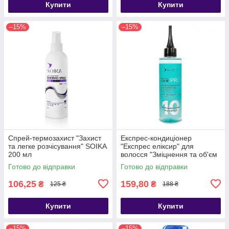
Купити
Купити
–15%
–15%
Спрей-термозахист "Захист
Експрес-кондиціонер
та легке розчісування" SOIKA
"Експрес еліксир" для
200 мл
волосся "Зміцнення та об'єм
Soika 200 мл
Готово до відправки
Готово до відправки
106,25
159,80
₴
₴
125 ₴
188 ₴
Купити
Купити
–15%
–15%