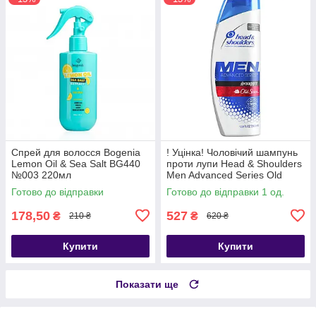
Спрей для волосся Bogenia
! Уцінка! Чоловічий шампунь
Lemon Oil & Sea Salt BG440
проти лупи Head & Shoulders
№003 220мл
Men Advanced Series Old
Spice Swagger 370 мл (США)
Готово до відправки
Готово до відправки 1 од.
178,50
527
₴
₴
210 ₴
620 ₴
Купити
Купити
Показати ще