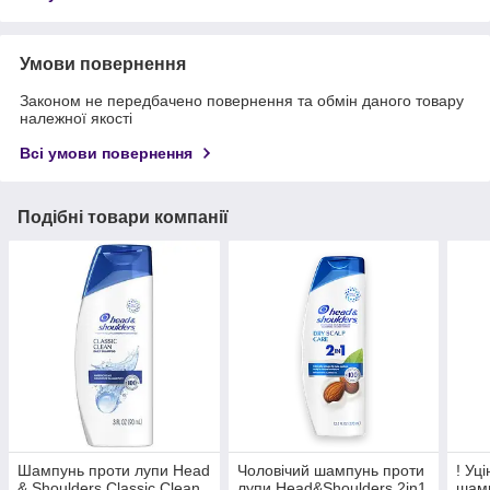
Умови повернення
Законом не передбачено повернення та обмін даного товару
належної якості
Всі умови повернення
Подібні товари компанії
Шампунь проти лупи Head
Чоловічий шампунь проти
! Уц
& Shoulders Classic Clean
лупи Head&Shoulders 2in1
шамп