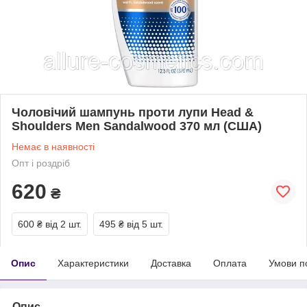
Чоловічий шампунь проти лупи Head &
Shoulders Men Sandalwood 370 мл (США)
Немає в наявності
Опт і роздріб
620
₴
600 ₴
від 2 шт.
495 ₴
від 5 шт.
Опис
Характеристики
Доставка
Оплата
Умови п
Опис