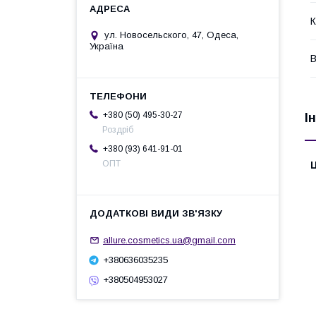
К
ул. Новосельского, 47, Одеса,
Україна
В
+380 (50) 495-30-27
І
Роздріб
+380 (93) 641-91-01
ОПТ
Ц
allure.cosmetics.ua@gmail.com
+380636035235
+380504953027