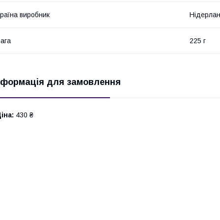
раїна виробник
Нідерла
ага
225 г
нформація для замовлення
іна:
430 ₴