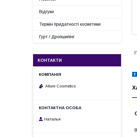
Відгуки
Термін придатності косметики
Гурт / Дропшипінг
П
КОНТАКТИ
Allure Cosmetics
Х
Наталья
В