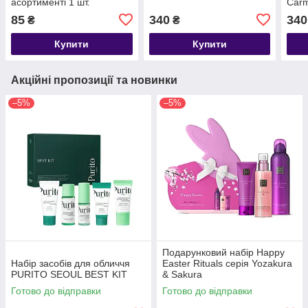
асортименті 1 шт.
Carm
асортименті
Balm
85
340
340
₴
₴
Bees
Купити
Купити
Акційні пропозиції та новинки
–5%
–5%
Подарунковий набір Happy
Набір засобів для обличчя
Easter Rituals серія Yozakura
PURITO SEOUL BEST KIT
& Sakura
Готово до відправки
Готово до відправки