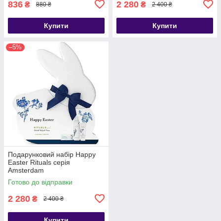
836
2 280
₴
₴
880 ₴
2 400 ₴
Купити
Купити
–5%
Подарунковий набір Happy
Easter Rituals серія
Amsterdam
Готово до відправки
2 280
₴
2 400 ₴
Купити