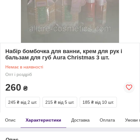
Набір бомбочка для ванни, крем для рук і
бальзам для губ Aura Christmas 3 шт.
Немає в наявності
Опт і роздріб
260
₴
245 ₴
від 2 шт.
215 ₴
від 5 шт.
185 ₴
від 10 шт.
Опис
Характеристики
Доставка
Оплата
Умови 
Опис