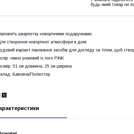
будь-який товар не п
аповніть шкарпетку новорічними подарунками.
ля створення новорічної атмосфери в домі
удовий варіант паковання засобів для догляду за тілом, щоб ство
олір: ніжно рожевий із лого PINK
озмір: 51 см довжина, 25 см ширина
клад: Бавовна/Поліестер
арактеристики
Основні