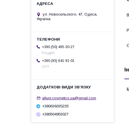
ул. Новосельского, 47, Одеса,
В
Україна
Р
+380 (50) 495-30-27
Роздріб
+380 (93) 641-91-01
ОПТ
І
Ц
allure.cosmetics.ua@gmail.com
+380636035235
+380504953027