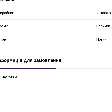
иробник
Victoria's
озмір
Великий
Стан
Новий
нформація для замовлення
іна:
240 ₴