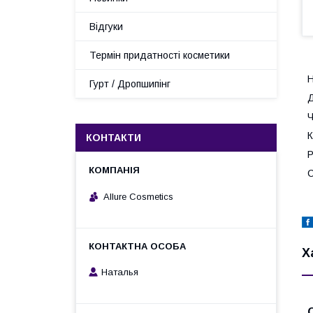
Відгуки
Термін придатності косметики
Н
Гурт / Дропшипінг
Д
Ч
К
КОНТАКТИ
Р
С
Allure Cosmetics
Х
Наталья