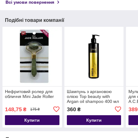
Всі умови повернення
Подібні товари компанії
Нефритовий ролер для
Шампунь з аргановою
Муль
обличчя Mini Jade Roller
олією Top beauty with
для 
Argan oil shampoo 400 мл
A.C.
75 м
148,75
360
389
₴
₴
175 ₴
Купити
Купити