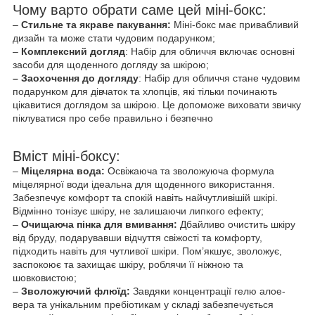
Чому варто обрати саме цей міні-бокс:
–
Стильне та якраве пакування:
Міні-бокс має привабливий
дизайн та може стати чудовим подарунком;
–
Комплексний догляд
: Набір для обличчя включає основні
засоби для щоденного догляду за шкірою;
– Заохочення до догляду
: Набір для обличчя стане чудовим
подарунком для дівчаток та хлопців, які тільки починають
цікавитися доглядом за шкірою. Це допоможе виховати звичку
піклуватися про себе правильно і безпечно
Вміст міні-боксу:
–
Міцелярна вода:
Освіжаюча та зволожуюча формула
міцелярної води ідеальна для щоденного використання.
Забезпечує комфорт та спокій навіть найчутливішій шкірі.
Відмінно тонізує шкіру, не залишаючи липкого ефекту;
–
Очищаюча пінка для вмивання:
Дбайливо очистить шкіру
від бруду, подарувавши відчуття свіжості та комфорту,
підходить навіть для чутливої шкіри. Пом’якшує, зволожує,
заспокоює та захищає шкіру, роблячи її ніжною та
шовковистою;
–
Зволожуючий флюїд:
Завдяки концентрації гелю алое-
вера та унікальним пребіотикам у складі забезпечується