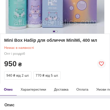
Mini Box Набір для обличчя MiniMi, 400 мл
Немає в наявності
Опт і роздріб
950
₴
940 ₴
від 2 шт.
770 ₴
від 5 шт.
Опис
Характеристики
Доставка
Оплата
Умови п
Опис