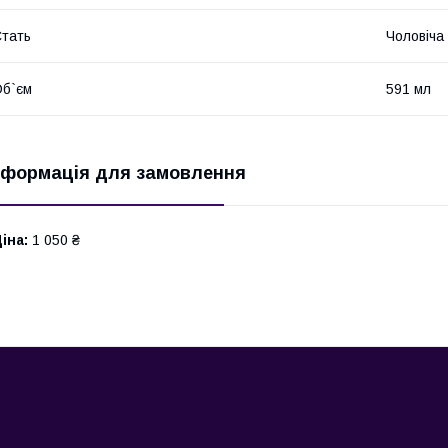
тать
Чоловіча
б`єм
591 мл
нформація для замовлення
іна:
1 050 ₴