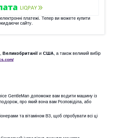
 електронні платежі. Тепер ви можете купити
окидаючи сайту.
,
Великобританії
и
США
, а також великий вибір
cs
.
com
/
pice GentleMan допоможе вам водити машину із
 подорож, про який вона вам Розповіділа, або
нерами та вітаміном B3, щоб спробувати всі ці