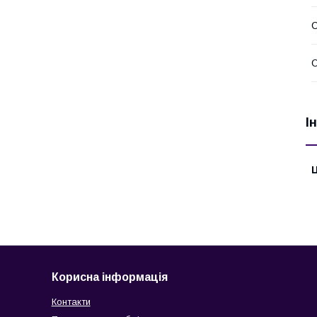
С
О
І
Ц
Корисна інформація
Контакти