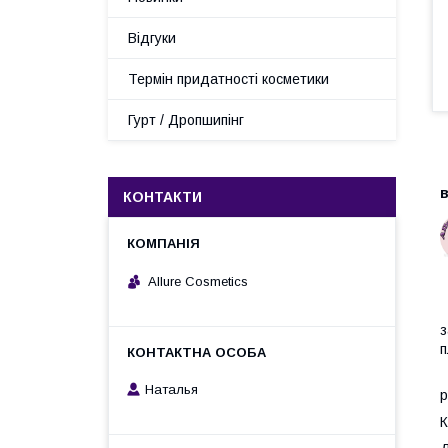
Відгуки
Термін придатності косметики
Гурт / Дропшипінг
в
КОНТАКТИ
Allure Cosmetics
Н
з
п
А
Наталья
р
К