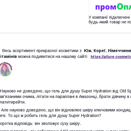
У компанії підключені
будь-який товар не п
Весь асортимент прекрасної косметики з
Юж. Кореї
,
Німеччини
ітамінів
можна подивитися на нашому сайті:
https://
allure
-
cos
meti
ауково не доведено, що гель для душу Super Hydration від Old S
ав'язаними очима, літати на параплані в Амазонці, брати дівчину в
латитирейти.
ле науково доведено, що він відновлює шкіру ключовими кондиціо
ечі. То що ж робить гель для душу Super Hydration?
оротка відповідь: він зволожує суху шкіру.