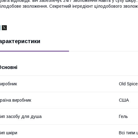
овга відповідь: він забезпечує 24/7 зволоження навіть у суху шкі
ілодобове зволоження. Секретний інгредієнт цілодобового зволож
арактеристики
Основні
иробник
Old Spice
раїна виробник
США
ип засобу для душа
Гель
ип шкіри
Всі типи 