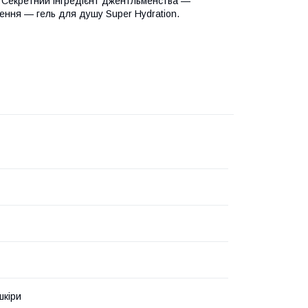
ру. Секретний інгредієнт джентльменства —
ення — гель для душу Super Hydration.
шкіри