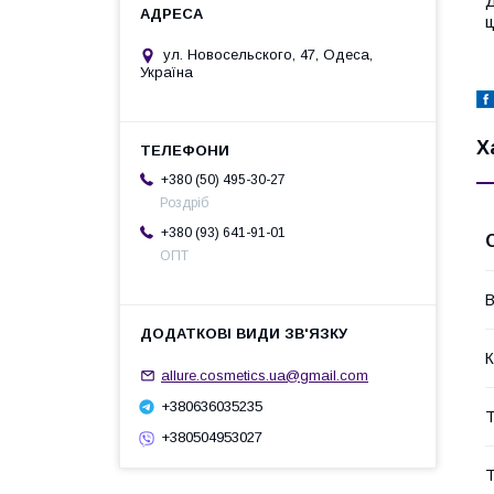
Д
ц
ул. Новосельского, 47, Одеса,
Україна
Х
+380 (50) 495-30-27
Роздріб
+380 (93) 641-91-01
ОПТ
В
К
allure.cosmetics.ua@gmail.com
+380636035235
Т
+380504953027
Т