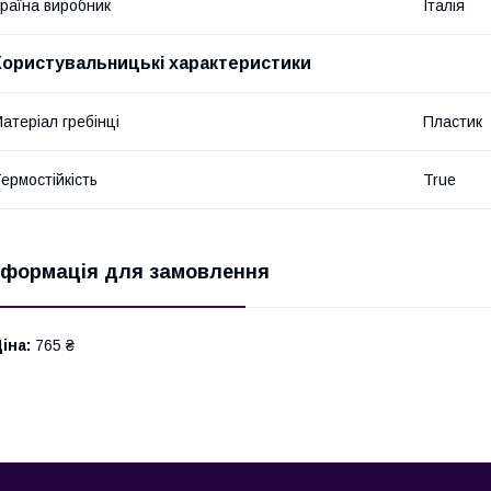
раїна виробник
Італія
Користувальницькі характеристики
атеріал гребінці
Пластик
ермостійкість
True
нформація для замовлення
іна:
765 ₴