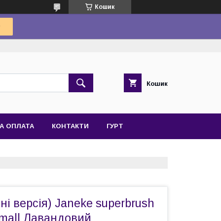
Кошик
Кошик
А ОПЛАТА
КОНТАКТИ
ГУРТ
іні версія) Janeke superbrush
 Small Лавандовий