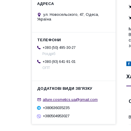

ул. Новосельского, 47, Одеса,

Україна
М
В
с
з
+380 (50) 495-30-27
Роздріб
+380 (93) 641-91-01
ОПТ
Х
allure.cosmetics.ua@gmail.com
+380636035235
+380504953027
В