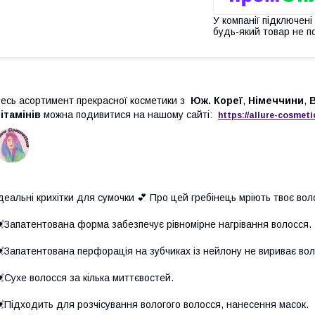
У компанії підключені
будь-який товар не п
есь асортимент прекрасної косметики з
Юж. Кореї
,
Німеччини
,
ітамінів
можна подивитися на нашому сайті:
https://
allure
-
cos
meti
деальні крихітки для сумочки 💕 Про цей гребінець мріють твоє вол
⠀
Запатентована форма забезпечує рівномірне нагрівання волосся.
⠀
Запатентована перфорація на зубчиках із нейлону не вириває воло
⠀
Сухе волосся за кілька миттєвостей.
⠀
Підходить для розчісування вологого волосся, нанесення масок.