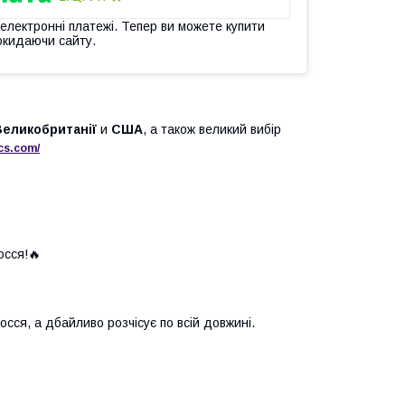
 електронні платежі. Тепер ви можете купити
окидаючи сайту.
Великобританії
и
США
, а також великий вибір
cs
.
com
/
осся!🔥
сся, а дбайливо розчісує по всій довжині.