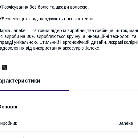
⠀
Розчісування без болю та шкоди волоссю.
⠀
Безпека щіток підтверджують гігієнічні тести.
⠀
арка Janeke — світовий лідер із виробництва гребінців, щіток, ма
сі вироби на 80% виробляються вручну, а інноваційні технології та
правді унікальною. Стильний і ергономічний дизайн, яскраві колір
адоволення від використання аксесуарів Janeke.
арактеристики
Основні
иробник
Janeke