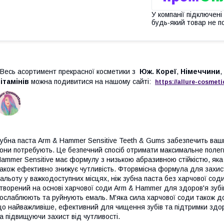
У компанії підключені
будь-який товар не п
есь асортимент прекрасної косметики з
Юж. Кореї
,
Німеччини
,
ітамінів
можна подивитися на нашому сайті:
https://
allure
-
cos
meti
убна паста Arm & Hammer Sensitive Teeth & Gums забезпечить ваш
они потребують. Це безпечний спосіб отримати максимальне полег
ammer Sensitive має формулу з низькою абразивною стійкістю, яка 
акож ефективно знижує чутливість. Фторвмісна формула для захис
альоту у важкодоступних місцях, ніж зубна паста без харчової сод
творений на основі харчової соди Arm & Hammer для здоров'я зубів
ослаблюють та руйнують емаль. М'яка сила харчової соди також доп
о найважливіше, ефективний для чищення зубів та підтримки здор
а підвищуючи захист від чутливості.