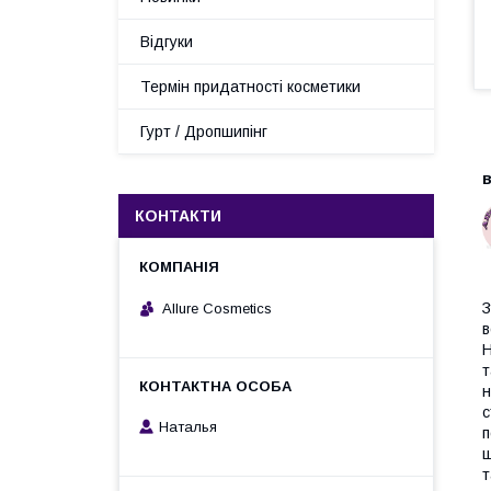
Відгуки
Термін придатності косметики
Гурт / Дропшипінг
В
в
КОНТАКТИ
З
Allure Cosmetics
в
H
т
н
с
Наталья
п
щ
т