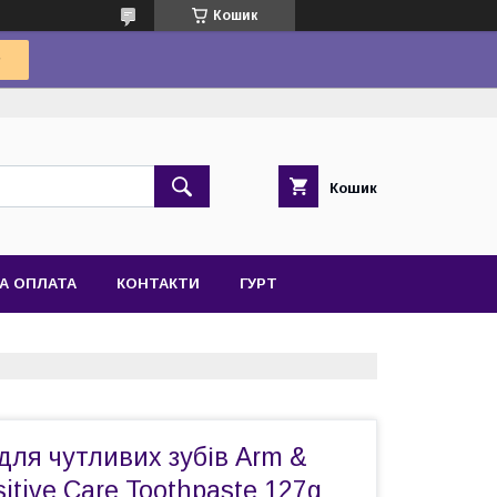
Кошик
Кошик
А ОПЛАТА
КОНТАКТИ
ГУРТ
для чутливих зубів Arm &
tive Care Toothpaste 127g