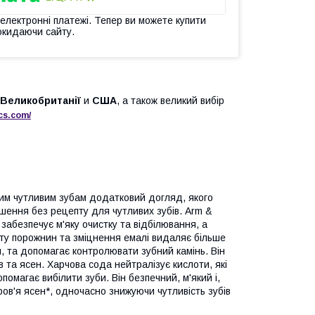
 електронні платежі. Тепер ви можете купити
окидаючи сайту.
Великобританії
и
США
, а також великий вибір
cs
.
com
/
им чутливим зубам додатковий догляд, якого
шення без рецепту для чутливих зубів. Arm &
забезпечує м'яку очистку та відбілювання, а
ту порожнин та зміцнення емалі видаляє більше
и, та допомагає контролювати зубний камінь. Він
 та ясен. Харчова сода нейтралізує кислоти, які
омагає вибілити зуби. Він безпечний, м'який і,
ов'я ясен*, одночасно знижуючи чутливість зубів