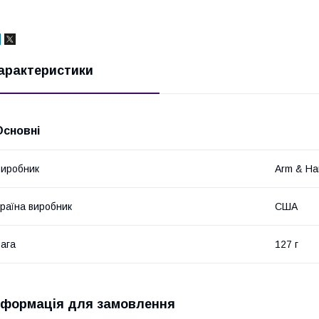
арактеристики
Основні
иробник
Arm & H
раїна виробник
США
ага
127 г
нформація для замовлення