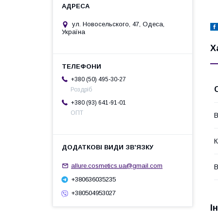
ул. Новосельского, 47, Одеса,
Україна
Х
+380 (50) 495-30-27
Роздріб
+380 (93) 641-91-01
ОПТ
В
К
allure.cosmetics.ua@gmail.com
В
+380636035235
+380504953027
І