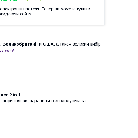
 електронні платежі. Тепер ви можете купити
окидаючи сайту.
,
Великобританії
и
США
, а також великий вибір
cs
.
com
/
er 2 in 1
 шкіри голови, паралельно зволожуючи та