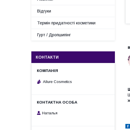
Відгуки
Термін придатності косметики
Гурт / Дропшипінг
в
КОНТАКТИ
Allure Cosmetics
Ш
ж
Наталья