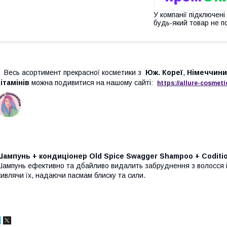
У компанії підключені
будь-який товар не п
Весь асортимент прекрасної косметики з
Юж. Кореї
,
Німеччини
ітамінів
можна подивитися на нашому сайті:
https://
allure
-
cos
meti
Шампунь + кондиціонер
Old Spice Swagger Shampoo + Codition
ампунь ефективно та дбайливо видалить забруднення з волосся і
ивлячи їх, надаючи пасмам блиску та сили.