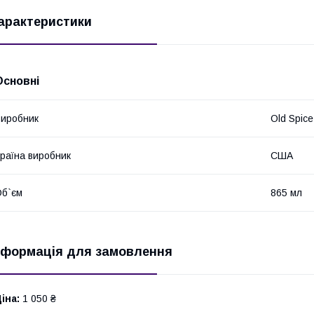
арактеристики
Основні
иробник
Old Spice
раїна виробник
США
б`єм
865 мл
нформація для замовлення
іна:
1 050 ₴