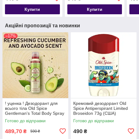
Купити
Купити
Акційні пропозиції та новинки
–17%
! уценка ! Дезодорант для
Кремовий дезодорант Old
всього тіла Old Spice
Spice Antiperspirant Limited
Gentleman's Total Body Spray
Broseidon 73g (США)
Deodorant Cucumber +
Готово до відправки
Готово до відправки
Avocado 99g (США)
489,70
490
₴
₴
590 ₴