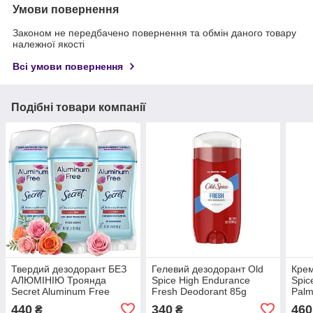
Умови повернення
Законом не передбачено повернення та обмін даного товару
належної якості
Всі умови повернення
Подібні товари компанії
Твердий дезодорант БЕЗ
Гелевий дезодорант Old
Крем
АЛЮМІНІЮ Троянда
Spice High Endurance
Spic
Secret Aluminum Free
Fresh Deodorant 85g
Palm
Deodorant Real Rose
(США)
440
340
460
₴
₴