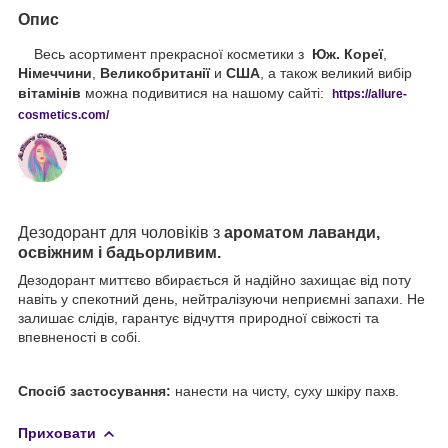
Опис
Весь асортимент прекрасної косметики з
Юж. Кореї
,
Німеччини
,
Великобританії
и
США
, а також великий вибір
вітамінів
можна подивитися на нашому сайті:
https://
allure
-
cos
metics
.
com
/
Дезодорант для чоловіків з
ароматом лаванди,
освіжним і бадьорливим.
Дезодорант миттєво вбирається й надійно захищає від поту
навіть у спекотний день, нейтралізуючи неприємні запахи. Не
залишає слідів, гарантує відчуття природної свіжості та
впевненості в собі.
Спосіб застосування:
нанести на чисту, суху шкіру пахв.
Приховати