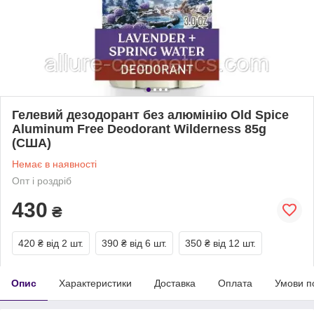
Гелевий дезодорант без алюмінію Old Spice
Aluminum Free Deodorant Wilderness 85g
(США)
Немає в наявності
Опт і роздріб
430
₴
420 ₴
від 2 шт.
390 ₴
від 6 шт.
350 ₴
від 12 шт.
Опис
Характеристики
Доставка
Оплата
Умови п