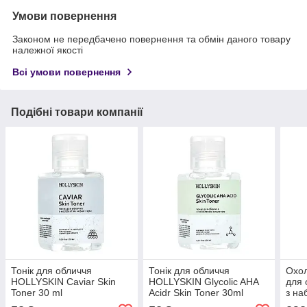
Умови повернення
Законом не передбачено повернення та обмін даного товару
належної якості
Всі умови повернення
Подібні товари компанії
Тонік для обличчя
Тонік для обличчя
Охо
HOLLYSKIN Caviar Skin
HOLLYSKIN Glycolic AHA
для 
Toner 30 ml
Acidr Skin Toner 30ml
з на
Arti