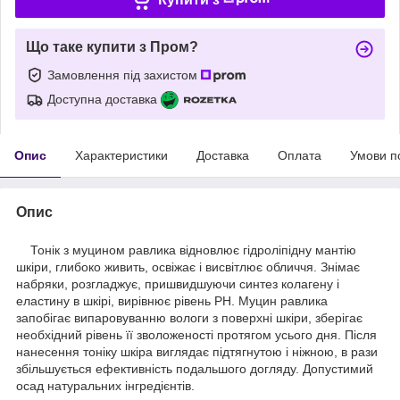
Що таке купити з Пром?
Замовлення під захистом
Доступна доставка
Опис
Характеристики
Доставка
Оплата
Умови п
Опис
Тонік з муцином равлика відновлює гідроліпідну мантію
шкіри, глибоко живить, освіжає і висвітлює обличчя. Знімає
набряки, розгладжує, пришвидшуючи синтез колагену і
еластину в шкірі, вирівнює рівень PH. Муцин равлика
запобігає випаровуванню вологи з поверхні шкіри, зберігає
необхідний рівень її зволоженості протягом усього дня. Після
нанесення тоніку шкіра виглядає підтягнутою і ніжною, в рази
збільшується ефективність подальшого догляду. Допустимий
осад натуральних інгредієнтів.