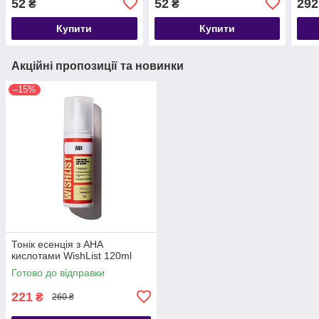
52
52
292
₴
₴
Tone
Купити
Купити
Акційні пропозиції та новинки
–15%
Тонік есенція з AHA
кислотами WishList 120ml
Готово до відправки
221
₴
260 ₴