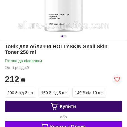
Тонік для обличчя HOLLYSKIN Snail Skin
Toner 250 ml
Готово до відправки
Опт і роздріб
212
₴
200 ₴
від 2 шт.
160 ₴
від 5 шт.
140 ₴
від 10 шт.
Купити
або
Купити з