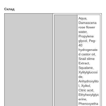
Склад
Aqua,
Damascena
rose flower
water,
Propylene
glycol, Peg-
40
hydrogenate
d castor oil,
Snail slime
Extract,
Squalane,
Xylitylglucosi
de,
Anhydroxylito
l, Xylitol,
Citric acid,
Ethyhexylglyc
erine,
Phenoxyetha