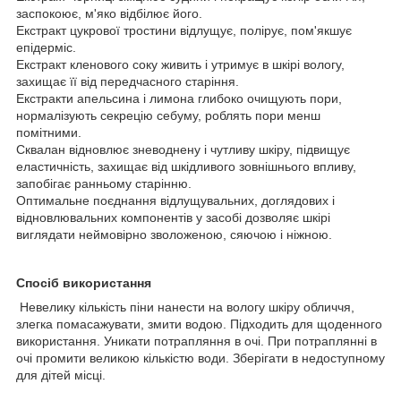
заспокоює, м'яко відбілює його.
Екстракт цукрової тростини відлущує, полірує, пом'якшує
епідерміс.
Екстракт кленового соку живить і утримує в шкірі вологу,
захищає її від передчасного старіння.
Екстракти апельсина і лимона глибоко очищують пори,
нормалізують секрецію себуму, роблять пори менш
помітними.
Сквалан відновлює зневоднену і чутливу шкіру, підвищує
еластичність, захищає від шкідливого зовнішнього впливу,
запобігає ранньому старінню.
Оптимальне поєднання відлущувальних, доглядових і
відновлювальних компонентів у засобі дозволяє шкірі
виглядати неймовірно зволоженою, сяючою і ніжною.
Спосіб використання
Невелику кількість піни нанести на вологу шкіру обличчя,
злегка помасажувати, змити водою. Підходить для щоденного
використання. Уникати потрапляння в очі. При потраплянні в
очі промити великою кількістю води. Зберігати в недоступному
для дітей місці.