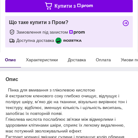
Купити з
Що таке купити з Пром?
Замовлення під захистом
Доступна доставка
Опис
Характеристики
Доставка
Оплата
Умови п
Опис
Пінка для вмивання з гліколевою кислотою
й екстрактом кленового соку глибоко очищує, відлущує і
полірує шкіру, м'яко діє на тканини, візуально вирівнює тон і
текстуру, відбілює, зменшує кількість і щільність висипань,
запобігає їх повторній появі.
Гліколева кислота послаблює зв'язки між відмерлими і
здоровими клітинами шкіри, сприяє їх легкому видаленню,
має потужний зволожувальний ефект.
Екстракт чорниці зміцнює судини і покращує колір обличчя,