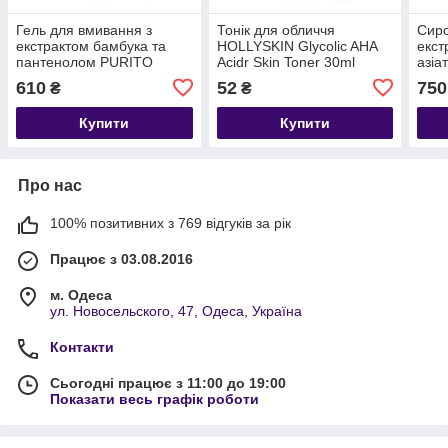
Гель для вмивання з
Тонік для обличчя
Сиро
екстрактом бамбука та
HOLLYSKIN Glycolic AHA
екст
пантенолом PURITO
Acidr Skin Toner 30ml
азіа
Mighty Bamboo Panthenol
Rele
610
52
750
₴
₴
Cleanser 150ml
Unsc
Купити
Купити
Про нас
100% позитивних з 769 відгуків за рік
Працює з 03.08.2016
м. Одеса
ул. Новосельского, 47, Одеса, Україна
Контакти
Сьогодні працює з 11:00 до 19:00
Показати весь графік роботи