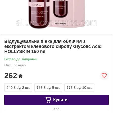
Відлущувальна пінка для обличчя з
екстрактом кленового сиропу Glycolic Acid
HOLLYSKIN 150 ml
Готово до відправки
Опт і роздріб
262
₴
240 ₴
від 2 шт.
195 ₴
від 5 шт.
175 ₴
від 10 шт.
Купити
або