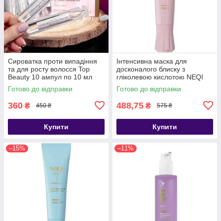
Сироватка проти випадіння
Інтенсивна маска для
та для росту волосся Top
досконалого блиску з
Beauty 10 ампул по 10 мл
гліколевою кислотою NEQI
Treatment Treasure Gloss
Готово до відправки
Готово до відправки
Glaze 100ml
360
488,75
₴
₴
450 ₴
575 ₴
Купити
Купити
–15%
–11%