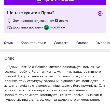
Що таке купити з Пром?
Замовлення під захистом
Доступна доставка
Опис
Характеристики
Доставка
Оплата
Умови п
Опис
Рідкий шовк Acid Solution миттєво розгладжує і пом'якшує
волосся, робить його ніжним і слухняним, надає розкішного
блиску! Натуральний кератин і протеїни шовку глибоко
проникають у структуру волосини, відновлюють пошкодження,
живлять і зміцнюють волосся, підвищують його пружність. Олії
аргани і жожоба насичують корисними речовинами,
запобігають ламкості, зменшують кількість посічених кінчиків,
чудово впливають на волосся за щоденного використання.