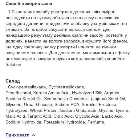
Спосіб використання
1-2 краплини засобу розтерти у долонях і рівномірно
розподілити по сухому або злегка вологому волоссю від
середини довжини, приділяючи особливу увагу кінчикам, не
змивати. За потреби висушити волосся феном. Для
найкращого результату декілька краплин засобу розтерти у
долонях, нанести на вологе волосся, висушити його феном,
ще одну краплину шовку розтерти і нанести на кінчики
висушеного волосся. Для досягнення максимального ефекту
рекомендуємо використовувати комплекс засобів серії Acid
Solution.
Склад
Cyclopentasiloxane, Cyclotetrasiloxane,
Dimethiconol, Keratin Amino Acid, Hydrolyzed Silk, Argania
Spinosa Kernel Oil, Simmondsia Chinensis (Jojoba) Seed Oil,
Glycerin, Urea, Glucose, Sodium PCA, Sorbitol, Fructose,
Hydrolyzed, Wheat Protein, Sodium Glutamate, Glycine, Lysine,
Malic Acid, Tartaric Acid, Citric Acid, Glycolic Acid, Lactic Acid,
Sodium Hydroxide, Potassium Hydroxide, Perfume.
Приховати