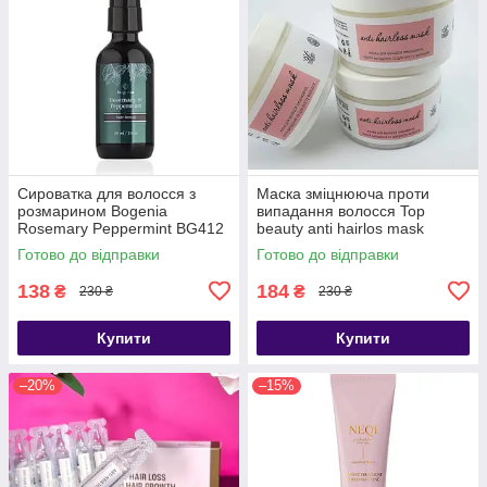
Сироватка для волосся з
Маска зміцнююча проти
розмарином Bogenia
випадання волосся Top
Rosemary Peppermint BG412
beauty anti hairlos mask
[004] 60 мл
300мл
Готово до відправки
Готово до відправки
138
184
₴
₴
230 ₴
230 ₴
Купити
Купити
–20%
–15%