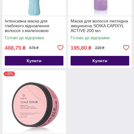
Інтенсивна маска для
Маска для волосся пептидна
глибокого відновлення
зміцнююча SOIKA CAPIXYL
волосся з малеїновою
ACTIVE 200 мл
кислотою NEQI Treatment
Готово до відправки
Готово до відправки
Treasure Build Boost 1
488,75
195,80
₴
₴
575 ₴
220 ₴
Купити
Купити
–5%