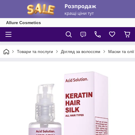
Allure Cosmetics
Товари та послуги
Догляд за волоссям
Маски та олії