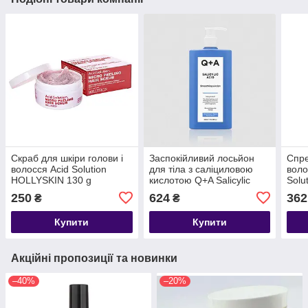
Скраб для шкіри голови і
Заспокійливий лосьйон
Спре
волосся Acid Solution
для тіла з саліциловою
воло
HOLLYSKIN 130 g
кислотою Q+A Salicylic
Solu
Acid Smoothing Lotion
ml
250
624
362
₴
₴
250ml
Купити
Купити
Акційні пропозиції та новинки
–40%
–20%