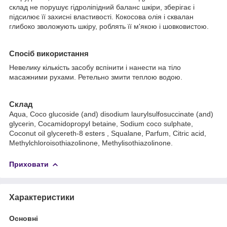
склад не порушує гідроліпідний баланс шкіри, зберігає і
підсилює її захисні властивості. Кокосова олія і сквалан
глибоко зволожують шкіру, роблять її м'якою і шовковистою.
Спосіб використання
Невелику кількість засобу вспінити і нанести на тіло
масажними рухами. Ретельно змити теплою водою.
Склад
Aqua, Coco glucoside (and) disodium laurylsulfosuccinate (and)
glycerin, Cocamidopropyl betaine, Sodium coco sulphate,
Coconut oil glycereth-8 esters , Squalane, Parfum, Citric acid,
Methylchloroisothiazolinone, Methylisothiazolinone.
Приховати
Характеристики
Основні