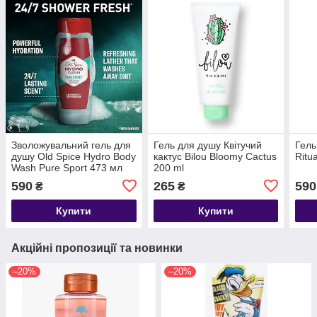
Зволожувальний гель для
Гель для душу Квітучий
Гель
душу Old Spice Hydro Body
кактус Bilou Bloomy Cactus
Ritu
Wash Pure Sport 473 мл
200 ml
(США)
590
265
590
₴
₴
Купити
Купити
Акційні пропозиції та новинки
–20%
–20%