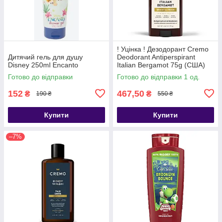
! Уцінка ! Дезодорант Cremo
Дитячий гель для душу
Deodorant Antiperspirant
Disney 250ml Encanto
Italian Bergamot 75g (США)
Готово до відправки
Готово до відправки 1 од.
152
467,50
₴
₴
190 ₴
550 ₴
Купити
Купити
–7%