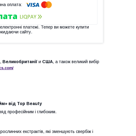
 електронні платежі. Тепер ви можете купити
окидаючи сайту.
,
Великобританії
и
США
, а також великий вибір
cs
.
com
/
йм» від Top Beauty
ляд професійним і глибоким.
 рослинних екстрактів, які зменшують свербіж і