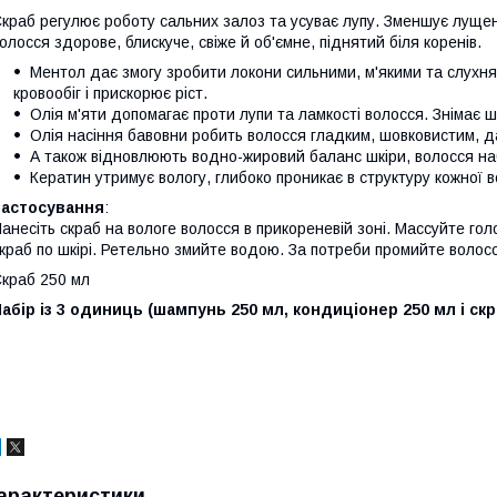
краб регулює роботу сальних залоз та усуває лупу. Зменшує луще
олосся здорове, блискуче, свіже й об'ємне, піднятий біля коренів.
Ментол дає змогу зробити локони сильними, м'якими та слухня
кровообіг і прискорює ріст.
Олія м'яти допомагає проти лупи та ламкості волосся. Знімає 
Олія насіння бавовни робить волосся гладким, шовковистим, да
А також відновлюють водно-жировий баланс шкіри, волосся наб
Кератин утримує вологу, глибоко проникає в структуру кожної в
Застосування
:
анесіть скраб на вологе волосся в прикореневій зоні. Массуйте гол
краб по шкірі. Ретельно змийте водою. За потреби промийте волос
краб 250 мл
абір із 3 одиниць (шампунь 250 мл, кондиціонер 250 мл і скр
арактеристики