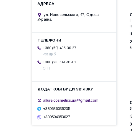
ул. Новосельского, 47, Одеса,
С
Україна
Н
п
Ш
в
+380 (50) 495-30-27
Роздріб
+380 (93) 641-91-01
ОПТ
allure.cosmetics.ua@gmail.com
С
в
+380636035235
К
+380504953027
3
г