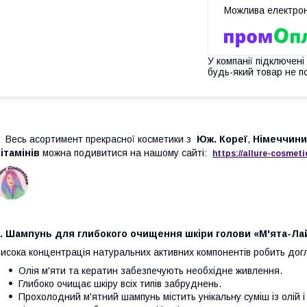
У компанії підключені
будь-який товар не п
Весь асортимент прекрасної косметики з
Юж. Кореї
,
Німеччини
ітамінів
можна подивитися на нашому сайті:
https://
allure
-
cos
meti
1. Шампунь для глибокого очищення шкіри голови «М'ята-Ла
исока концентрація натуральних активних компонентів робить дог
Олія м'яти та кератин забезпечують необхідне живлення.
Глибоко очищає шкіру всіх типів забруднень.
Прохолодний м'ятний шампунь містить унікальну суміш із олій і