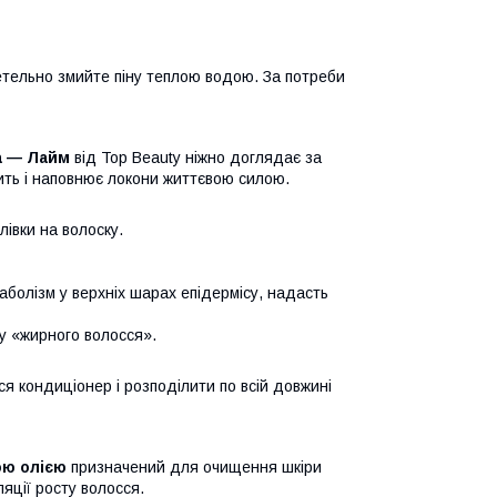
Ретельно змийте піну теплою водою. За потреби
а — Лайм
від Top Beauty ніжно доглядає за
ить і наповнює локони життєвою силою.
івки на волоску.
аболізм у верхніх шарах епідермісу, надасть
ту «жирного волосся».
ся кондиціонер і розподілити по всій довжині
тою олією
призначений для очищення шкіри
яції росту волосся.