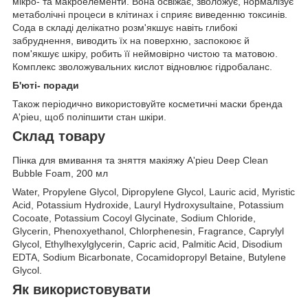
мікро- та макроелементи. Вона освіжає, зволожує, нормалізує
метаболічні процеси в клітинах і сприяє виведенню токсинів.
Сода в складі делікатно розм'якшує навіть глибокі
забруднення, виводить їх на поверхню, заспокоює й
пом'якшує шкіру, робить її неймовірно чистою та матовою.
Комплекс зволожувальних кислот відновлює гідробаланс.
Б'юті- поради
Також періодично використовуйте косметичні маски бренда
A'pieu, щоб поліпшити стан шкіри.
Склад товару
Пінка для вмивання та зняття макіяжу A'pieu Deep Clean
Bubble Foam, 200 мл
Water, Propylene Glycol, Dipropylene Glycol, Lauric acid, Myristic
Acid, Potassium Hydroxide, Lauryl Hydroxysultaine, Potassium
Cocoate, Potassium Cocoyl Glycinate, Sodium Chloride,
Glycerin, Phenoxyethanol, Chlorphenesin, Fragrance, Caprylyl
Glycol, Ethylhexylglycerin, Capric acid, Palmitic Acid, Disodium
EDTA, Sodium Bicarbonate, Cocamidopropyl Betaine, Butylene
Glycol.
Як використовувати