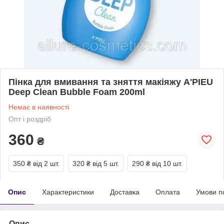
Пінка для вмивання та зняття макіяжу A'PIEU
Deep Clean Bubble Foam 200ml
Немає в наявності
Опт і роздріб
360
₴
350 ₴
від 2 шт.
320 ₴
від 5 шт.
290 ₴
від 10 шт.
Опис
Характеристики
Доставка
Оплата
Умови п
Опис