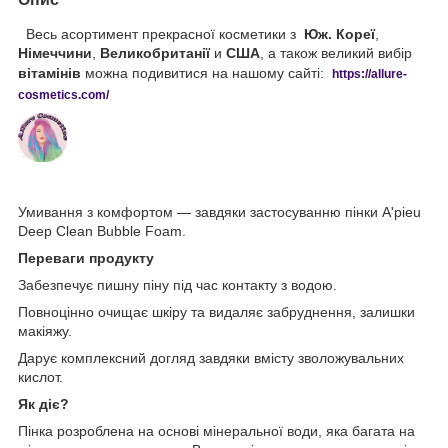
Весь асортимент прекрасної косметики з
Юж. Кореї
,
Німеччини
,
Великобританії
и
США
, а також великий вибір
вітамінів
можна подивитися на нашому сайті:
https://
allure
-
cos
metics
.
com
/
Умивання з комфортом — завдяки застосуванню пінки A'pieu
Deep Clean Bubble Foam.
Переваги продукту
Забезпечує пишну піну під час контакту з водою.
Повноцінно очищає шкіру та видаляє забруднення, залишки
макіяжу.
Дарує комплексний догляд завдяки вмісту зволожувальних
кислот.
Як діє?
Пінка розроблена на основі мінеральної води, яка багата на