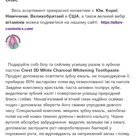
Весь асортимент прекрасної косметики з
Юж. Кореї
,
Німеччини
,
Великобританії
и
США
, а також великий вибір
вітамінів
можна подивитися на нашому сайті:
https://
allure
-
cos
metics
.
com
/
Подаруйте собі білу та сяйливу усмішку разом із зубною
пастою
Crest 3D White Charcoal Whitening Toothpaste
.
Продукт допомагає освітлити зубну емаль, не пошкоджуючи її,
прибирає 80% застарілих плям від пігментованої їжі та напоїв.
Завдяки комплексу кристалів, паста активно полірує зуби,
видаляючи зубний наліт і повертаючи усмішці природний
блиск і сяйво. Ненав'язливий м'ятний смак надійно освіжає
подих і допомагає зберегти його свіжим упродовж довгого
часу. Спеціальний комплекс зміцнює зубну емаль, запобігає
появі на ній нових темних ділянок і жовтого нальоту. Чорне
вугілля абсорбує забруднення, видаляє залишки їжі з емалі,
допомагає заглушити ріст хвороботворних бактерій у
порожнині рота, які відповідають за неприємний запах і появу