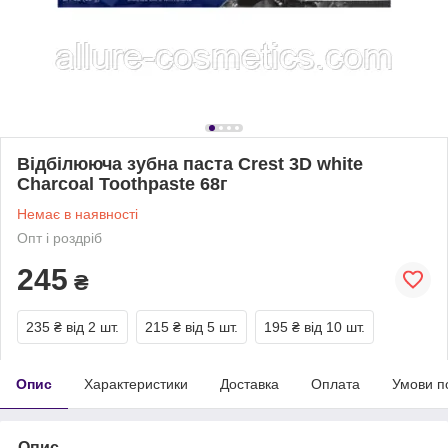
Відбілююча зубна паста Crest 3D white
Charcoal Toothpaste 68г
Немає в наявності
Опт і роздріб
245
₴
235 ₴
від 2 шт.
215 ₴
від 5 шт.
195 ₴
від 10 шт.
Опис
Характеристики
Доставка
Оплата
Умови п
Опис