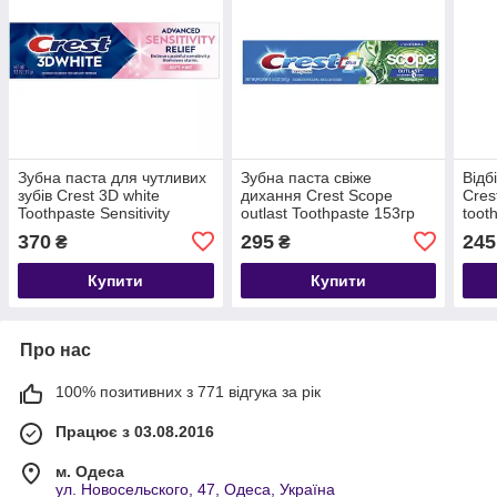
Зубна паста для чутливих
Зубна паста свіже
Відб
зубів Crest 3D white
дихання Crest Scope
Cres
Toothpaste Sensitivity
outlast Toothpaste 153гр
toot
Relief 93г
370
295
245
₴
₴
Купити
Купити
Про нас
100% позитивних з 771 відгука за рік
Працює з 03.08.2016
м. Одеса
ул. Новосельского, 47, Одеса, Україна