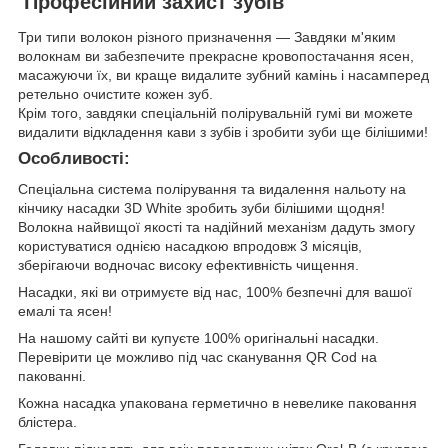
Професійний захист зубів
Три типи волокон різного призначення — Завдяки м'яким
волокнам ви забезпечите прекрасне кровопостачання ясен,
масажуючи їх, ви краще видалите зубний камінь і насамперед
ретельно очистите кожен зуб.
Крім того, завдяки спеціальній полірувальній гумі ви можете
видалити відкладення кави з зубів і зробити зуби ще білішими!
Особливості:
Спеціальна система полірування та видалення нальоту на
кінчику насадки 3D White зробить зуби білішими щодня!
Волокна найвищої якості та надійний механізм дадуть змогу
користуватися однією насадкою впродовж 3 місяців,
зберігаючи водночас високу ефективність чищення.
Насадки, які ви отримуєте від нас, 100% безпечні для вашої
емалі та ясен!
На нашому сайті ви купуєте 100% оригінальні насадки.
Перевірити це можливо під час сканування QR Cod на
пакованні.
Кожна насадка упакована герметично в невелике паковання
блістера.