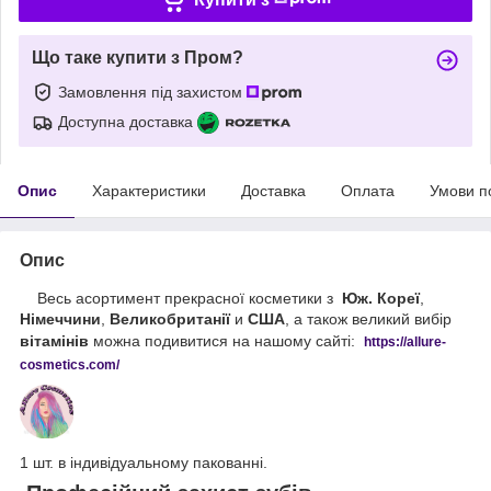
Що таке купити з Пром?
Замовлення під захистом
Доступна доставка
Опис
Характеристики
Доставка
Оплата
Умови п
Опис
Весь асортимент прекрасної косметики з
Юж. Кореї
,
Німеччини
,
Великобританії
и
США
, а також великий вибір
вітамінів
можна подивитися на нашому сайті:
https://
allure
-
cos
metics
.
com
/
1 шт. в індивідуальному пакованні.