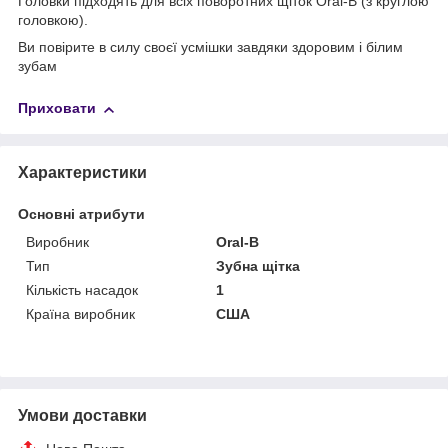
Головки підходять для всіх поворотних щіток Oral-B (з круглою
головкою).
Ви повірите в силу своєї усмішки завдяки здоровим і білим
зубам
Приховати
Характеристики
Основні атрибути
Виробник
Oral-B
Тип
Зубна щітка
Кількість насадок
1
Країна виробник
США
Умови доставки