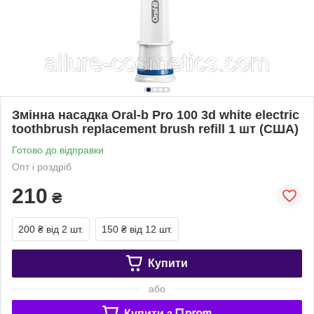
Змінна насадка Oral-b Pro 100 3d white electric
toothbrush replacement brush refill 1 шт (США)
Готово до відправки
Опт і роздріб
210
₴
200 ₴
від 2 шт.
150 ₴
від 12 шт.
Купити
або
Купити з