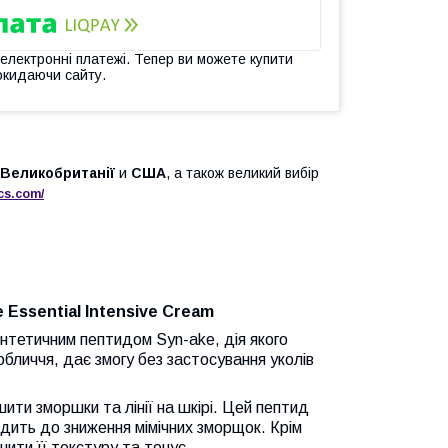
 електронні платежі. Тепер ви можете купити
окидаючи сайту.
Великобританії
и
США
, а також великий вибір
cs
.
com
/
Essential Intensive Cream
интетичним пептидом Syn-ake, дія якого
обличчя, дає змогу без застосування уколів
ти зморшки та лінії на шкірі. Цей пептид
водить до зниження мімічних зморщок. Крім
ити її текстуру та тонус.