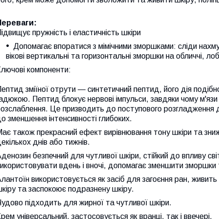
Переваги:
ідвищує пружність і еластичність шкіри
Допомагає впоратися з мімічними зморшками: сліди нахмур
вікові вертикальні та горизонтальні зморшки на обличчі, лоб
Ключові компоненти:
ептид зміїної отрути — синтетичний пептид, його дія подібно
адюкою. Пептид блокує нервові імпульси, завдяки чому м'язи
озслаблення. Це призводить до поступового розгладження др
о зменшення інтенсивності глибоких.
ає також прекрасний ефект вирівнювання тону шкіри та зни
екількох днів або тижнів.
денозин безпечний для чутливої шкіри, стійкий до впливу св
икористовувати вдень і вночі, допомагає зменшити зморшки 
лантоїн використовується як засіб для загоєння ран, живить 
кіру та заспокоює подразнену шкіру.
удово підходить для жирної та чутливої шкіри.
рем універсальний, застосовується як вранці, так і ввечері.