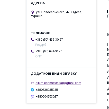
ул. Новосельского, 47, Одеса,
Україна
П
+380 (50) 495-30-27
П
Роздріб
г
+380 (93) 641-91-01
р
ОПТ
д
М
д
А
в
allure.cosmetics.ua@gmail.com
А
+380636035235
ш
+380504953027
Ч
К