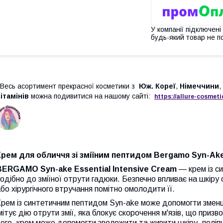
У компанії підключені
будь-який товар не п
есь асортимент прекрасної косметики з
Юж. Кореї
,
Німеччини
,
ітамінів
можна подивитися на нашому сайті:
https://
allure
-
cos
meti
Крем для обличчя зі зміїним пептидом
Bergamo Syn-Ake 
BERGAMO Syn-ake Essential Intensive Cream
— крем із с
одібно до зміїної отрути гадюки. Безпечно впливає на шкіру 
бо хірургічного втручання помітно омолодити її.
рем із синтетичним пептидом Syn-ake може допомогти зменши
мітує дію отрути змії, яка блокує скорочення м'язів, що приз
ого, крем може допомогти зволожити та живити шкіру, поліпш