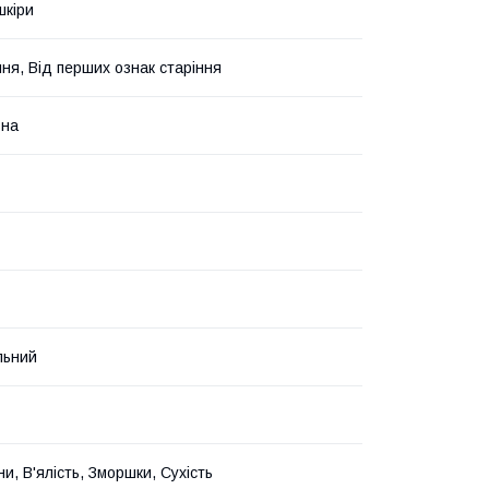
шкіри
ня, Від перших ознак старіння
ьна
льний
іни, В'ялість, Зморшки, Сухість