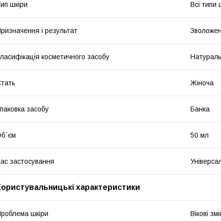
ип шкіри
Всі типи 
ризначення і результат
Зволожен
ласифікація косметичного засобу
Натурал
тать
Жіноча
паковка засобу
Банка
б`єм
50 мл
ас застосування
Універса
Користувальницькі характеристики
роблема шкіри
Вікові зм