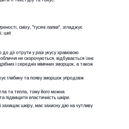
еності, сміху, "гусячі лапки", згладжує
і, шиї
 до дії отрути у разі укусу храмовою
 обличчя не скорочуються, відбувається їхнє
ібних і середніх мімічних зморщок, а також
жує глибину та появу зморшок упродовж
ітла та тепла, тому його можна
та підвищити еластичність шкіри.
і захищає шкіру, має захисну дію на чутливу