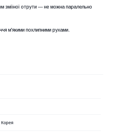
ом зміїної отрути — не можна паралельно
иччя м'якими похлипними рухами.
 Корея