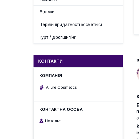
Відгуки
Термін придатності косметики
Гурт / Дропшипінг
В
в
КОНТАКТИ
Allure Cosmetics
п
а
Наталья
К
і
т