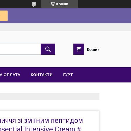
Кошик
Кошик
А ОПЛАТА
КОНТАКТИ
ГУРТ
иччя зі зміїним пептидом
ential Intensive Cream #