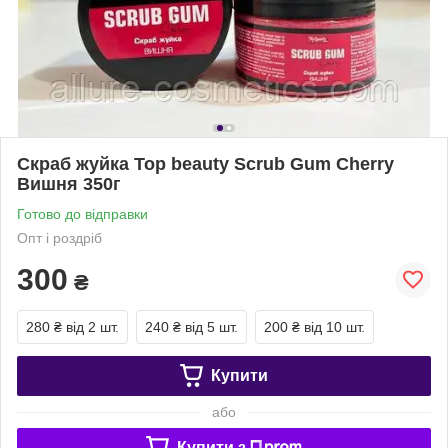
Скраб жуйка Top beauty Scrub Gum Cherry
Вишня 350г
Готово до відправки
Опт і роздріб
300
₴
280 ₴
від 2 шт.
240 ₴
від 5 шт.
200 ₴
від 10 шт.
Купити
або
Купити з