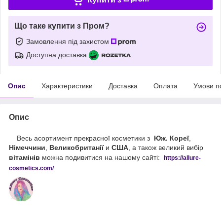
Що таке купити з Пром?
Замовлення під захистом
Доступна доставка
Опис
Характеристики
Доставка
Оплата
Умови п
Опис
Весь асортимент прекрасної косметики з
Юж. Кореї
,
Німеччини
,
Великобританії
и
США
, а також великий вибір
вітамінів
можна подивитися на нашому сайті:
https://
allure
-
cos
metics
.
com
/