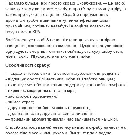
Набагато більше, ніж просто скраб! Скраб-жовка — це засіб,
завдяки якому ви зможете забути про в'ялу й тьмяну шкіру, а
також про сухість і лущення. Скраб із парфумерним
ароматом зробить звичайне купання ефективнішим і
приємнішим, потішити незабутні емоції та дозволити
почуватися в SPA.
Засіб поєднує в собі 3 основні етапи догляду за шкірою —
очищення, зволоження та живлення. Цукрові гранули ніжно
відлущують змертвілі клітини, пом'якшують суху шкіру стоп,
ліктів і колін. Підходить для всіх типів шкіри.
Особливості скрабу:
— скраб виготовлений на основі натуральних інгредієнтів;
- відлущує ороговілі частинки шкіри та глибоко очищає;
- активізує метаболізм клітин епідермісу, кровообіг і лімфотік;
- вирівнює мікрорельєф і тон шкіри;
- заспокоює подразнення;
- знімає стрес;
- дарує здорове сяйво, м'якість і пружність;
- додавання олій дарує інтенсивне живлення,
— приємний аромат тривалий час залишається на шкірі.
Спосіб застосування:
невелику кількість скрабу нанести на
вологе тіло масажними рухами. Змити теплою водою.