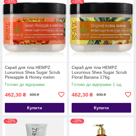
–33%
–33%
Скраб для тіла HEMPZ
Скраб для тіла HEMPZ
Luxurious Shea Sugar Scrub
Luxurious Shea Sugar Scrub
Pineapple & Honey melon
Floral Banana 176g
176g
Готово до відправки
Готово до відправки 1 од.
462,30
462,30
₴
₴
690 ₴
690 ₴
Купити
Купити
–22%
–20%