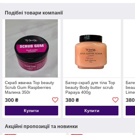
Подібні товари компанії
Скраб жвачка Top beauty
Батер-скраб для тіла Top
Бате
Scrub Gum Raspberries
beauty Body butter scrub
beau
Малина 350г
Papaya 400g
Lime
300
380
380
₴
₴
Купити
Купити
Акційні пропозиції та новинки