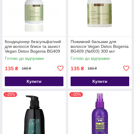
Кондиціонер безсульфатний
Поживний бальзам для
для волосся блиск та захист
волосся Vegan Detox Bogenia
Vegan Detox Bogenia BG409
BG409 (№003) 300 мл
(№002) 300 мл
Готово до відправки
Готово до відправки
135
135
₴
₴
180 ₴
180 ₴
Купити
Купити
–25%
–20%