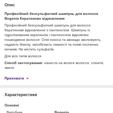
Опис
Професійний безсульфатний шампунь для волосся
Bogenia Кератинове відновлення
Професійний безсульфатний шампунь для волосся.
Кератинове відновлення з пантенолом. Шампунь із
гідролізованим кератином і пантенолом відновлює
пошкоджене волосся. Олія кокоса та авокадо зволожують,
надають блиску, запобігають ламкості та появі посічених
кінчиків. Не містить сульфатів.
Для всіх типів волосся.
Спосіб застосування:
нанести на вологе волосся, спінити,
змити.
Приховати
Характеристики
Основні
Виробник
Bogenia