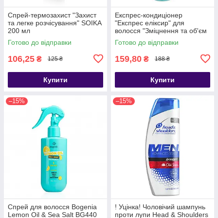
Спрей-термозахист "Захист
Експрес-кондиціонер
та легке розчісування" SOIKA
"Експрес еліксир" для
200 мл
волосся "Зміцнення та об'єм
Soika 200 мл
Готово до відправки
Готово до відправки
106,25
159,80
₴
₴
125 ₴
188 ₴
Купити
Купити
–15%
–15%
Спрей для волосся Bogenia
! Уцінка! Чоловічий шампунь
Lemon Oil & Sea Salt BG440
проти лупи Head & Shoulders