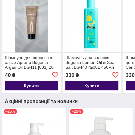
Шампунь для волосся з
Шампунь для волосся
Шамп
олією Аргани Bogenia
Bogenia Lemon Oil & Sea
цент
Argan Oil BG411 [001] 20
Salt BG440 №001 450мл
Cent
мл
мл
40
330
330
₴
₴
Купити
Купити
Акційні пропозиції та новинки
–25%
–25%