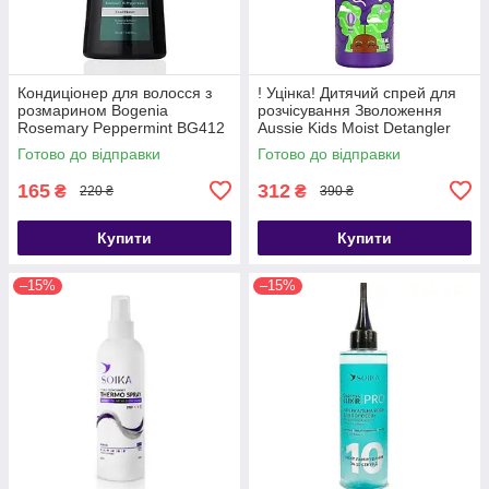
Кондиціонер для волосся з
! Уцінка! Дитячий спрей для
розмарином Bogenia
розчісування Зволоження
Rosemary Peppermint BG412
Aussie Kids Moist Detangler
[002] 350 мл
236 мл
Готово до відправки
Готово до відправки
165
312
₴
₴
220 ₴
390 ₴
Купити
Купити
–15%
–15%