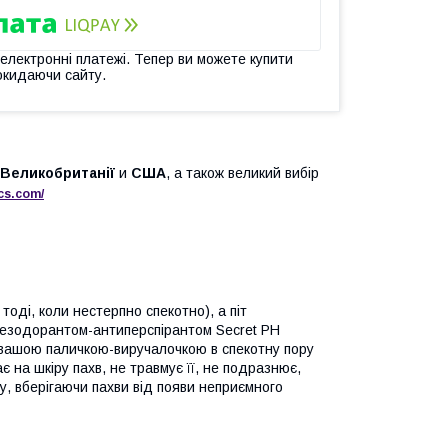
 електронні платежі. Тепер ви можете купити
окидаючи сайту.
Великобританії
и
США
, а також великий вибір
cs
.
com
/
тоді, коли нестерпно спекотно), а піт
дезодорантом-антиперспірантом Secret PH
ане вашою паличкою-виручалочкою в спекотну пору
 на шкіру пахв, не травмує її, не подразнює,
у, вберігаючи пахви від появи неприємного