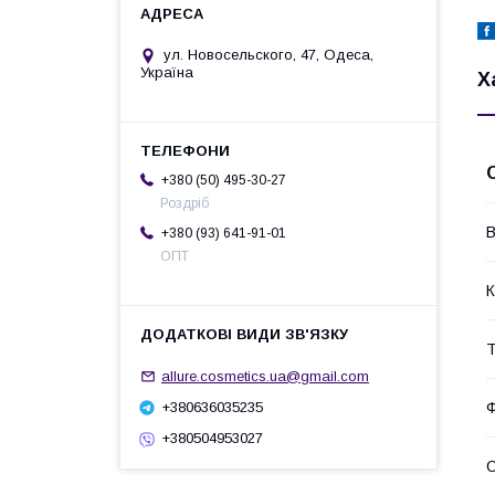
ул. Новосельского, 47, Одеса,
Україна
Х
+380 (50) 495-30-27
Роздріб
В
+380 (93) 641-91-01
ОПТ
К
Т
allure.cosmetics.ua@gmail.com
+380636035235
Ф
+380504953027
С