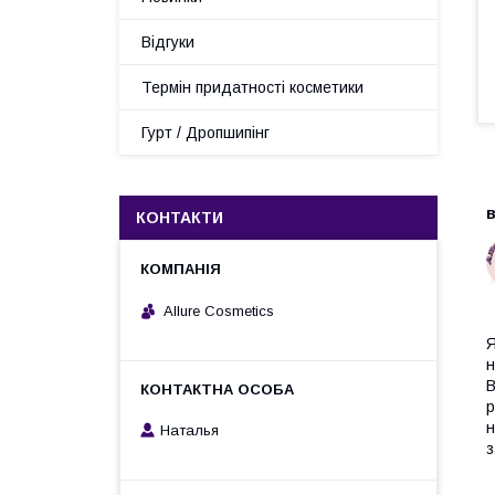
Відгуки
Термін придатності косметики
Гурт / Дропшипінг
В
в
КОНТАКТИ
Allure Cosmetics
Я
н
B
р
н
Наталья
з