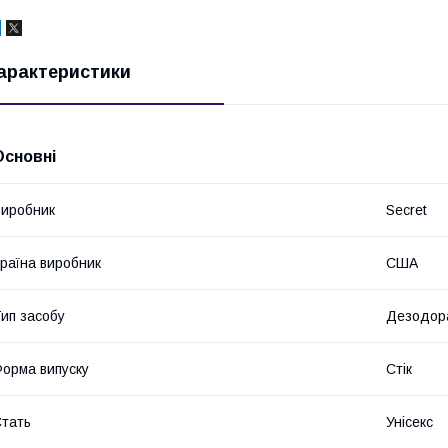
арактеристики
Основні
иробник
Secret
раїна виробник
США
ип засобу
Дезодор
орма випуску
Стік
тать
Унісекс