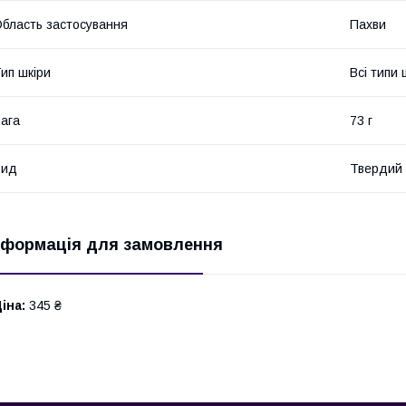
бласть застосування
Пахви
ип шкіри
Всі типи 
ага
73 г
Вид
Твердий
нформація для замовлення
іна:
345 ₴