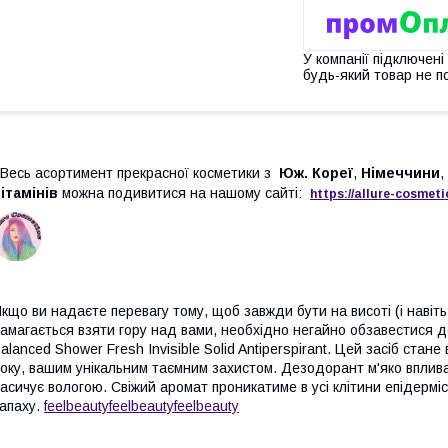
У компанії підключені
будь-який товар не п
есь асортимент прекрасної косметики з
Юж. Кореї
,
Німеччини
,
ітамінів
можна подивитися на нашому сайті:
https://
allure
-
cos
meti
кщо ви надаєте перевагу тому, щоб завжди бути на висоті (і навіть 
амагається взяти гору над вами, необхідно негайно обзавестися 
alanced Shower Fresh Invisible Solid Antiperspirant. Цей засіб ст
оку, вашим унікальним таємним захистом. Дезодорант м'яко впливає
асичує вологою. Свіжий аромат проникатиме в усі клітини епідерміс
апаху.
feelbeauty
feelbeauty
feelbeauty