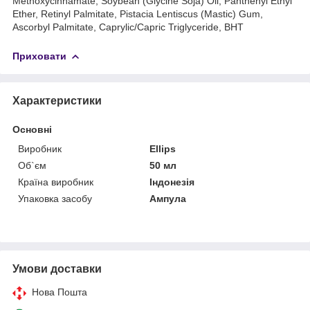
Methoxycinnamate, Soybean (Glycine Soja) Oil, Panthenyl Ethyl
Ether, Retinyl Palmitate, Pistacia Lentiscus (Mastic) Gum,
Ascorbyl Palmitate, Caprylic/Capric Triglyceride, BHT
Приховати
Характеристики
Основні
Виробник
Ellips
Об`єм
50 мл
Країна виробник
Індонезія
Упаковка засобу
Ампула
Умови доставки
Нова Пошта