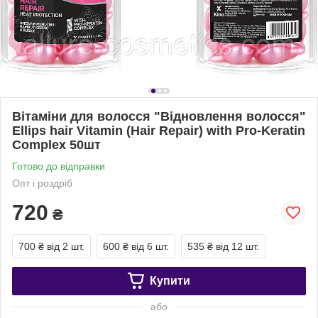
Вітаміни для волосся "Відновлення волосся"
Ellips hair Vitamin (Hair Repair) with Pro-Keratin
Complex 50шт
Готово до відправки
Опт і роздріб
720
₴
700 ₴
від 2 шт.
600 ₴
від 6 шт.
535 ₴
від 12 шт.
Купити
або