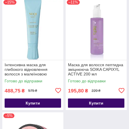
–15%
–11%
Інтенсивна маска для
Маска для волосся пептидна
глибокого відновлення
зміцнююча SOIKA CAPIXYL
волосся з малеїновою
ACTIVE 200 мл
кислотою NEQI Treatment
Готово до відправки
Готово до відправки
Treasure Build Boost 1
488,75
195,80
₴
₴
575 ₴
220 ₴
Купити
Купити
–5%