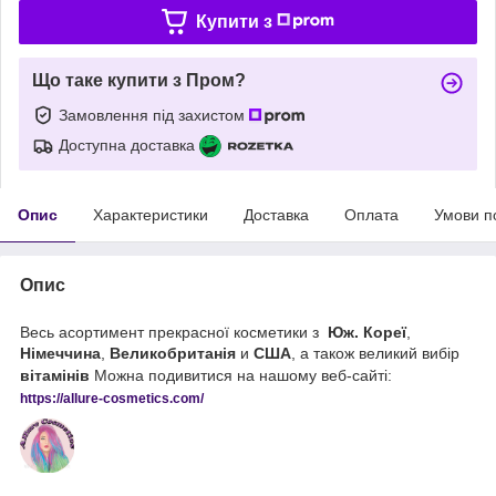
Купити з
Що таке купити з Пром?
Замовлення під захистом
Доступна доставка
Опис
Характеристики
Доставка
Оплата
Умови п
Опис
Весь асортимент прекрасної косметики з
Юж. Кореї
,
Німеччина
,
Великобританія
и
США
, а також великий вибір
вітамінів
Можна подивитися на нашому веб-сайті:
https://
allure
-
cos
metics
.
com
/