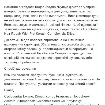
Бажання виглядати надприродно змушує дівчат регулярно
використовувати термоприлади для укладання пасм, як,
наприклад, фен, плойка або випрямляч. Високі температури
не найкраще впливають на структуру волосся, пересушують
його, провокуючи ламкість і посічені кінчики. Щоб відновити і
захистити локони від пошкодження, скористайтеся Hir Vitamin
Hair Repair With Pro-Keratin Complex від Ellips.
Дія вітамінів для волосся спрямована на інтенсивне
відновлення структури. Збагачена олією жожоба формула
огортає кожну волосину, перешкоджаючи випаровуванню
вологи. Спеціальний Pro-Keratin Complex покращує стан і
зовнішній вигляд пошкоджених через хімічну завивку або
термічну обробку пасм.
Спосіб застосування
Вимити волосся, просушити рушником, відкрити за
допомогою ножиць 1 капсулу і нанести на вологе волосся. Не
змивати. Просушити і укладати волосся у звичайний спосіб
Склад
Cyclopentasiloxane, Dimethiconol, Fragrance, Tocopheryl
Acetate, Simmondsia Chinensis Seed Oil, Ethylhexyl