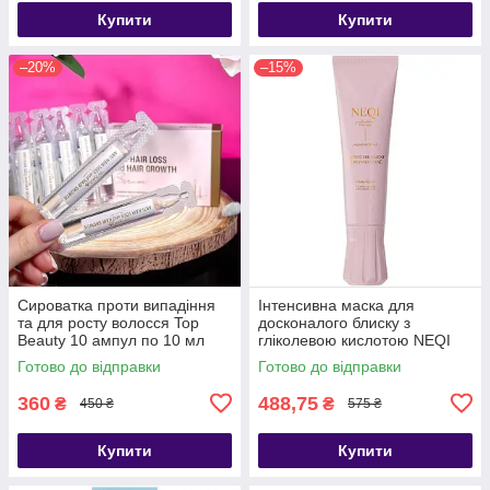
Купити
Купити
–20%
–15%
Сироватка проти випадіння
Інтенсивна маска для
та для росту волосся Top
досконалого блиску з
Beauty 10 ампул по 10 мл
гліколевою кислотою NEQI
Treatment Treasure Gloss
Готово до відправки
Готово до відправки
Glaze 100ml
360
488,75
₴
₴
450 ₴
575 ₴
Купити
Купити