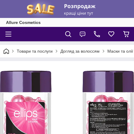
Allure Cosmetics
Товари та послуги
Догляд за волоссям
Маски та олії