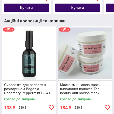
Купити
Купити
Акційні пропозиції та новинки
–40%
–20%
Сироватка для волосся з
Маска зміцнююча проти
розмарином Bogenia
випадання волосся Top
Rosemary Peppermint BG412
beauty anti hairlos mask
[004] 60 мл
300мл
Готово до відправки
Готово до відправки
138
184
₴
₴
230 ₴
230 ₴