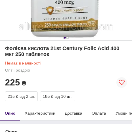
Фолієва кислота 21st Century Folic Acid 400
мкг 250 таблеток
Немає в наявності
Опт і роздріб
225
₴
215 ₴
від 2 шт.
185 ₴
від 10 шт.
Опис
Характеристики
Доставка
Оплата
Умови п
Опис