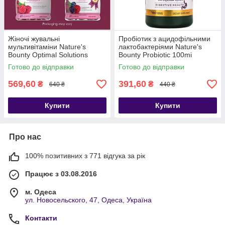
Жіночі жувальні
Пробіотик з ацидофільними
мультивітаміни Nature's
лактобактеріями Nature's
Bounty Optimal Solutions
Bounty Probiotic 100mi
Women's multivitamin
organisms 100 таблеток
Готово до відправки
Готово до відправки
gummies 80шт
569,60
391,60
₴
₴
640 ₴
440 ₴
Купити
Купити
Про нас
100% позитивних з 771 відгука за рік
Працює з 03.08.2016
м. Одеса
ул. Новосельского, 47, Одеса, Україна
Контакти