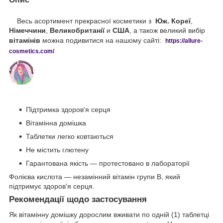
Весь асортимент прекрасної косметики з
Юж. Кореї
,
Німеччини
,
Великобританії
и
США
, а також великий вибір
вітамінів
можна подивитися на нашому сайті:
https://
allure
-
cos
metics
.
com
/
Підтримка здоров'я серця
Вітамінна домішка
Таблетки легко ковтаються
Не містить глютену
Гарантована якість — протестовано в лабораторії
Фолієва кислота — незамінний вітамін групи B, який
підтримує здоров'я серця.
Рекомендації щодо застосування
Як вітамінну домішку дорослим вживати по одній (1) таблетці