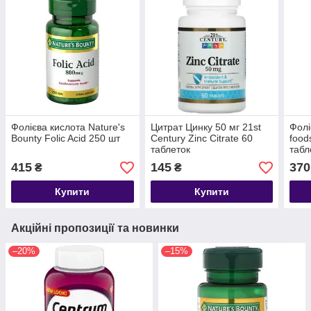
Фолієва кислота Nature's
Цитрат Цинку 50 мг 21st
Фолі
Bounty Folic Acid 250 шт
Century Zinc Citrate 60
food
таблеток
табл
415
145
370
₴
₴
Купити
Купити
Акційні пропозиції та новинки
–20%
–15%