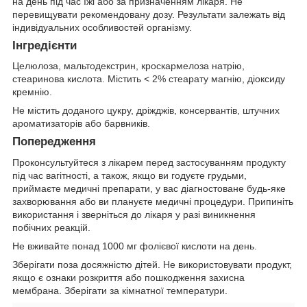
на день під час їжі або за призначенням лікаря. Не
перевищувати рекомендовану дозу. Результати залежать від
індивідуальних особливостей організму.
Інгредієнти
Целюлоза, мальтодекстрин, кроскармелоза натрію,
стеаринова кислота. Містить < 2% стеарату магнію, діоксиду
кремнію.
Не містить доданого цукру, дріжджів, консервантів, штучних
ароматизаторів або барвників.
Попередження
Проконсультуйтеся з лікарем перед застосуванням продукту
під час вагітності, а також, якщо ви годуєте грудьми,
приймаєте медичні препарати, у вас діагностоване будь-яке
захворювання або ви плануєте медичні процедури. Припиніть
використання і зверніться до лікаря у разі виникнення
побічних реакцій.
Не вживайте понад 1000 мг фолієвої кислоти на день.
Зберігати поза досяжністю дітей. Не використовувати продукт,
якщо є ознаки розкриття або пошкодження захисна
мембрана. Зберігати за кімнатної температури.