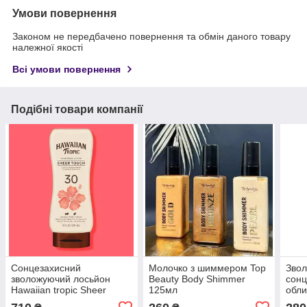
Умови повернення
Законом не передбачено повернення та обмін даного товару
належної якості
Всі умови повернення
Подібні товари компанії
Сонцезахисний
Молочко з шиммером Top
Зво
зволожуючий лосьйон
Beauty Body Shimmer
сонц
Hawaiian tropic Sheer
125мл
обли
Touch Ultra Radiance SPF
SPF5