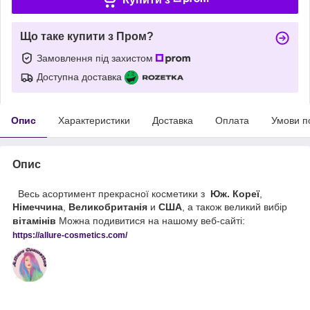
Що таке купити з Пром?
Замовлення під захистом
Доступна доставка
Опис
Характеристики
Доставка
Оплата
Умови п
Опис
Весь асортимент прекрасної косметики з
Юж. Кореї
,
Німеччина
,
Великобританія
и
США
, а також великий вибір
вітамінів
Можна подивитися на нашому веб-сайті:
https://
allure
-
cos
metics
.
com
/