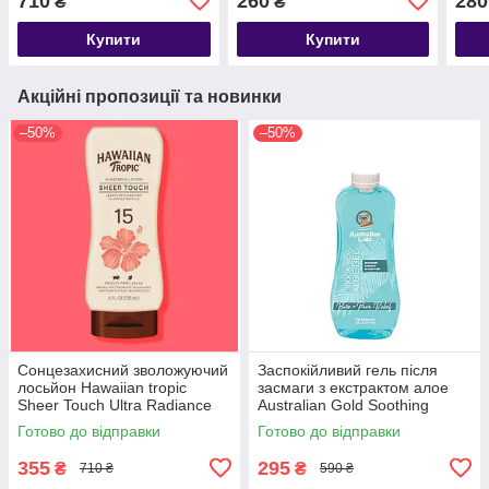
710
260
280
₴
₴
30 236мл
crea
Купити
Купити
Акційні пропозиції та новинки
–50%
–50%
Сонцезахисний зволожуючий
Заспокійливий гель після
лосьйон Hawaiian tropic
засмаги з екстрактом алое
Sheer Touch Ultra Radiance
Australian Gold Soothing
SPF 15 236мл
Lidocaine Aloe Gel 237 мл
Готово до відправки
Готово до відправки
355
295
₴
₴
710 ₴
590 ₴