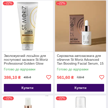
–22%
–22%
Зволожуючий лосьйон для
Сироватка-автозасмага для
поступової засмаги St.Moriz
обличчя St Moriz Advanced
Professional Golden Glow
Tan Boosting Facial Serum, 15
Tanning Moisturiser
мл
Готово до відправки
Готово до відправки
386,10
561,60
₴
₴
495 ₴
720 ₴
Купити
Купити
–22%
–22%