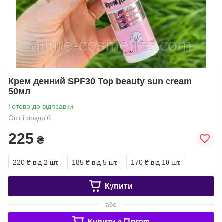
Крем денний SPF30 Top beauty sun cream
50мл
Готово до відправки
Опт і роздріб
225
₴
220 ₴
від 2 шт.
185 ₴
від 5 шт.
170 ₴
від 10 шт.
Купити
або
Купити з