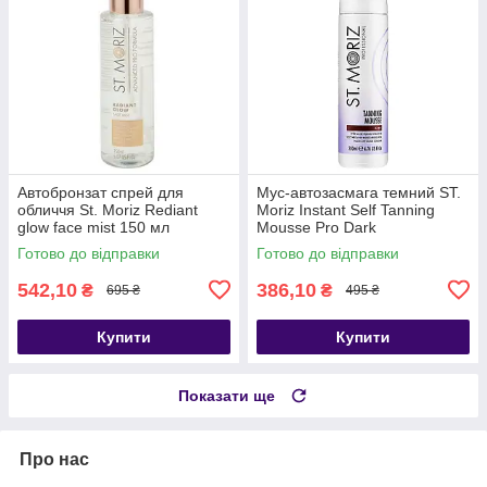
Автобронзат спрей для
Мус-автозасмага темний ST.
обличчя St. Moriz Rediant
Moriz Instant Self Tanning
glow face mist 150 мл
Mousse Pro Dark
Готово до відправки
Готово до відправки
542,10
386,10
₴
₴
695 ₴
495 ₴
Купити
Купити
Показати ще
Про нас