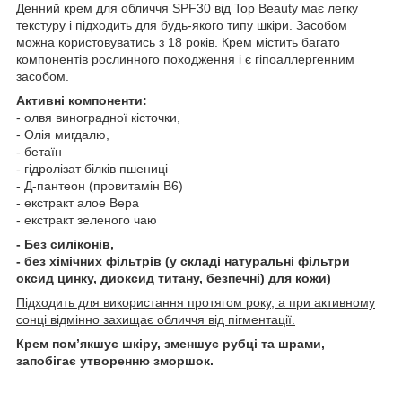
Денний крем для обличчя SPF30 від Top Beauty має легку
текстуру і підходить для будь-якого типу шкіри. Засобом
можна користовуватись з 18 років. Крем містить багато
компонентів рослинного походження і є гіпоаллергенним
засобом.
Активні компоненти:
- олвя виноградної кісточки,
- Олія мигдалю,
- бетаїн
- гідролізат білків пшениці
- Д-пантеон (провитамін В6)
- екстракт алое Вера
- екстракт зеленого чаю
- Без силіконів,
- без хімічних фільтрів (у складі натуральні фільтри
оксид цинку, диоксид титану, безпечні) для кожи)
Підходить для використання протягом року, а при активному
сонці відмінно захищає обличчя від пігментації.
Крем пом’якшує шкіру, зменшує рубці та шрами,
запобігає утворенню зморшок.