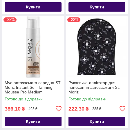
Купити
Купити
–22%
–22%
Мус-автозасмага середня ST.
Рукавичка-аплікатор для
Moriz Instant Self-Tanning
нанесення автозасмаги St.
Mousse Pro Medium
Moriz
Готово до відправки
Готово до відправки
386,10
222,30
₴
₴
495 ₴
285 ₴
Купити
Купити