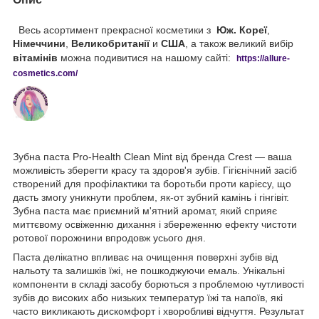
Весь асортимент прекрасної косметики з
Юж. Кореї
,
Німеччини
,
Великобританії
и
США
, а також великий вибір
вітамінів
можна подивитися на нашому сайті:
https://
allure
-
cos
metics
.
com
/
Зубна паста Pro-Health Clean Mint від бренда Crest — ваша
можливість зберегти красу та здоров'я зубів. Гігієнічний засіб
створений для профілактики та боротьби проти карієсу, що
дасть змогу уникнути проблем, як-от зубний камінь і гінгівіт.
Зубна паста має приємний м'ятний аромат, який сприяє
миттєвому освіженню дихання і збереженню ефекту чистоти
ротової порожнини впродовж усього дня.
Паста делікатно впливає на очищення поверхні зубів від
нальоту та залишків їжі, не пошкоджуючи емаль. Унікальні
компоненти в складі засобу борються з проблемою чутливості
зубів до високих або низьких температур їжі та напоїв, які
часто викликають дискомфорт і хворобливі відчуття. Результат