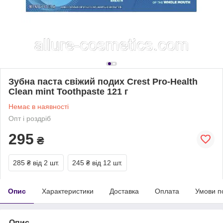
Зубна паста свіжий подих Crest Pro-Health
Clean mint Toothpaste 121 г
Немає в наявності
Опт і роздріб
295
₴
285 ₴
від 2 шт.
245 ₴
від 12 шт.
Опис
Характеристики
Доставка
Оплата
Умови п
Опис