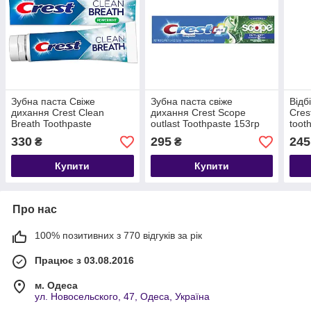
Зубна паста Свіже
Зубна паста свіже
Відб
дихання Crest Clean
дихання Crest Scope
Cres
Breath Toothpaste
outlast Toothpaste 153гр
toot
Peppermint 70 г
330
295
245
₴
₴
Купити
Купити
Про нас
100% позитивних з 770 відгуків за рік
Працює з 03.08.2016
м. Одеса
ул. Новосельского, 47, Одеса, Україна