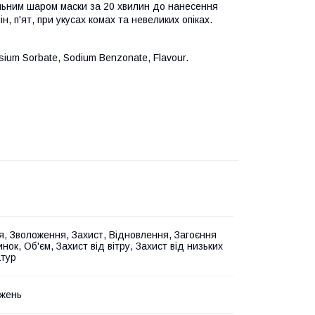
ільним шаром маски за 20 хвилин до нанесення
н, п'ят, при укусах комах та невеликих опіках.
ssium Sorbate, Sodium Benzonate, Flavour.
, Зволоження, Захист, Відновлення, Загоєння
нок, Об'єм, Захист від вітру, Захист від низьких
тур
жень