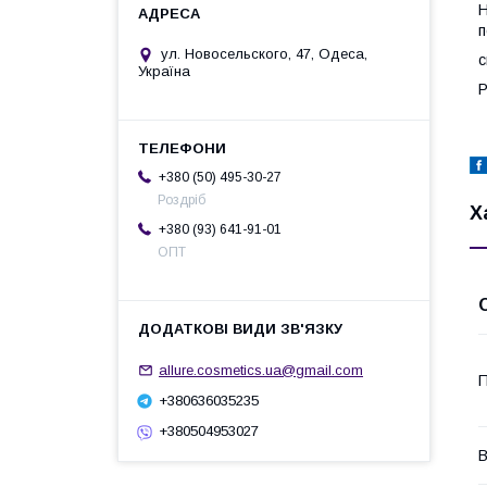
Н
п
ул. Новосельского, 47, Одеса,
с
Україна
P
+380 (50) 495-30-27
Роздріб
Х
+380 (93) 641-91-01
ОПТ
allure.cosmetics.ua@gmail.com
П
+380636035235
+380504953027
В