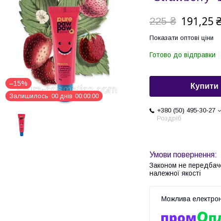
191,25 
225 ₴
Показати оптові ціни
Готово до відправки
–15%
Купити
Залишилось
0
0
днів
0
0
0
0
0
0
+380 (50) 495-30-27
Роздріб
Законом не передбач
належної якості