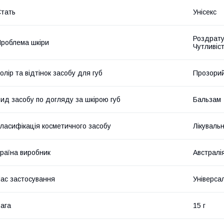
тать
Унісекс
Роздрату
роблема шкіри
Чутливіс
олір та відтінок засобу для губ
Прозори
ид засобу по догляду за шкірою губ
Бальзам
ласифікація косметичного засобу
Лікуваль
раїна виробник
Австралі
ас застосування
Універса
ага
15 г