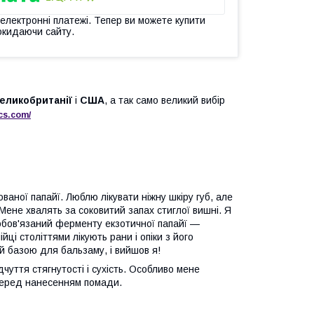
 електронні платежі. Тепер ви можете купити
окидаючи сайту.
еликобританії
і
США
, а так само великий вибір
cs
.
com
/
ваної папайї. Люблю лікувати ніжну шкіру губ, але
 Мене хвалять за соковитий запах стиглої вишні. Я
 зобов'язаний ферменту екзотичної папайї —
йці століттями лікують рани і опіки з його
й базою для бальзаму, і вийшов я!
чуття стягнутості і сухість. Особливо мене
 перед нанесенням помади.