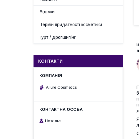
Відгуки
Термін придатності косметики
Гурт / Дропшипінг
В
в
КОНТАКТИ
П
Allure Cosmetics
б
п
п
д
Я
Наталья
л
С