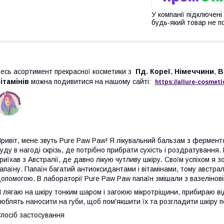
У компанії підключені
будь-який товар не п
есь асортимент прекрасної косметики з
Пд. Кореї
,
Німеччини
,
В
ітамінів
можна подивитися на нашому сайті:
https://
allure
-
cos
meti
ривіт, мене звуть Pure Paw Paw! Я лікувальний бальзам з ферменто
уду в нагоді скрізь, де потрібно прибрати сухість і роздратування.
риїхав з Австралії, де давно лікую чутливу шкіру. Своїм успіхом я
апаїну. Папаїн багатий антиоксидантами і вітамінами, тому австралі
опомогою. В лабораторії Pure Paw Paw папаїн змішали з вазелінові
 лягаю на шкіру тонким шаром і загоюю мікротріщини, прибираю від
юблять наносити на губи, щоб пом'якшити їх та розгладити шкіру
посіб застосування