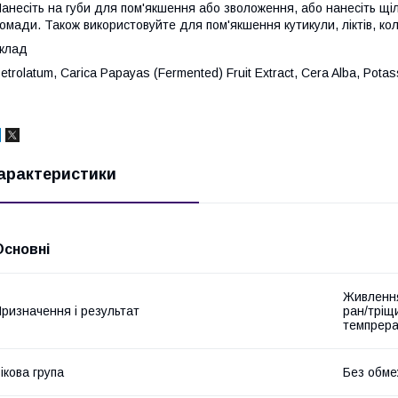
анесіть на губи для пом'якшення або зволоження, або нанесіть щ
омади. Також використовуйте для пом'якшення кутикули, ліктів, колі
клад
etrolatum, Carica Papayas (Fermented) Fruit Extract, Cera Alba, Pota
арактеристики
Основні
Живлення
ризначення і результат
ран/тріщи
темпрера
ікова група
Без обме