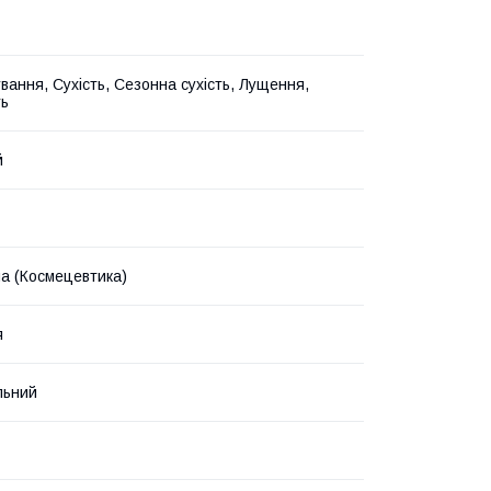
вання, Сухість, Сезонна сухість, Лущення,
ть
й
на (Космецевтика)
я
льний