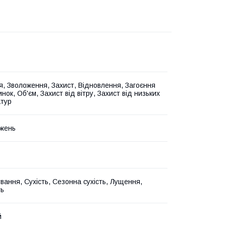
, Зволоження, Захист, Відновлення, Загоєння
нок, Об'єм, Захист від вітру, Захист від низьких
тур
жень
вання, Сухість, Сезонна сухість, Лущення,
ть
й