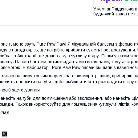
У компанії підключені
будь-який товар не п
ривіт, мене звуть Pure Paw Paw! Я лікувальний бальзам з ферменто
уду в нагоді скрізь, де потрібно прибрати сухість і роздратування.
риїхав з Австралії, де давно лікую чутливу шкіру. Своїм успіхом я
апаїну. Папаїн багатий антиоксидантами і вітамінами, тому австралі
опомогою. В лабораторії Pure Paw Paw папаїн змішали з вазелінові
 лягаю на шкіру тонким шаром і загоюю мікротріщини, прибираю від
юблять наносити на губи, щоб пом'якшити їх та розгладити шкіру
посіб застосування
анесіть на губи для пом'якшення або зволоження, або нанесіть щ
омади. Також використовуйте для пом'якшення кутикули, ліктів, колі
клад