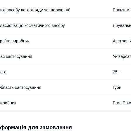
ид засобу по догляду за шкірою губ
Бальзам
ласифікація косметичного засобу
Лікуваль
раїна виробник
Австралі
ас застосування
Універса
ага
25 г
бласть застосування
Губи
иробник
Pure Paw
нформація для замовлення