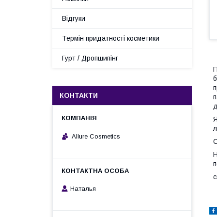
Відгуки
Термін придатності косметики
Гурт / Дропшипінг
П
б
п
КОНТАКТИ
п
д
Я
л
Allure Cosmetics
С
Н
п
с
Наталья