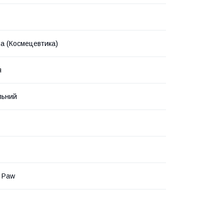
на (Космецевтика)
я
льний
 Paw