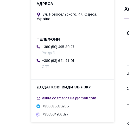
Х
ул. Новосельского, 47, Одеса,
Україна
+380 (50) 495-30-27
П
Роздріб
+380 (93) 641-91-01
ОПТ
В
С
allure.cosmetics.ua@gmail.com
П
+380636035235
+380504953027
К