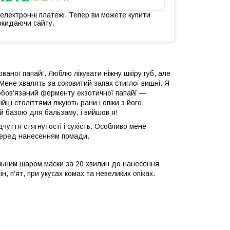
 електронні платежі. Тепер ви можете купити
окидаючи сайту.
ваної папайї. Люблю лікувати ніжну шкіру губ, але
 Мене хвалять за соковитий запах стиглої вишні. Я
 зобов'язаний ферменту екзотичної папайї —
йці століттями лікують рани і опіки з його
й базою для бальзаму, і вийшов я!
чуття стягнутості і сухість. Особливо мене
 перед нанесенням помади.
ільним шаром маски за 20 хвилин до нанесення
н, п'ят, при укусах комах та невеликих опіках.