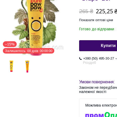
225,25 
265 ₴
Показати оптові ціни
Готово до відправки
–15%
Купити
Залишилось
0
0
днів
0
0
0
0
0
0
+380 (50) 495-30-27
Роздріб
Законом не передбач
належної якості