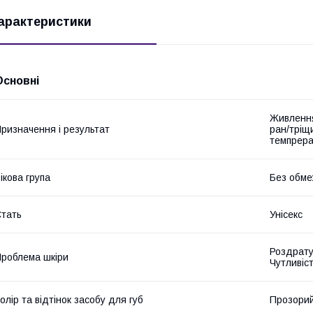
арактеристики
Основні
Живлення
ризначення і результат
ран/тріщи
темпрера
ікова група
Без обме
тать
Унісекс
Роздрату
роблема шкіри
Чутливіс
олір та відтінок засобу для губ
Прозори